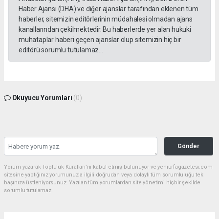
Haber Ajansı (DHA) ve diğer ajanslar tarafından eklenen tüm
haberler, sitemizin editörlerinin müdahalesi olmadan ajans
kanallarından çekilmektedir. Bu haberlerde yer alan hukuki
muhataplar haberi geçen ajanslar olup sitemizin hiç bir
editörü sorumlu tutulamaz...
Okuyucu Yorumları
(0)
Gönder
Yorum yazarak Topluluk Kuralları’nı kabul etmiş bulunuyor ve yeniurfagazetesi.com
sitesine yaptığınız yorumunuzla ilgili doğrudan veya dolaylı tüm sorumluluğu tek
başınıza üstleniyorsunuz. Yazılan tüm yorumlardan site yönetimi hiçbir şekilde
sorumlu tutulamaz.