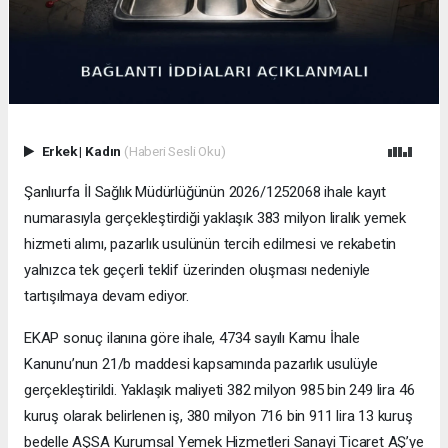
Erkek
|
Kadın
(Haberi Sesli Oku)
Şanlıurfa İl Sağlık Müdürlüğünün 2026/1252068 ihale kayıt
numarasıyla gerçekleştirdiği yaklaşık 383 milyon liralık yemek
hizmeti alımı, pazarlık usulünün tercih edilmesi ve rekabetin
yalnızca tek geçerli teklif üzerinden oluşması nedeniyle
tartışılmaya devam ediyor.
EKAP sonuç ilanına göre ihale, 4734 sayılı Kamu İhale
Kanunu’nun 21/b maddesi kapsamında pazarlık usulüyle
gerçekleştirildi. Yaklaşık maliyeti 382 milyon 985 bin 249 lira 46
kuruş olarak belirlenen iş, 380 milyon 716 bin 911 lira 13 kuruş
bedelle AŞSA Kurumsal Yemek Hizmetleri Sanayi Ticaret AŞ’ye