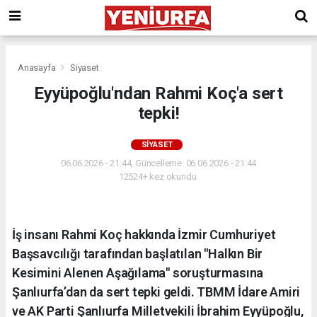
Anasayfa
Siyaset
Eyyüpoğlu'ndan Rahmi Koç'a sert
tepki!
SIYASET
06.06.2026 - 21:44, Güncelleme: 06.06.2026 - 21:44
12524+ kez okundu.
İş insanı Rahmi Koç hakkında İzmir Cumhuriyet
Başsavcılığı tarafından başlatılan "Halkın Bir
Kesimini Alenen Aşağılama" soruşturmasına
Şanlıurfa’dan da sert tepki geldi. TBMM İdare Amiri
ve AK Parti Şanlıurfa Milletvekili İbrahim Eyyüpoğlu,