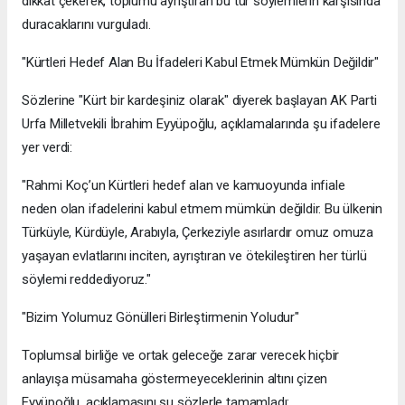
dikkat çekerek, toplumu ayrıştıran bu tür söylemlerin karşısında
duracaklarını vurguladı.
​"Kürtleri Hedef Alan Bu İfadeleri Kabul Etmek Mümkün Değildir"
​Sözlerine "Kürt bir kardeşiniz olarak" diyerek başlayan AK Parti
Urfa Milletvekili İbrahim Eyyüpoğlu, açıklamalarında şu ifadelere
yer verdi:
​"Rahmi Koç’un Kürtleri hedef alan ve kamuoyunda infiale
neden olan ifadelerini kabul etmem mümkün değildir. Bu ülkenin
Türküyle, Kürdüyle, Arabıyla, Çerkeziyle asırlardır omuz omuza
yaşayan evlatlarını inciten, ayrıştıran ve ötekileştiren her türlü
söylemi reddediyoruz."
​"Bizim Yolumuz Gönülleri Birleştirmenin Yoludur"
​Toplumsal birliğe ve ortak geleceğe zarar verecek hiçbir
anlayışa müsamaha göstermeyeceklerinin altını çizen
Eyyüpoğlu, açıklamasını şu sözlerle tamamladı: