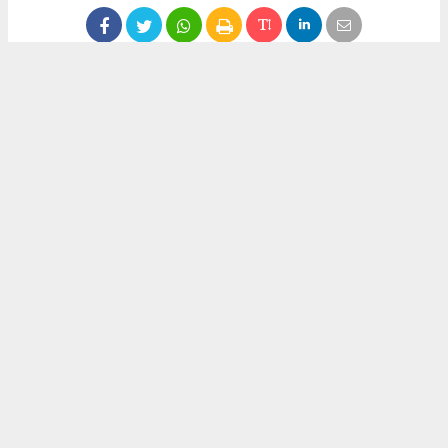
Anadolu Ajansı (AA), İhlas Haber Ajansı (İHA), Demirören
Haber Ajansı (DHA) ve diğer ajanslar tarafından eklenen tüm
haberler, sitemizin editörlerinin müdahalesi olmadan ajans
kanallarından çekilmektedir. Bu haberlerde yer alan hukuki
muhataplar haberi geçen ajanslar olup sitemizin hiç bir
editörü sorumlu tutulamaz...
Okuyucu Yorumları
(0)
Gönder
Yorum yazarak Topluluk Kuralları’nı kabul etmiş bulunuyor ve yeniurfagazetesi.com