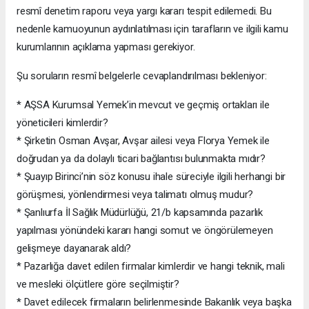
resmî denetim raporu veya yargı kararı tespit edilemedi. Bu
nedenle kamuoyunun aydınlatılması için tarafların ve ilgili kamu
kurumlarının açıklama yapması gerekiyor.
Şu soruların resmî belgelerle cevaplandırılması bekleniyor:
* AŞSA Kurumsal Yemek’in mevcut ve geçmiş ortakları ile
yöneticileri kimlerdir?
* Şirketin Osman Avşar, Avşar ailesi veya Florya Yemek ile
doğrudan ya da dolaylı ticari bağlantısı bulunmakta mıdır?
* Şuayıp Birinci’nin söz konusu ihale süreciyle ilgili herhangi bir
görüşmesi, yönlendirmesi veya talimatı olmuş mudur?
* Şanlıurfa İl Sağlık Müdürlüğü, 21/b kapsamında pazarlık
yapılması yönündeki kararı hangi somut ve öngörülemeyen
gelişmeye dayanarak aldı?
* Pazarlığa davet edilen firmalar kimlerdir ve hangi teknik, mali
ve mesleki ölçütlere göre seçilmiştir?
* Davet edilecek firmaların belirlenmesinde Bakanlık veya başka