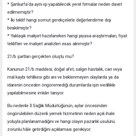
* Şanlıurfa’da aynı işi yapabilecek yerel firmalar neden davet
edilmemiştir?
* İki teklif hangi somut gerekçelerle değerlendirme dışı
bırakılmıştır?
* Yaklaşık maliyet hazırlanırken hangi piyasa araştırmaları, fiyat
teklifleri ve maliyet analizleri esas alınmıştır?
21/b şartları gerçekten oluştu mu?
Kanunun 21/b maddesi; doğal afet, salgın hastalık, can veya
mal kaybı tehlikesi gibi ani ve beklenmeyen olaylarda ya da
idarenin önceden öngöremediği durumlarda işin ivedilikle
yapılabilmesine imkân tanıyor.
Bu nedenle İl Sağlık Müdürlüğünün, aylar öncesinden
öngörülebilen düzenli yemek hizmetinin neden açık ihale
yoluyla planlanamadığını ve hangi olayın pazarlık usulünü
zorunlu hâle getirdiğini açıklaması gerekiyor.