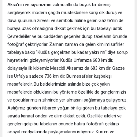
Aksa'nın ve siyonizmin zulmü altında büyük bir direniş
sergileyerek modern çağda müstekbirlere karşı dik duruş ve
dava şuurunun zirvesi ve sembolü haline gelen Gazze'nin de
buraya uzak olmadığına dikkat çekmek için bu tabelayı astık.
Çevredekiler ve bu caddeden geçenler durup tabelanın önünde
fotoğraf çektiriyorlar. Zaman zaman da gelen kimi misafirler
tabelaya bakıp "Kudüs gerçekten bu kadar yakın mı" diye sorup
hayretlerini gizleyemiyorlar. Kudüs Urfamıza 683 km'dir,
dolayısıyla ilk kıblemiz Mescidi Aksamız da 683 km dir. Gazze
ise Urfa'ya sadece 736 km dir. Bu mesafeler kuşbakışı
mesafelerdir. Bu beldelerimizin aslında bize çok yakın
mesafelerde olduklarını bu yönteme özellikle de gençlerimizin
ve çocuklarımızın zihninde yer almasını sağlamaya çalışıyoruz.
Astığımız günden itibaren yoğun bir ilgi gören bu tabelaya çok
sayıda kanaat önderi ve alim dikkat çekti. Özellikle aileleri ve
gençleri gelip bu tabelanın önünde hatıra fotoğrafı çektirip
sosyal medyalarında paylaşmalarını istiyoruz. Kurum ve