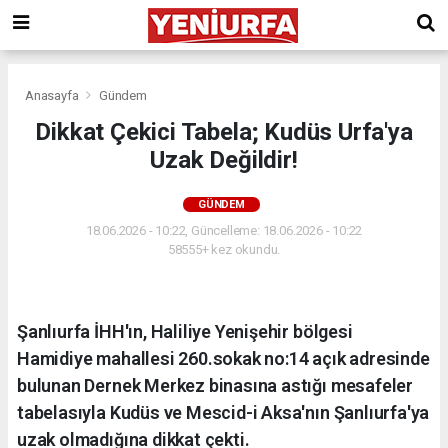
Anasayfa
Gündem
Dikkat Çekici Tabela; Kudüs Urfa'ya
Uzak Değildir!
GÜNDEM
18.06.2026 - 10:22, Güncelleme: 18.06.2026 - 10:22
58555+ kez okundu.
Şanlıurfa İHH'ın, Haliliye Yenişehir bölgesi
Hamidiye mahallesi 260.sokak no:14 açık adresinde
bulunan Dernek Merkez binasına astığı mesafeler
tabelasıyla Kudüs ve Mescid-i Aksa'nın Şanlıurfa'ya
uzak olmadığına dikkat çekti.