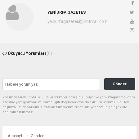
YENİURFA GAZETESİ
yeniurfagazetesi@hotmail.com
Okuyucu Yorumları
(0)
Gönder
Yorum yazarak Topluluk Kuralları’nı kabul etmiş bulunuyor ve yeniurfagazetesi.com
sitesine yaptığınız yorumunuzla ilgili doğrudan veya dolaylı tüm sorumluluğu tek
başınıza üstleniyorsunuz. Yazılan tüm yorumlardan site yönetimi hiçbir şekilde
sorumlu tutulamaz.
Anasayfa
Gündem