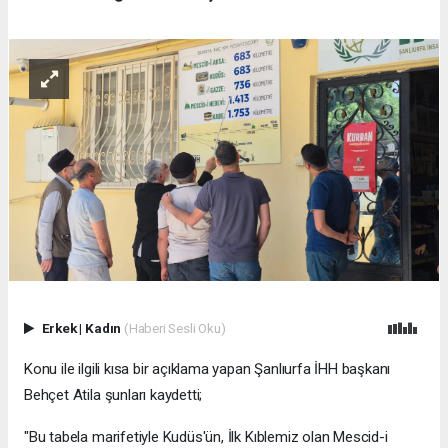
Erkek
|
Kadın
(Haberi Sesli Oku)
Konu ile ilgili kısa bir açıklama yapan Şanlıurfa İHH başkanı
Behçet Atila şunları kaydetti;
"Bu tabela marifetiyle Kudüs'ün, İlk Kıblemiz olan Mescid-i