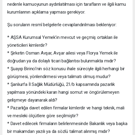
nedenle kamuoyunun aydınlatılması için tarafların ve ilgili kamu
kurumlarının açıklama yapması gerekiyor.
Şu soruların resmî belgelerle cevaplandırılması bekleniyor:
* AŞSA Kurumsal Yemek’in mevcut ve geçmiş ortakları ile
yöneticileri kimlerdir?
* Şirketin Osman Avşar, Avşar ailesi veya Florya Yemek ile
doğrudan ya da dolaylı ticari bağlantısı bulunmakta mıdır?
* Şuayıp Birinci’nin söz konusu ihale süreciyle ilgili herhangi bir
görüşmesi, yönlendirmesi veya talimatı olmuş mudur?
* Şanlıurfa İl Sağlık Müdürlüğü, 21/b kapsamında pazarlık
yapılması yönündeki kararı hangi somut ve öngörülemeyen
gelişmeye dayanarak aldı?
* Pazarlığa davet edilen firmalar kimlerdir ve hangi teknik, mali
ve mesleki ölçütlere göre seçilmiştir?
* Davet edilecek firmaların belirlenmesinde Bakanlık veya başka
bir makamdan yazılı ya da sözlü talimat alınmış mıdır?