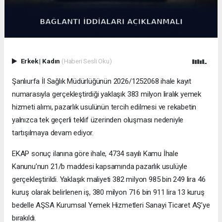
Erkek
|
Kadın
(Haberi Sesli Oku)
Şanlıurfa İl Sağlık Müdürlüğünün 2026/1252068 ihale kayıt
numarasıyla gerçekleştirdiği yaklaşık 383 milyon liralık yemek
hizmeti alımı, pazarlık usulünün tercih edilmesi ve rekabetin
yalnızca tek geçerli teklif üzerinden oluşması nedeniyle
tartışılmaya devam ediyor.
EKAP sonuç ilanına göre ihale, 4734 sayılı Kamu İhale
Kanunu’nun 21/b maddesi kapsamında pazarlık usulüyle
gerçekleştirildi. Yaklaşık maliyeti 382 milyon 985 bin 249 lira 46
kuruş olarak belirlenen iş, 380 milyon 716 bin 911 lira 13 kuruş
bedelle AŞSA Kurumsal Yemek Hizmetleri Sanayi Ticaret AŞ’ye
bırakıldı.