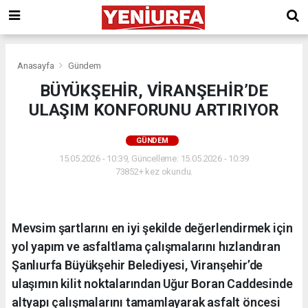
Anasayfa
Gündem
BÜYÜKŞEHİR, VİRANŞEHİR’DE
ULAŞIM KONFORUNU ARTIRIYOR
GÜNDEM
15.05.2026 - 10:39, Güncelleme: 15.05.2026 - 10:39
73852+ kez okundu.
Mevsim şartlarını en iyi şekilde değerlendirmek için
yol yapım ve asfaltlama çalışmalarını hızlandıran
Şanlıurfa Büyükşehir Belediyesi, Viranşehir’de
ulaşımın kilit noktalarından Uğur Boran Caddesinde
altyapı çalışmalarını tamamlayarak asfalt öncesi