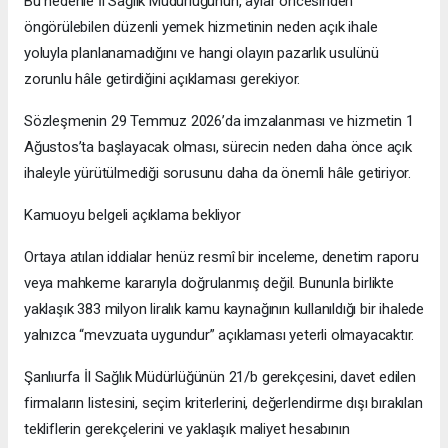
Bu nedenle İl Sağlık Müdürlüğünün, aylar öncesinden
öngörülebilen düzenli yemek hizmetinin neden açık ihale
yoluyla planlanamadığını ve hangi olayın pazarlık usulünü
zorunlu hâle getirdiğini açıklaması gerekiyor.
Sözleşmenin 29 Temmuz 2026’da imzalanması ve hizmetin 1
Ağustos’ta başlayacak olması, sürecin neden daha önce açık
ihaleyle yürütülmediği sorusunu daha da önemli hâle getiriyor.
Kamuoyu belgeli açıklama bekliyor
Ortaya atılan iddialar henüz resmî bir inceleme, denetim raporu
veya mahkeme kararıyla doğrulanmış değil. Bununla birlikte
yaklaşık 383 milyon liralık kamu kaynağının kullanıldığı bir ihalede
yalnızca “mevzuata uygundur” açıklaması yeterli olmayacaktır.
Şanlıurfa İl Sağlık Müdürlüğünün 21/b gerekçesini, davet edilen
firmaların listesini, seçim kriterlerini, değerlendirme dışı bırakılan
tekliflerin gerekçelerini ve yaklaşık maliyet hesabının