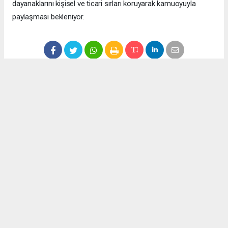
dayanaklarını kişisel ve ticari sırları koruyarak kamuoyuyla
paylaşması bekleniyor.
Anadolu Ajansı (AA), İhlas Haber Ajansı (İHA), Demirören
Haber Ajansı (DHA) ve diğer ajanslar tarafından eklenen tüm
haberler, sitemizin editörlerinin müdahalesi olmadan ajans
kanallarından çekilmektedir. Bu haberlerde yer alan hukuki
muhataplar haberi geçen ajanslar olup sitemizin hiç bir
editörü sorumlu tutulamaz...
Okuyucu Yorumları
(0)