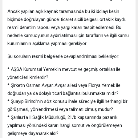
Ancak yapılan açık kaynak taramasında bu iki iddiayı kesin
biçimde doğrulayan güncel ticaret sicili belgesi, ortaklık kaydı,
resmî denetim raporu veya yargı kararı tespit edilemedi. Bu
nedenle kamuoyunun aydınlatılması için tarafların ve ilgili kamu
kurumlarının açıklama yapması gerekiyor.
Şu soruların resmî belgelerle cevaplandırılması bekleniyor:
* AŞSA Kurumsal Yemek’in mevcut ve geçmiş ortakları ile
yöneticileri kimlerdir?
* Şirketin Osman Avşar, Avşar ailesi veya Florya Yemek ile
doğrudan ya da dolaylı ticari bağlantısı bulunmakta mıdır?
* Şuayıp Birinci’nin söz konusu ihale süreciyle ilgili herhangi bir
görüşmesi, yönlendirmesi veya talimatı olmuş mudur?
* Şanlıurfa İl Sağlık Müdürlüğü, 21/b kapsamında pazarlık
yapılması yönündeki kararı hangi somut ve öngörülemeyen
gelişmeye dayanarak aldı?