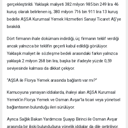
gerçekleştirildi. Yaklaşık maliyeti 382 milyon 985 bin 249 lira 46
kuruş olarak belirlenen iş, 380 milyon 716 bin 911 lira 13 kuruş
bedelle AŞSA Kurumsal Yemek Hizmetleri Sanayi Ticaret AŞ’ye
bırakıldı.
Dört firmanın ihale dokümanı indirdiği, üç firmanın teklif verdiği
ancak yalnızca bir teklifin geçerli kabul edildiği görülüyor.
Yaklaşık maliyet ile sözleşme bedeli arasındaki farkın yalnızca
yaklaşık 2 milyon 268 bin lira, başka bir ifadeyle yüzde 0,59
seviyesinde kalması da dikkat çekiyor.
“AŞSA ile Florya Yemek arasında bağlantı var mı?”
Kamuoyuna yansıyan iddialarda, ihaleyi alan AŞSA Kurumsal
Yemek’in Florya Yemek ve Osman Avşar’la ticari veya yönetsel
bağlantısının bulunduğu ileri sürülüyor.
Ayrıca Sağlık Bakan Yardımcısı Şuayıp Birinci ile Osman Avşar
arasında bir ilişki bulunduğuna yönelik iddialar da dile getiriliyor.