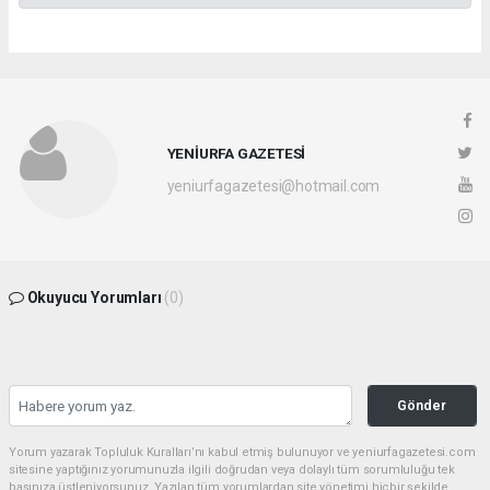
YENİURFA GAZETESİ
yeniurfagazetesi@hotmail.com
Okuyucu Yorumları
(0)
Gönder
Yorum yazarak Topluluk Kuralları’nı kabul etmiş bulunuyor ve yeniurfagazetesi.com
sitesine yaptığınız yorumunuzla ilgili doğrudan veya dolaylı tüm sorumluluğu tek
başınıza üstleniyorsunuz. Yazılan tüm yorumlardan site yönetimi hiçbir şekilde