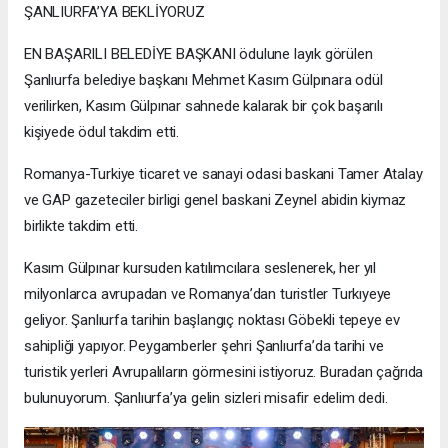
ŞANLIURFA’YA BEKLİYORUZ
EN BAŞARILI BELEDİYE BAŞKANI ödulune layık görülen
Şanlıurfa belediye başkanı Mehmet Kasım Gülpınara odül
verilirken, Kasım Gülpınar sahnede kalarak bir çok başarılı
kişiyede ödul takdim etti.
Romanya-Turkiye ticaret ve sanayi odasi baskani Tamer Atalay
ve GAP gazeteciler birligi genel baskani Zeynel abidin kiymaz
birlikte takdim etti.
Kasım Gülpınar kursuden katılımcılara seslenerek, her yıl
milyonlarca avrupadan ve Romanya’dan turistler Turkıyeye
geliyor. Şanlıurfa tarihin başlangıç noktası Göbekli tepeye ev
sahipliği yapıyor. Peygamberler şehri Şanlıurfa’da tarihi ve
turistik yerleri Avrupalıların görmesini istiyoruz. Buradan çağrıda
bulunuyorum. Şanlıurfa’ya gelin sizleri misafir edelim dedi.