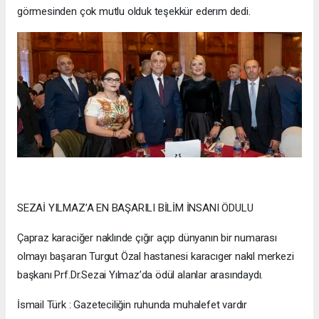
görmesinden çok mutlu olduk teşekkür ederım dedi.
SEZAİ YILMAZ’A EN BAŞARILI BİLİM İNSANI ÖDULU
Çapraz karaciğer naklınde çığır açıp dünyanın bir numarası
olmayı başaran Turgut Özal hastanesi karacıger nakıl merkezi
başkanı Prf.Dr.Sezai Yılmaz’da ödül alanlar arasındaydı.
İsmail Türk : Gazeteciliğin ruhunda muhalefet vardır