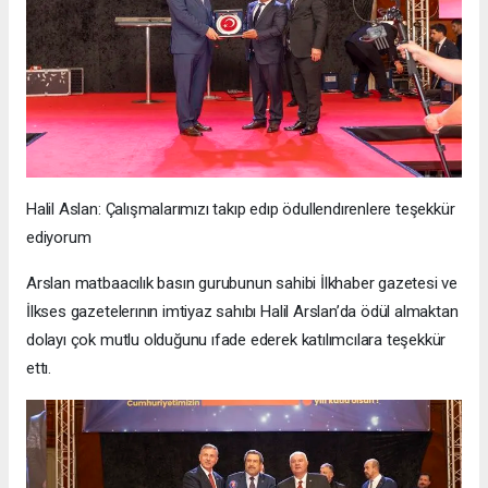
Halil Aslan: Çalışmalarımızı takıp edıp ödullendırenlere teşekkür
ediyorum
Arslan matbaacılık basın gurubunun sahibi İlkhaber gazetesi ve
İlkses gazetelerının imtiyaz sahıbı Halil Arslan’da ödül almaktan
dolayı çok mutlu olduğunu ıfade ederek katılımcılara teşekkür
ettı.