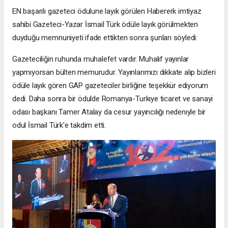
EN başarılı gazeteci ödulune layık görülen Habererk imtiyaz
sahibi Gazeteci-Yazar İsmail Türk ödüle layık görülmekten
duyduğu memnuniyeti ifade ettikten sonra şunları söyledi:
Gazeteciliğin ruhunda muhalefet vardır. Muhalıf yayınlar
yapmıyorsan bülten memurudur. Yayınlarımızı dıkkate alıp bizleri
ödüle layık gören GAP gazeteciler birliğine teşekkür ediyorum
dedi. Daha sonra bir ödulde Romanya-Turkıye ticaret ve sanayi
odası başkanı Tamer Atalay da cesur yayıncılığı nedenıyle bir
odul İsmail Türk'e takdim etti.