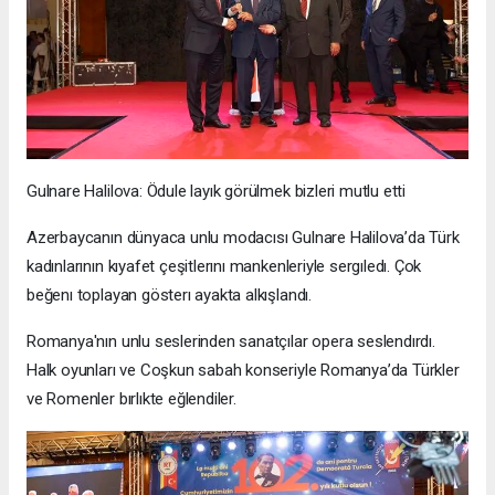
Gulnare Halilova: Ödule layık görülmek bizleri mutlu etti
Azerbaycanın dünyaca unlu modacısı Gulnare Halilova’da Türk
kadınlarının kıyafet çeşitlerını mankenleriyle sergıledı. Çok
beğenı toplayan gösterı ayakta alkışlandı.
Romanya'nın unlu seslerinden sanatçılar opera seslendırdı.
Halk oyunları ve Coşkun sabah konseriyle Romanya’da Türkler
ve Romenler bırlıkte eğlendiler.