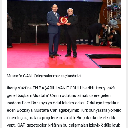
Mustafa CAN: Çalışmalarımız taçlandırıldı
İlteriş Vakfına EN BAŞARILI VAKIF ÖDULU verildi. İlteriş vakfı
genel başkanı Mustafa’ Can’ın ödulunu almak uzere gelen
işadamı Eser Bozkaya’ya ödül takdım edildi.. Ödül için teşekkür
eden Bozkaya Mustafa Can ağabeyimiz Türk dünyasına yönelik
önemli çalışmalara projelere imza attı. Bir çok ülkede etkınlık
yaptı, GAP gazetecıler bırlığının bu çalışmaları izleyip ödüle layık