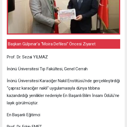
Başkan Gülpınar’a “Moira Defilesi” Öncesi Ziyaret
Prof. Dr. Sezai YILMAZ
İnönü Üniversitesi Tıp Fakültesi, Genel Cerrah
İnönü Üniversitesi Karaciğer Nakil Enstitüsü’nde gerçekleştirdiği
“çapraz karaciğer nakli” uygulamasıyla dünya tıbbına
kazandırdığı yenilikler nedeniyle En Başarılı Bilim İnsanı Ödülü’ne
layık görülmüştür.
En Başarılı Eğitimci
Prof. Dr. Erkin EMET