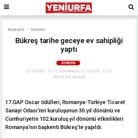
Anasayfa
Gündem
Bükreş tarihe geceye ev sahipliği
yaptı
GÜNDEM
27.10.2025 - 12:15, Güncelleme: 27.10.2025 - 12:15
10239+ kez okundu.
17.GAP Oscar ödülleri, Romanya-Türkiye Ticaret
Sanayi Odası'nın kuruluşunun 30.yıl dönümü ve
Cumhuriyetin 102.kuruluş yıl dönümü etkinlikleri
Romanya’nın başkenti Bükreş’te yapıldı.