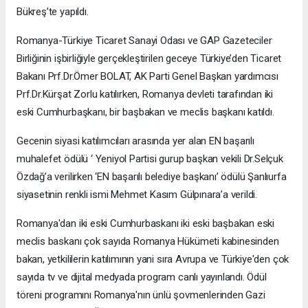
Bükreş’te yapıldı.
Romanya-Türkiye Ticaret Sanayi Odası ve GAP Gazeteciler
Birliğinin işbirliğiyle gerçekleştirilen geceye Türkiye’den Ticaret
Bakanı Prf.Dr.Ömer BOLAT, AK Parti Genel Başkan yardımcısı
Prf.Dr.Kürşat Zorlu katılırken, Romanya devleti tarafından iki
eski Cumhurbaşkanı, bir başbakan ve meclis başkanı katıldı.
Gecenin siyasi katılımcıları arasında yer alan EN başarılı
muhalefet ödülü ‘ Yeniyol Partisi gurup başkan vekili Dr.Selçuk
Özdağ’a verilirken ‘EN başarılı belediye başkanı’ ödülü Şanlıurfa
siyasetinin renkli ismi Mehmet Kasım Gülpınara’a verildi.
Romanya'dan iki eski Cumhurbaskanı iki eski başbakan eski
meclis baskanı çok sayıda Romanya Hükümeti kabinesinden
bakan, yetkililerin katılımının yani sıra Avrupa ve Türkiye'den çok
sayıda tv ve dijital medyada program canlı yayınlandı. Ödül
töreni programını Romanya'nın ünlü şovmenlerinden Gazi