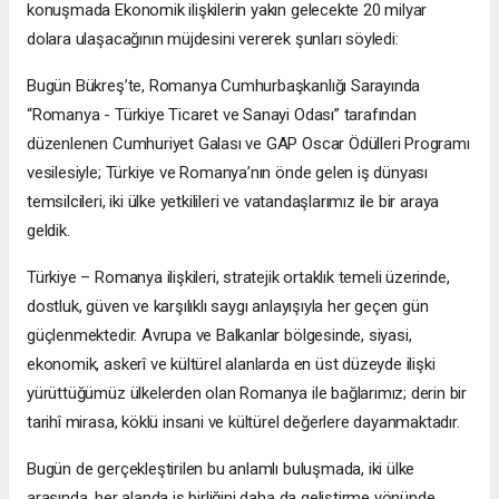
konuşmada Ekonomik ilişkilerin yakın gelecekte 20 milyar
dolara ulaşacağının müjdesini vererek şunları söyledi:
Bugün Bükreş’te, Romanya Cumhurbaşkanlığı Sarayında
“Romanya - Türkiye Ticaret ve Sanayi Odası” tarafından
düzenlenen Cumhuriyet Galası ve GAP Oscar Ödülleri Programı
vesilesiyle; Türkiye ve Romanya’nın önde gelen iş dünyası
temsilcileri, iki ülke yetkilileri ve vatandaşlarımız ile bir araya
geldik.
Türkiye – Romanya ilişkileri, stratejik ortaklık temeli üzerinde,
dostluk, güven ve karşılıklı saygı anlayışıyla her geçen gün
güçlenmektedir. Avrupa ve Balkanlar bölgesinde, siyasi,
ekonomik, askerî ve kültürel alanlarda en üst düzeyde ilişki
yürüttüğümüz ülkelerden olan Romanya ile bağlarımız; derin bir
tarihî mirasa, köklü insani ve kültürel değerlere dayanmaktadır.
Bugün de gerçekleştirilen bu anlamlı buluşmada, iki ülke
arasında, her alanda iş birliğini daha da geliştirme yönünde