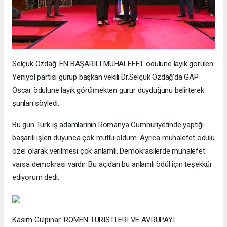
Selçuk Özdağ: EN BAŞARILI MUHALEFET ödulune layık görülen
Yenıyol partisi gurup başkan vekili Dr.Selçuk Özdağ’da GAP
Oscar ödulune layık görülmekten gurur duyduğunu belirterek
şunları söyledi:
Bu gün Türk iş adamlarının Romanya Cumhuriyetinde yaptığı
başarılı işleri duyunca çok mutlu oldum. Ayrıca muhalefet ödulu
özel olarak verılmesi çok anlamlı. Demokrasılerde muhalefet
varsa demokrasi vardır. Bu açıdan bu anlamlı ödül için teşekkür
edıyorum dedi.
Kasım Gülpınar: ROMEN TURISTLERI VE AVRUPAYI