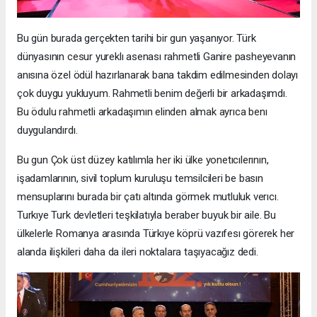
Bu gün burada gerçekten tarihi bir gun yaşanıyor. Türk
dünyasının cesur yureklı asenası rahmetli Ganire pasheyevanın
anısına özel ödül hazırlanarak bana takdim edilmesinden dolayı
çok duygu yukluyum. Rahmetli benim değerli bir arkadaşımdı.
Bu ödulu rahmetli arkadaşımın elinden almak ayrıca benı
duygulandırdı.
Bu gun Çok üst düzey katılımla her iki ülke yonetıcılerının,
işadamlarının, sivil toplum kuruluşu temsilcileri be basın
mensuplarını burada bir çatı altında görmek mutluluk verıcı.
Turkıye Turk devletleri teşkilatıyla beraber buyuk bir aile. Bu
ülkelerle Romanya arasında Türkıye köprü vazıfesı görerek her
alanda ilişkileri daha da ileri noktalara taşıyacağız dedi.