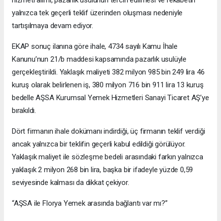
hizmeti alımı, pazarlık usulünün tercih edilmesi ve rekabetin
yalnızca tek geçerli teklif üzerinden oluşması nedeniyle
tartışılmaya devam ediyor.
EKAP sonuç ilanına göre ihale, 4734 sayılı Kamu İhale
Kanunu’nun 21/b maddesi kapsamında pazarlık usulüyle
gerçekleştirildi. Yaklaşık maliyeti 382 milyon 985 bin 249 lira 46
kuruş olarak belirlenen iş, 380 milyon 716 bin 911 lira 13 kuruş
bedelle AŞSA Kurumsal Yemek Hizmetleri Sanayi Ticaret AŞ’ye
bırakıldı.
Dört firmanın ihale dokümanı indirdiği, üç firmanın teklif verdiği
ancak yalnızca bir teklifin geçerli kabul edildiği görülüyor.
Yaklaşık maliyet ile sözleşme bedeli arasındaki farkın yalnızca
yaklaşık 2 milyon 268 bin lira, başka bir ifadeyle yüzde 0,59
seviyesinde kalması da dikkat çekiyor.
“AŞSA ile Florya Yemek arasında bağlantı var mı?”