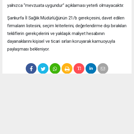
yalnızca “mevzuata uygundur” açıklaması yeterli olmayacaktır.
Şanlıurfa İl Sağlık Müdürlüğünün 21/b gerekçesini, davet edilen
firmaların listesini, seçim kriterlerini, değerlendirme dışı bırakılan
tekliflerin gerekçelerini ve yaklaşık maliyet hesabının
dayanaklarını kişisel ve ticari sırları koruyarak kamuoyuyla
paylaşması bekleniyor.
Anadolu Ajansı (AA), İhlas Haber Ajansı (İHA), Demirören
Haber Ajansı (DHA) ve diğer ajanslar tarafından eklenen tüm
haberler, sitemizin editörlerinin müdahalesi olmadan ajans
kanallarından çekilmektedir. Bu haberlerde yer alan hukuki
muhataplar haberi geçen ajanslar olup sitemizin hiç bir
editörü sorumlu tutulamaz...