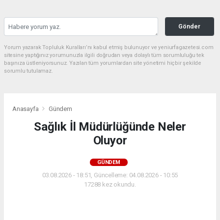
Gönder
Yorum yazarak Topluluk Kuralları’nı kabul etmiş bulunuyor ve yeniurfagazetesi.com
sitesine yaptığınız yorumunuzla ilgili doğrudan veya dolaylı tüm sorumluluğu tek
başınıza üstleniyorsunuz. Yazılan tüm yorumlardan site yönetimi hiçbir şekilde
sorumlu tutulamaz.
Anasayfa
Gündem
Sağlık İl Müdürlüğünde Neler
Oluyor
GÜNDEM
03.08.2026 - 18:51, Güncelleme: 04.08.2026 - 10:55
17288 kez okundu.