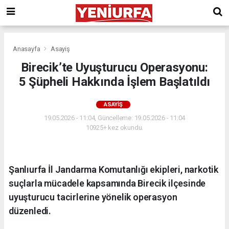
Anasayfa
Asayiş
Birecik’te Uyuşturucu Operasyonu:
5 Şüpheli Hakkında İşlem Başlatıldı
ASAYIŞ
19.05.2026 - 11:04, Güncelleme: 19.05.2026 - 11:04
10925+ kez okundu.
Şanlıurfa İl Jandarma Komutanlığı ekipleri, narkotik
suçlarla mücadele kapsamında Birecik ilçesinde
uyuşturucu tacirlerine yönelik operasyon
düzenledi.