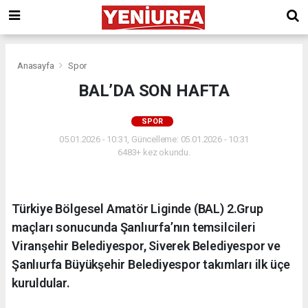
Anasayfa
Spor
BAL’DA SON HAFTA
SPOR
05.01.2026 - 10:31, Güncelleme: 05.01.2026 - 10:31
6483+ kez okundu.
Türkiye Bölgesel Amatör Liginde (BAL) 2.Grup
maçları sonucunda Şanlıurfa’nın temsilcileri
Viranşehir Belediyespor, Siverek Belediyespor ve
Şanlıurfa Büyükşehir Belediyespor takımları ilk üçe
kuruldular.