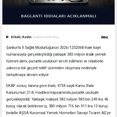
Erkek
|
Kadın
(Haberi Sesli Oku)
Şanlıurfa İl Sağlık Müdürlüğünün 2026/1252068 ihale kayıt
numarasıyla gerçekleştirdiği yaklaşık 383 milyon liralık yemek
hizmeti alımı, pazarlık usulünün tercih edilmesi ve rekabetin
yalnızca tek geçerli teklif üzerinden oluşması nedeniyle
tartışılmaya devam ediyor.
EKAP sonuç ilanına göre ihale, 4734 sayılı Kamu İhale
Kanunu’nun 21/b maddesi kapsamında pazarlık usulüyle
gerçekleştirildi. Yaklaşık maliyeti 382 milyon 985 bin 249 lira 46
kuruş olarak belirlenen iş, 380 milyon 716 bin 911 lira 13 kuruş
bedelle AŞSA Kurumsal Yemek Hizmetleri Sanayi Ticaret AŞ’ye