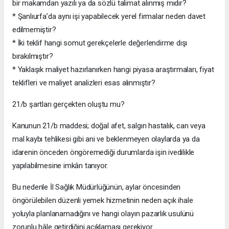
bir makamdan yazılı ya da sözlü talimat alınmış mıdır?
* Şanlıurfa’da aynı işi yapabilecek yerel firmalar neden davet
edilmemiştir?
* İki teklif hangi somut gerekçelerle değerlendirme dışı
bırakılmıştır?
* Yaklaşık maliyet hazırlanırken hangi piyasa araştırmaları, fiyat
teklifleri ve maliyet analizleri esas alınmıştır?
21/b şartları gerçekten oluştu mu?
Kanunun 21/b maddesi; doğal afet, salgın hastalık, can veya
mal kaybı tehlikesi gibi ani ve beklenmeyen olaylarda ya da
idarenin önceden öngöremediği durumlarda işin ivedilikle
yapılabilmesine imkân tanıyor.
Bu nedenle İl Sağlık Müdürlüğünün, aylar öncesinden
öngörülebilen düzenli yemek hizmetinin neden açık ihale
yoluyla planlanamadığını ve hangi olayın pazarlık usulünü
zorunlu hâle getirdiğini açıklaması gerekiyor.