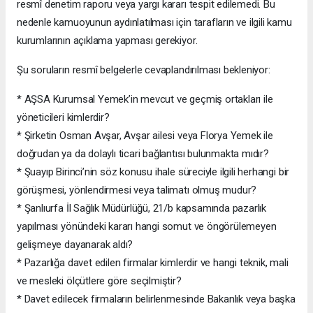
resmî denetim raporu veya yargı kararı tespit edilemedi. Bu
nedenle kamuoyunun aydınlatılması için tarafların ve ilgili kamu
kurumlarının açıklama yapması gerekiyor.
Şu soruların resmî belgelerle cevaplandırılması bekleniyor:
* AŞSA Kurumsal Yemek’in mevcut ve geçmiş ortakları ile
yöneticileri kimlerdir?
* Şirketin Osman Avşar, Avşar ailesi veya Florya Yemek ile
doğrudan ya da dolaylı ticari bağlantısı bulunmakta mıdır?
* Şuayıp Birinci’nin söz konusu ihale süreciyle ilgili herhangi bir
görüşmesi, yönlendirmesi veya talimatı olmuş mudur?
* Şanlıurfa İl Sağlık Müdürlüğü, 21/b kapsamında pazarlık
yapılması yönündeki kararı hangi somut ve öngörülemeyen
gelişmeye dayanarak aldı?
* Pazarlığa davet edilen firmalar kimlerdir ve hangi teknik, mali
ve mesleki ölçütlere göre seçilmiştir?
* Davet edilecek firmaların belirlenmesinde Bakanlık veya başka