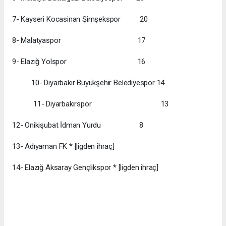
7- Kayseri Kocasinan Şimşekspor 20
8- Malatyaspor 17
9- Elazığ Yolspor 16
10- Diyarbakır Büyükşehir Belediyespor 14
11- Diyarbakırspor 13
12- Onikişubat İdman Yurdu 8
13- Adıyaman FK * [ligden ihraç]
14- Elazığ Aksaray Gençlikspor * [ligden ihraç]