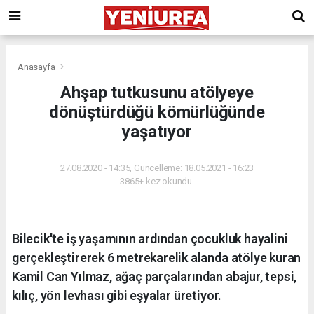
Anasayfa
Ahşap tutkusunu atölyeye
dönüştürdüğü kömürlüğünde
yaşatıyor
27.08.2020 - 14:35, Güncelleme: 18.05.2021 - 16:23
3865+ kez okundu.
Bilecik'te iş yaşamının ardından çocukluk hayalini
gerçekleştirerek 6 metrekarelik alanda atölye kuran
Kamil Can Yılmaz, ağaç parçalarından abajur, tepsi,
kılıç, yön levhası gibi eşyalar üretiyor.