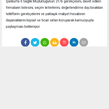
Şanlıurfa İl Sağlık Müdürlüğünün 21/b gerekçesini, davet edilen
firmaların listesini, seçim kriterlerini, değerlendirme dışı bırakılan
tekliflerin gerekçelerini ve yaklaşık maliyet hesabının
dayanaklarını kişisel ve ticari sırları koruyarak kamuoyuyla
paylaşması bekleniyor.
Anadolu Ajansı (AA), İhlas Haber Ajansı (İHA), Demirören
Haber Ajansı (DHA) ve diğer ajanslar tarafından eklenen tüm
haberler, sitemizin editörlerinin müdahalesi olmadan ajans
kanallarından çekilmektedir. Bu haberlerde yer alan hukuki
muhataplar haberi geçen ajanslar olup sitemizin hiç bir
editörü sorumlu tutulamaz...