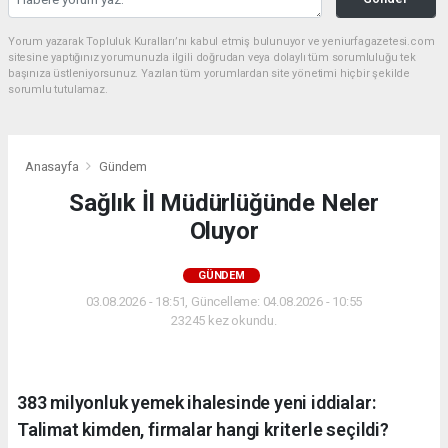
Yorum yazarak Topluluk Kuralları’nı kabul etmiş bulunuyor ve yeniurfagazetesi.com
sitesine yaptığınız yorumunuzla ilgili doğrudan veya dolaylı tüm sorumluluğu tek
başınıza üstleniyorsunuz. Yazılan tüm yorumlardan site yönetimi hiçbir şekilde
sorumlu tutulamaz.
Anasayfa
Gündem
Sağlık İl Müdürlüğünde Neler
Oluyor
GÜNDEM
03.08.2026 - 18:51, Güncelleme: 04.08.2026 - 10:55
23245 kez okundu.
383 milyonluk yemek ihalesinde yeni iddialar:
Talimat kimden, firmalar hangi kriterle seçildi?