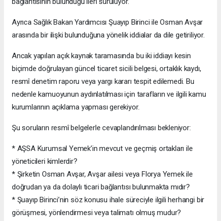
bağlantısının bulunduğu ileri sürülüyor.
Ayrıca Sağlık Bakan Yardımcısı Şuayıp Birinci ile Osman Avşar
arasında bir ilişki bulunduğuna yönelik iddialar da dile getiriliyor.
Ancak yapılan açık kaynak taramasında bu iki iddiayı kesin
biçimde doğrulayan güncel ticaret sicili belgesi, ortaklık kaydı,
resmî denetim raporu veya yargı kararı tespit edilemedi. Bu
nedenle kamuoyunun aydınlatılması için tarafların ve ilgili kamu
kurumlarının açıklama yapması gerekiyor.
Şu soruların resmî belgelerle cevaplandırılması bekleniyor:
* AŞSA Kurumsal Yemek’in mevcut ve geçmiş ortakları ile
yöneticileri kimlerdir?
* Şirketin Osman Avşar, Avşar ailesi veya Florya Yemek ile
doğrudan ya da dolaylı ticari bağlantısı bulunmakta mıdır?
* Şuayıp Birinci’nin söz konusu ihale süreciyle ilgili herhangi bir
görüşmesi, yönlendirmesi veya talimatı olmuş mudur?