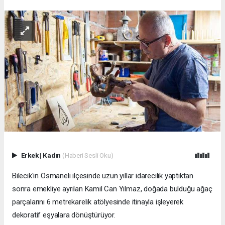
Erkek
|
Kadın
(Haberi Sesli Oku)
Bilecik'in Osmaneli ilçesinde uzun yıllar idarecilik yaptıktan
sonra emekliye ayrılan Kamil Can Yılmaz, doğada bulduğu ağaç
parçalarını 6 metrekarelik atölyesinde itinayla işleyerek
dekoratif eşyalara dönüştürüyor.