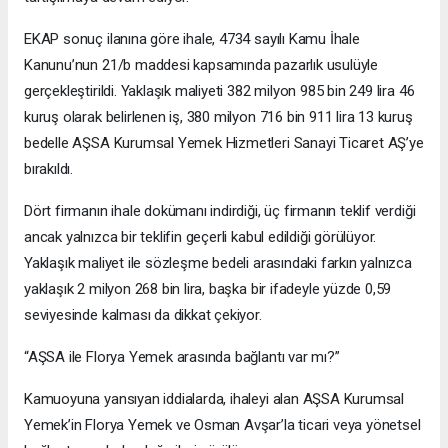
EKAP sonuç ilanına göre ihale, 4734 sayılı Kamu İhale
Kanunu’nun 21/b maddesi kapsamında pazarlık usulüyle
gerçekleştirildi. Yaklaşık maliyeti 382 milyon 985 bin 249 lira 46
kuruş olarak belirlenen iş, 380 milyon 716 bin 911 lira 13 kuruş
bedelle AŞSA Kurumsal Yemek Hizmetleri Sanayi Ticaret AŞ’ye
bırakıldı.
Dört firmanın ihale dokümanı indirdiği, üç firmanın teklif verdiği
ancak yalnızca bir teklifin geçerli kabul edildiği görülüyor.
Yaklaşık maliyet ile sözleşme bedeli arasındaki farkın yalnızca
yaklaşık 2 milyon 268 bin lira, başka bir ifadeyle yüzde 0,59
seviyesinde kalması da dikkat çekiyor.
“AŞSA ile Florya Yemek arasında bağlantı var mı?”
Kamuoyuna yansıyan iddialarda, ihaleyi alan AŞSA Kurumsal
Yemek’in Florya Yemek ve Osman Avşar’la ticari veya yönetsel