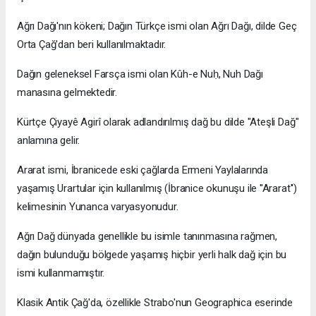
Ağrı Dağı'nın kökeni; Dağın Türkçe ismi olan Ağrı Dağı, dilde Geç
Orta Çağ'dan beri kullanılmaktadır.
Dağın geleneksel Farsça ismi olan Kûh-e Nuḥ, Nuh Dağı
manasına gelmektedir.
Kürtçe Çiyayê Agirî olarak adlandırılmış dağ bu dilde "Ateşli Dağ"
anlamına gelir.
Ararat ismi, İbranicede eski çağlarda Ermeni Yaylalarında
yaşamış Urartular için kullanılmış (İbranice okunuşu ile ''Ararat'')
kelimesinin Yunanca varyasyonudur.
Ağrı Dağ dünyada genellikle bu isimle tanınmasına rağmen,
dağın bulunduğu bölgede yaşamış hiçbir yerli halk dağ için bu
ismi kullanmamıştır.
Klasik Antik Çağ'da, özellikle Strabo'nun Geographica eserinde