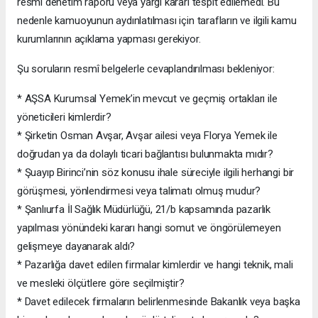
resmî denetim raporu veya yargı kararı tespit edilemedi. Bu
nedenle kamuoyunun aydınlatılması için tarafların ve ilgili kamu
kurumlarının açıklama yapması gerekiyor.
Şu soruların resmî belgelerle cevaplandırılması bekleniyor:
* AŞSA Kurumsal Yemek’in mevcut ve geçmiş ortakları ile
yöneticileri kimlerdir?
* Şirketin Osman Avşar, Avşar ailesi veya Florya Yemek ile
doğrudan ya da dolaylı ticari bağlantısı bulunmakta mıdır?
* Şuayıp Birinci’nin söz konusu ihale süreciyle ilgili herhangi bir
görüşmesi, yönlendirmesi veya talimatı olmuş mudur?
* Şanlıurfa İl Sağlık Müdürlüğü, 21/b kapsamında pazarlık
yapılması yönündeki kararı hangi somut ve öngörülemeyen
gelişmeye dayanarak aldı?
* Pazarlığa davet edilen firmalar kimlerdir ve hangi teknik, mali
ve mesleki ölçütlere göre seçilmiştir?
* Davet edilecek firmaların belirlenmesinde Bakanlık veya başka