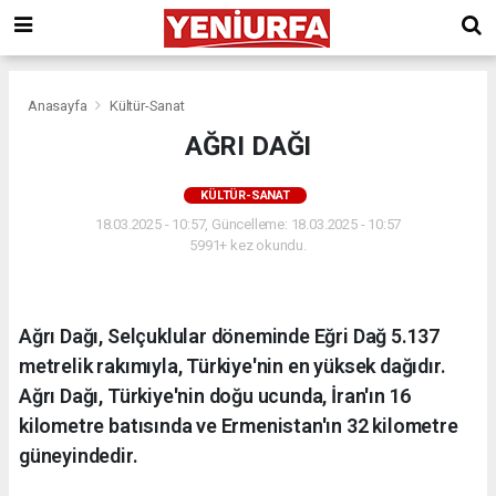
Anasayfa
Kültür-Sanat
AĞRI DAĞI
KÜLTÜR-SANAT
18.03.2025 - 10:57, Güncelleme: 18.03.2025 - 10:57
5991+ kez okundu.
Ağrı Dağı, Selçuklular döneminde Eğri Dağ 5.137
metrelik rakımıyla, Türkiye'nin en yüksek dağıdır.
Ağrı Dağı, Türkiye'nin doğu ucunda, İran'ın 16
kilometre batısında ve Ermenistan'ın 32 kilometre
güneyindedir.