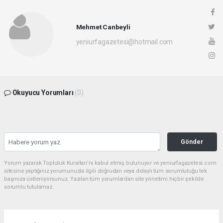
Mehmet Canbeyli
yeniurfagazetesi@hotmail.com
Okuyucu Yorumları
(0)
Gönder
Yorum yazarak Topluluk Kuralları’nı kabul etmiş bulunuyor ve yeniurfagazetesi.com
sitesine yaptığınız yorumunuzla ilgili doğrudan veya dolaylı tüm sorumluluğu tek
başınıza üstleniyorsunuz. Yazılan tüm yorumlardan site yönetimi hiçbir şekilde
sorumlu tutulamaz.