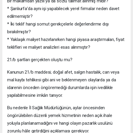
bir makamdan yazılı ya da sözlü talimat alınmış mıdır?
* Şanlıurfa’da aynı işi yapabilecek yerel firmalar neden davet
edilmemiştir?
* İki teklif hangi somut gerekçelerle değerlendirme dışı
bırakılmıştır?
* Yaklaşık maliyet hazırlanırken hangi piyasa araştırmaları, fiyat
teklifleri ve maliyet analizleri esas alınmıştır?
21/b şartları gerçekten oluştu mu?
Kanunun 21/b maddesi; doğal afet, salgın hastalık, can veya
mal kaybı tehlikesi gibi ani ve beklenmeyen olaylarda ya da
idarenin önceden öngöremediği durumlarda işin ivedilikle
yapılabilmesine imkân tanıyor.
Bu nedenle İl Sağlık Müdürlüğünün, aylar öncesinden
öngörülebilen düzenli yemek hizmetinin neden açık ihale
yoluyla planlanamadığını ve hangi olayın pazarlık usulünü
zorunlu hâle getirdiğini açıklaması gerekiyor.