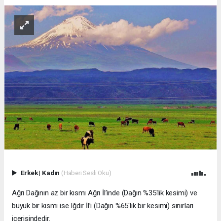
Erkek
|
Kadın
(Haberi Sesli Oku)
Ağrı Dağının az bir kısmı Ağrı İl’inde (Dağın %35'lik kesimi) ve
büyük bir kısmı ise Iğdır İl’i (Dağın %65'lik bir kesimi) sınırları
içerisindedir.