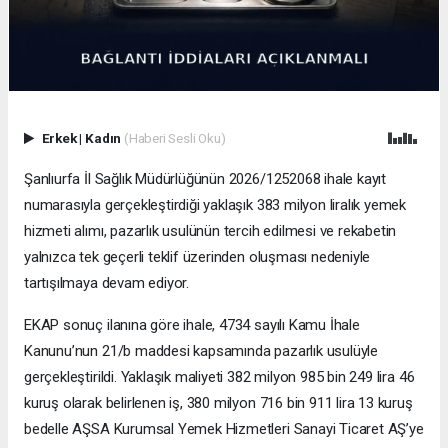
Erkek
|
Kadın
(Haberi Sesli Oku)
Şanlıurfa İl Sağlık Müdürlüğünün 2026/1252068 ihale kayıt
numarasıyla gerçekleştirdiği yaklaşık 383 milyon liralık yemek
hizmeti alımı, pazarlık usulünün tercih edilmesi ve rekabetin
yalnızca tek geçerli teklif üzerinden oluşması nedeniyle
tartışılmaya devam ediyor.
EKAP sonuç ilanına göre ihale, 4734 sayılı Kamu İhale
Kanunu’nun 21/b maddesi kapsamında pazarlık usulüyle
gerçekleştirildi. Yaklaşık maliyeti 382 milyon 985 bin 249 lira 46
kuruş olarak belirlenen iş, 380 milyon 716 bin 911 lira 13 kuruş
bedelle AŞSA Kurumsal Yemek Hizmetleri Sanayi Ticaret AŞ’ye