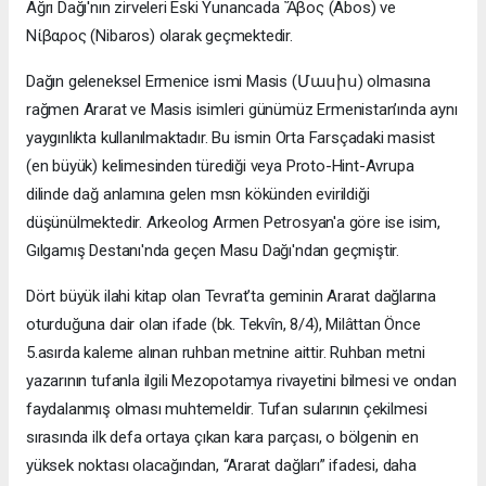
Ağrı Dağı'nın zirveleri Eski Yunancada Ἄβος (Abos) ve
Νίβαρος (Nibaros) olarak geçmektedir.
Dağın geleneksel Ermenice ismi Masis (Մասիս) olmasına
rağmen Ararat ve Masis isimleri günümüz Ermenistan’ında aynı
yaygınlıkta kullanılmaktadır. Bu ismin Orta Farsçadaki masist
(en büyük) kelimesinden türediği veya Proto-Hint-Avrupa
dilinde dağ anlamına gelen msn kökünden evirildiği
düşünülmektedir. Arkeolog Armen Petrosyan'a göre ise isim,
Gılgamış Destanı'nda geçen Masu Dağı'ndan geçmiştir.
Dört büyük ilahi kitap olan Tevrat’ta geminin Ararat dağlarına
oturduğuna dair olan ifade (bk. Tekvîn, 8/4), Milâttan Önce
5.asırda kaleme alınan ruhban metnine aittir. Ruhban metni
yazarının tufanla ilgili Mezopotamya rivayetini bilmesi ve ondan
faydalanmış olması muhtemeldir. Tufan sularının çekilmesi
sırasında ilk defa ortaya çıkan kara parçası, o bölgenin en
yüksek noktası olacağından, “Ararat dağları” ifadesi, daha