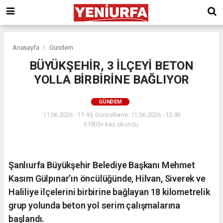
Anasayfa
Gündem
BÜYÜKŞEHİR, 3 İLÇEYİ BETON
YOLLA BİRBİRİNE BAĞLIYOR
GÜNDEM
11.06.2026 - 11:45, Güncelleme: 11.06.2026 - 12:48
61905+ kez okundu.
Şanlıurfa Büyükşehir Belediye Başkanı Mehmet
Kasım Gülpınar’ın öncülüğünde, Hilvan, Siverek ve
Haliliye ilçelerini birbirine bağlayan 18 kilometrelik
grup yolunda beton yol serim çalışmalarına
başlandı.