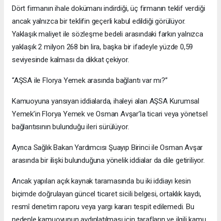
Dört firmanın ihale dokümanı indirdiği, üç firmanın teklif verdiği
ancak yalnızca bir teklifin geçerli kabul edildiği görülüyor.
Yaklaşık maliyet ile sözleşme bedeli arasındaki farkın yalnızca
yaklaşık 2 milyon 268 bin lira, başka bir ifadeyle yüzde 0,59
seviyesinde kalması da dikkat çekiyor.
“AŞSA ile Florya Yemek arasında bağlantı var mı?”
Kamuoyuna yansıyan iddialarda, ihaleyi alan AŞSA Kurumsal
Yemek’in Florya Yemek ve Osman Avşar’la ticari veya yönetsel
bağlantısının bulunduğu ileri sürülüyor.
Ayrıca Sağlık Bakan Yardımcısı Şuayıp Birinci ile Osman Avşar
arasında bir ilişki bulunduğuna yönelik iddialar da dile getiriliyor.
Ancak yapılan açık kaynak taramasında bu iki iddiayı kesin
biçimde doğrulayan güncel ticaret sicili belgesi, ortaklık kaydı,
resmî denetim raporu veya yargı kararı tespit edilemedi. Bu
nedenle kamuoyunun aydınlatılması için tarafların ve ilgili kamu