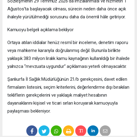
Sözleşmenin 29 Temmuz 2026’da imzalanması ve hizmetin 1
Ağustos’ta başlayacak olması, sürecin neden daha önce açık
ihaleyle yürütülmediği sorusunu daha da önemli hâle getiriyor.
Kamuoyu belgeli açıklama bekliyor
Ortaya atılan iddialar henüz resmî bir inceleme, denetim raporu
veya mahkeme kararıyla doğrulanmış değil. Bununla birlikte
yaklaşık 383 milyon liralık kamu kaynağının kullanıldığı bir ihalede
yalnızca “mevzuata uygundur” açıklaması yeterli olmayacaktır.
Şanlıurfa İl Sağlık Müdürlüğünün 21/b gerekçesini, davet edilen
firmaların listesini, seçim kriterlerini, değerlendirme dışı bırakılan
tekliflerin gerekçelerini ve yaklaşık maliyet hesabının
dayanaklarını kişisel ve ticari sırları koruyarak kamuoyuyla
paylaşması bekleniyor.