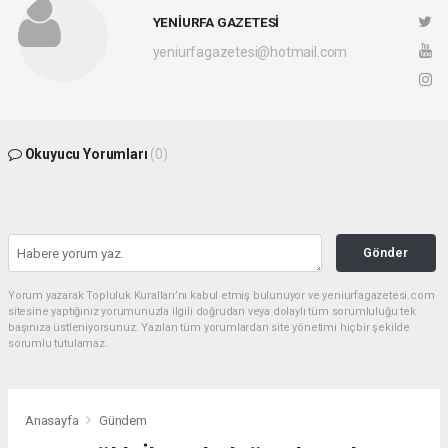
YENİURFA GAZETESİ
yeniurfagazetesi@hotmail.com
Okuyucu Yorumları
(0)
Gönder
Yorum yazarak Topluluk Kuralları’nı kabul etmiş bulunuyor ve yeniurfagazetesi.com
sitesine yaptığınız yorumunuzla ilgili doğrudan veya dolaylı tüm sorumluluğu tek
başınıza üstleniyorsunuz. Yazılan tüm yorumlardan site yönetimi hiçbir şekilde
sorumlu tutulamaz.
Anasayfa
Gündem