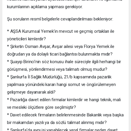
kurumlarının açıklama yapması gerekiyor.
Şu soruların resmî belgelerle cevaplandırılması bekleniyor:
* AŞSA Kurumsal Yemek’in mevcut ve geçmiş ortakları ile
yöneticileri kimlerdir?
* Şirketin Osman Avşar, Avşar ailesi veya Florya Yemek ile
doğrudan ya da dolaylı ticari bağlantısı bulunmakta mıdır?
* Şuayıp Birinci’nin söz konusu ihale süreciyle ilgili herhangi bir
görüşmesi, yönlendirmesi veya talimatı olmuş mudur?
* Şanlıurfa İl Sağlık Müdürlüğü, 21/b kapsamında pazarlık
yapılması yönündeki kararı hangi somut ve öngörülemeyen
gelişmeye dayanarak aldı?
* Pazarlığa davet edilen firmalar kimlerdir ve hangi teknik, mali
ve mesleki ölçütlere göre seçilmiştir?
* Davet edilecek firmaların belirlenmesinde Bakanlık veya başka
bir makamdan yazılı ya da sözlü talimat alınmış mıdır?
* Şanlıurfa’da aynı işi yapabilecek yerel firmalar neden davet