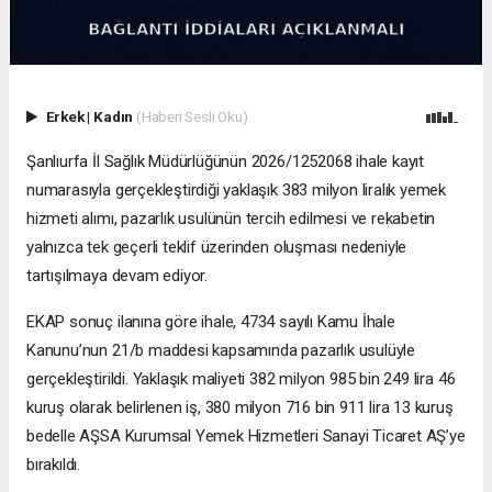
Erkek
|
Kadın
(Haberi Sesli Oku)
Şanlıurfa İl Sağlık Müdürlüğünün 2026/1252068 ihale kayıt
numarasıyla gerçekleştirdiği yaklaşık 383 milyon liralık yemek
hizmeti alımı, pazarlık usulünün tercih edilmesi ve rekabetin
yalnızca tek geçerli teklif üzerinden oluşması nedeniyle
tartışılmaya devam ediyor.
EKAP sonuç ilanına göre ihale, 4734 sayılı Kamu İhale
Kanunu’nun 21/b maddesi kapsamında pazarlık usulüyle
gerçekleştirildi. Yaklaşık maliyeti 382 milyon 985 bin 249 lira 46
kuruş olarak belirlenen iş, 380 milyon 716 bin 911 lira 13 kuruş
bedelle AŞSA Kurumsal Yemek Hizmetleri Sanayi Ticaret AŞ’ye
bırakıldı.