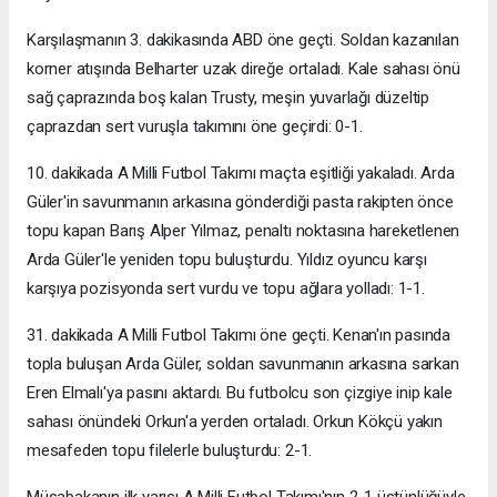
Karşılaşmanın 3. dakikasında ABD öne geçti. Soldan kazanılan
korner atışında Belharter uzak direğe ortaladı. Kale sahası önü
sağ çaprazında boş kalan Trusty, meşin yuvarlağı düzeltip
çaprazdan sert vuruşla takımını öne geçirdi: 0-1.
10. dakikada A Milli Futbol Takımı maçta eşitliği yakaladı. Arda
Güler'in savunmanın arkasına gönderdiği pasta rakipten önce
topu kapan Barış Alper Yılmaz, penaltı noktasına hareketlenen
Arda Güler'le yeniden topu buluşturdu. Yıldız oyuncu karşı
karşıya pozisyonda sert vurdu ve topu ağlara yolladı: 1-1.
31. dakikada A Milli Futbol Takımı öne geçti. Kenan'ın pasında
topla buluşan Arda Güler, soldan savunmanın arkasına sarkan
Eren Elmalı'ya pasını aktardı. Bu futbolcu son çizgiye inip kale
sahası önündeki Orkun'a yerden ortaladı. Orkun Kökçü yakın
mesafeden topu filelerle buluşturdu: 2-1.
Müsabakanın ilk yarısı A Milli Futbol Takımı'nın 2-1 üstünlüğüyle