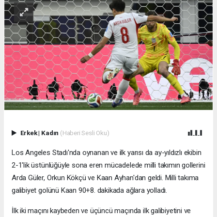
Erkek
|
Kadın
(Haberi Sesli Oku)
Los Angeles Stadı'nda oynanan ve ilk yarısı da ay-yıldızlı ekibin
2-1'lik üstünlüğüyle sona eren mücadelede milli takımın gollerini
Arda Güler, Orkun Kökçü ve Kaan Ayhan'dan geldi. Milli takıma
galibiyet golünü Kaan 90+8. dakikada ağlara yolladı.
İlk iki maçını kaybeden ve üçüncü maçında ilk galibiyetini ve