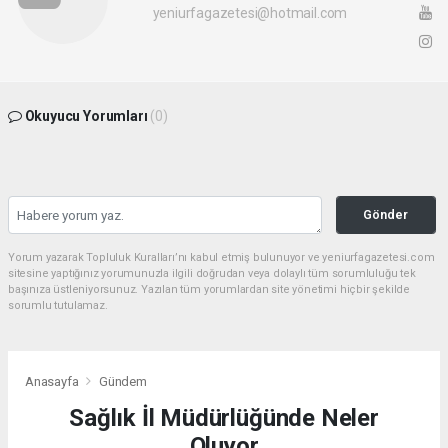
yeniurfagazetesi@hotmail.com
Okuyucu Yorumları
(0)
Gönder
Yorum yazarak Topluluk Kuralları’nı kabul etmiş bulunuyor ve yeniurfagazetesi.com
sitesine yaptığınız yorumunuzla ilgili doğrudan veya dolaylı tüm sorumluluğu tek
başınıza üstleniyorsunuz. Yazılan tüm yorumlardan site yönetimi hiçbir şekilde
sorumlu tutulamaz.
Anasayfa
Gündem
Sağlık İl Müdürlüğünde Neler
Oluyor