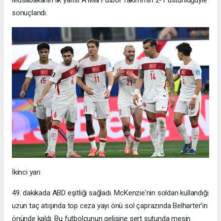
sonuçlandı.
İkinci yarı
49. dakikada ABD eşitliği sağladı. McKenzie'nin soldan kullandığı
uzun taç atışında top ceza yayı önü sol çaprazında Belharter'in
önünde kaldı. Bu futbolcunun gelişine sert şutunda meşin