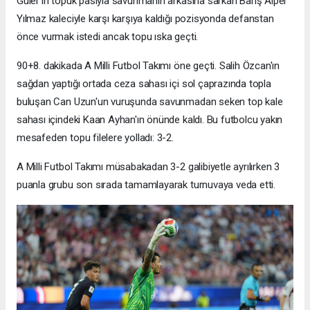
Güler'in topuk pasıyla savunmanın arkasına sarkan Barış Alper
Yılmaz kaleciyle karşı karşıya kaldığı pozisyonda defanstan
önce vurmak istedi ancak topu ıska geçti.
90+8. dakikada A Milli Futbol Takımı öne geçti. Salih Özcan'ın
sağdan yaptığı ortada ceza sahası içi sol çaprazında topla
buluşan Can Uzun'un vuruşunda savunmadan seken top kale
sahası içindeki Kaan Ayhan'ın önünde kaldı. Bu futbolcu yakın
mesafeden topu filelere yolladı: 3-2.
A Milli Futbol Takımı müsabakadan 3-2 galibiyetle ayrılırken 3
puanla grubu son sırada tamamlayarak turnuvaya veda etti.