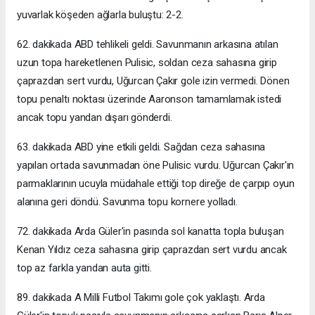
yuvarlak köşeden ağlarla buluştu: 2-2.
62. dakikada ABD tehlikeli geldi. Savunmanın arkasına atılan
uzun topa hareketlenen Pulisic, soldan ceza sahasına girip
çaprazdan sert vurdu, Uğurcan Çakır gole izin vermedi. Dönen
topu penaltı noktası üzerinde Aaronson tamamlamak istedi
ancak topu yandan dışarı gönderdi.
63. dakikada ABD yine etkili geldi. Sağdan ceza sahasına
yapılan ortada savunmadan öne Pulisic vurdu. Uğurcan Çakır'ın
parmaklarının ucuyla müdahale ettiği top direğe de çarpıp oyun
alanına geri döndü. Savunma topu kornere yolladı.
72. dakikada Arda Güler'in pasında sol kanatta topla buluşan
Kenan Yıldız ceza sahasına girip çaprazdan sert vurdu ancak
top az farkla yandan auta gitti.
89. dakikada A Milli Futbol Takımı gole çok yaklaştı. Arda