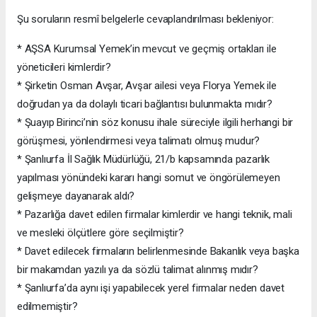
Şu soruların resmî belgelerle cevaplandırılması bekleniyor:
* AŞSA Kurumsal Yemek’in mevcut ve geçmiş ortakları ile
yöneticileri kimlerdir?
* Şirketin Osman Avşar, Avşar ailesi veya Florya Yemek ile
doğrudan ya da dolaylı ticari bağlantısı bulunmakta mıdır?
* Şuayıp Birinci’nin söz konusu ihale süreciyle ilgili herhangi bir
görüşmesi, yönlendirmesi veya talimatı olmuş mudur?
* Şanlıurfa İl Sağlık Müdürlüğü, 21/b kapsamında pazarlık
yapılması yönündeki kararı hangi somut ve öngörülemeyen
gelişmeye dayanarak aldı?
* Pazarlığa davet edilen firmalar kimlerdir ve hangi teknik, mali
ve mesleki ölçütlere göre seçilmiştir?
* Davet edilecek firmaların belirlenmesinde Bakanlık veya başka
bir makamdan yazılı ya da sözlü talimat alınmış mıdır?
* Şanlıurfa’da aynı işi yapabilecek yerel firmalar neden davet
edilmemiştir?