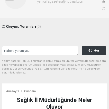
yeniurfagazetesi@hotmail.com
Okuyucu Yorumları
(0)
Gönder
Yorum yazarak Topluluk Kuralları’nı kabul etmiş bulunuyor ve yeniurfagazetesi.com
sitesine yaptığınız yorumunuzla ilgili doğrudan veya dolaylı tüm sorumluluğu tek
başınıza üstleniyorsunuz. Yazılan tüm yorumlardan site yönetimi hiçbir şekilde
sorumlu tutulamaz.
Anasayfa
Gündem
Sağlık İl Müdürlüğünde Neler
Oluyor