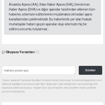
Anadolu Ajansı (AA), İhlas Haber Ajansı (İHA), Demirören
Haber Ajansı (DHA) ve diğer ajanslar tarafından eklenen tüm
haberler, sitemizin editörlerinin müdahalesi olmadan ajans
kanallarından çekilmektedir. Bu haberlerde yer alan hukuki
muhataplar haberi geçen ajanslar olup sitemizin hiç bir
editörü sorumlu tutulamaz...
Okuyucu Yorumları
(0)
Gönder
Yorum yazarak Topluluk Kuralları’nı kabul etmiş bulunuyor ve yeniurfagazetesi.com
sitesine yaptığınız yorumunuzla ilgili doğrudan veya dolaylı tüm sorumluluğu tek
başınıza üstleniyorsunuz. Yazılan tüm yorumlardan site yönetimi hiçbir şekilde
sorumlu tutulamaz.