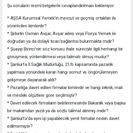
Şu soruların resmî belgelerle cevaplandırılması bekleniyor:
* AŞSA Kurumsal Yemek’in mevcut ve geçmiş ortakları ile
yöneticileri kimlerdir?
* Şirketin Osman Avşar, Avşar ailesi veya Florya Yemek ile
doğrudan ya da dolaylı ticari bağlantısı bulunmakta mıdır?
* Şuayıp Birinci’nin söz konusu ihale süreciyle ilgili herhangi bir
görüşmesi, yönlendirmesi veya talimatı olmuş mudur?
* Şanlıurfa İl Sağlık Müdürlüğü, 21/b kapsamında pazarlık
yapılması yönündeki kararı hangi somut ve öngörülemeyen
gelişmeye dayanarak aldı?
* Pazarlığa davet edilen firmalar kimlerdir ve hangi teknik, mali
ve mesleki ölçütlere göre seçilmiştir?
* Davet edilecek firmaların belirlenmesinde Bakanlık veya başka
bir makamdan yazılı ya da sözlü talimat alınmış mıdır?
* Şanlıurfa’da aynı işi yapabilecek yerel firmalar neden davet
edilmemiştir?