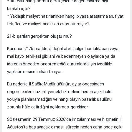
* İki teklif hangi somut gerekçelerle değerlendirme dışı
bırakılmıştır?
* Yaklaşık maliyet hazırlanırken hangi piyasa araştırmaları, fiyat
teklifleri ve maliyet analizleri esas alınmıştır?
21/b şartları gerçekten oluştu mu?
Kanunun 21/b maddesi; doğal afet, salgın hastalık, can veya
mal kaybı tehlikesi gibi ani ve beklenmeyen olaylarda ya da
idarenin önceden öngöremediği durumlarda işin ivedilikle
yapılabilmesine imkân tanıyor.
Bu nedenle İl Sağlık Müdürlüğünün, aylar öncesinden
öngörülebilen düzenli yemek hizmetinin neden açık ihale
yoluyla planlanamadığını ve hangi olayın pazarlık usulünü
zorunlu hâle getirdiğini açıklaması gerekiyor.
Sözleşmenin 29 Temmuz 2026’da imzalanması ve hizmetin 1
Ağustos’ta başlayacak olması, sürecin neden daha önce açık