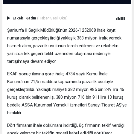
Erkek
|
Kadın
(Haberi Sesli Oku)
Şanlıurfa İl Sağlık Müdürlüğünün 2026/1252068 ihale kayıt
numarasıyla gerçekleştirdiği yaklaşık 383 milyon liralık yemek
hizmeti alımı, pazarlık usulünün tercih edilmesi ve rekabetin
yalnızca tek geçerli teklif üzerinden oluşması nedeniyle
tartışılmaya devam ediyor.
EKAP sonuç ilanına göre ihale, 4734 sayılı Kamu İhale
Kanunu’nun 21/b maddesi kapsamında pazarlık usulüyle
gerçekleştirildi. Yaklaşık maliyeti 382 milyon 985 bin 249 lira 46
kuruş olarak belirlenen iş, 380 milyon 716 bin 911 lira 13 kuruş
bedelle AŞSA Kurumsal Yemek Hizmetleri Sanayi Ticaret AŞ’ye
bırakıldı.
Dört firmanın ihale dokümanı indirdiği, üç firmanın teklif verdiği
ancak yalnızca bir teklifin geçerli kabul edildiği görülüyor.