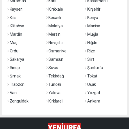
Karaman
Kars
Kastamonu
Kayseri
Kırıkkale
Kırşehir
Kilis
Kocaeli
Konya
Kütahya
Malatya
Manisa
Mardin
Mersin
Muğla
Muş
Nevşehir
Niğde
Ordu
Osmaniye
Rize
Sakarya
Samsun
Siirt
Sinop
Sivas
Şanlıurfa
Şırnak
Tekirdağ
Tokat
Trabzon
Tunceli
Uşak
Van
Yalova
Yozgat
Zonguldak
Kırklareli
Ankara