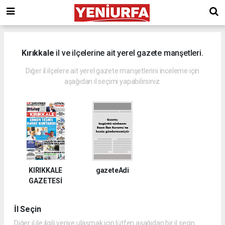
Kırıkkale
il ve ilçelerine ait yerel gazete manşetleri.
Diğer il ilçelere ait yerel gazete manşetlerini inceleme için
aşağıdan il seçimi yapabilirsiniz.
KIRIKKALE
gazeteAdi
GAZETESİ
İl Seçin
Diğer il ile ilgili veriye ulaşmak için lütfen aşağıdan bir il seçin