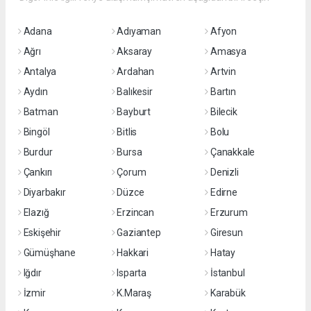
Adana
Adıyaman
Afyon
Ağrı
Aksaray
Amasya
Antalya
Ardahan
Artvin
Aydın
Balıkesir
Bartın
Batman
Bayburt
Bilecik
Bingöl
Bitlis
Bolu
Burdur
Bursa
Çanakkale
Çankırı
Çorum
Denizli
Diyarbakır
Düzce
Edirne
Elazığ
Erzincan
Erzurum
Eskişehir
Gaziantep
Giresun
Gümüşhane
Hakkari
Hatay
Iğdır
Isparta
İstanbul
İzmir
K.Maraş
Karabük