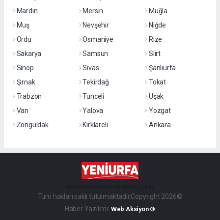
Mardin
Mersin
Muğla
Muş
Nevşehir
Niğde
Ordu
Osmaniye
Rize
Sakarya
Samsun
Siirt
Sinop
Sivas
Şanlıurfa
Şırnak
Tekirdağ
Tokat
Trabzon
Tunceli
Uşak
Van
Yalova
Yozgat
Zonguldak
Kırklareli
Ankara
haber paketi
haber scripti
haber yazılımı
Tüm hakları saklı tutulmaktadır.Copyright 2026©
Haber Yazılımı:
Web Aksiyon ®