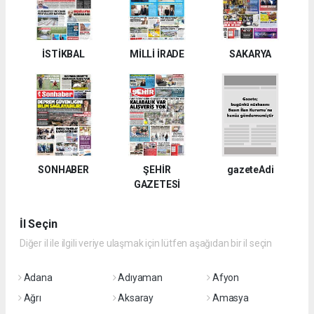
İSTİKBAL
MİLLİ İRADE
SAKARYA
SONHABER
ŞEHİR
gazeteAdi
GAZETESİ
İl Seçin
Diğer il ile ilgili veriye ulaşmak için lütfen aşağıdan bir il seçin
Adana
Adıyaman
Afyon
Ağrı
Aksaray
Amasya