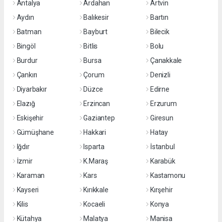
Antalya
Ardahan
Artvin
Aydın
Balıkesir
Bartın
Batman
Bayburt
Bilecik
Bingöl
Bitlis
Bolu
Burdur
Bursa
Çanakkale
Çankırı
Çorum
Denizli
Diyarbakır
Düzce
Edirne
Elazığ
Erzincan
Erzurum
Eskişehir
Gaziantep
Giresun
Gümüşhane
Hakkari
Hatay
Iğdır
Isparta
İstanbul
İzmir
K.Maraş
Karabük
Karaman
Kars
Kastamonu
Kayseri
Kırıkkale
Kırşehir
Kilis
Kocaeli
Konya
Kütahya
Malatya
Manisa