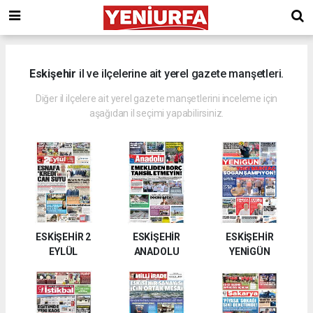
Eskişehir
il ve ilçelerine ait yerel gazete manşetleri.
Diğer il ilçelere ait yerel gazete manşetlerini inceleme için
aşağıdan il seçimi yapabilirsiniz.
ESKİŞEHİR 2
ESKİŞEHİR
ESKİŞEHİR
EYLÜL
ANADOLU
YENİGÜN