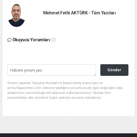
Mehmet Fethi AKTÜRK - Tüm Yazıları
Okuyucu Yorumları
(0)
Gönder
Yorum yazarak Topluluk Kuralları’nı kabul etmiş bulunuyor ve
yeniurfagazetesi.com sitesine yaptığınız yorumunuzla ilgili doğrudan veya
dolaylı tüm sorumluluğu tek başınıza üstleniyorsunuz. Yazılan tüm
yorumlardan site yönetimi hiçbir şekilde sorumlu tutulamaz.