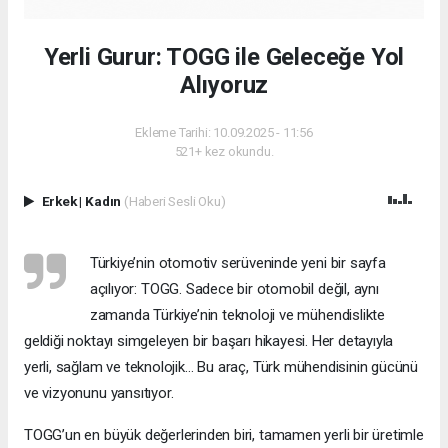
Yerli Gurur: TOGG ile Geleceğe Yol
Alıyoruz
Ekleme Tarihi: 10.09.2025 - 11:56
521+ kez okundu.
Erkek
|
Kadın
(Haberi Sesli Oku)
Türkiye’nin otomotiv serüveninde yeni bir sayfa
açılıyor: TOGG. Sadece bir otomobil değil, aynı
zamanda Türkiye’nin teknoloji ve mühendislikte
geldiği noktayı simgeleyen bir başarı hikayesi. Her detayıyla
yerli, sağlam ve teknolojik… Bu araç, Türk mühendisinin gücünü
ve vizyonunu yansıtıyor.
TOGG’un en büyük değerlerinden biri, tamamen yerli bir üretimle