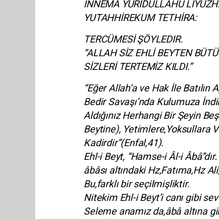
İNNEMA YURİDULLAHU LİYÜZH
YUTAHHİREKUM TETHİRA:
TERCÜMESİ ŞÖYLEDIR.
“ALLAH SİZ EHLİ BEYTEN BÜTÜ
SİZLERİ TERTEMİZ KILDI.”
“Eğer Allah’a ve Hak İle Batılın A
Bedir Savaşı’nda Kulumuza İndir
Aldığınız Herhangi Bir Şeyin Beş
Beytine), Yetimlere,Yoksullara V
Kadirdir”(Enfal,41).
Ehl-i Beyt, “Hamse-i Âl-i Âbâ”dır
âbâsı altındaki Hz,Fatıma,Hz Ali
Bu,farklı bir seçilmişliktir.
Nitekim Ehl-i Beyt’i canı gibi 
Seleme anamız da,âbâ altına g