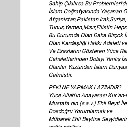
Sahip Çıkılırsa Bu Problemleri’
İslam Coğrafyasında Yaşanan Ol
Afganistan,Pakistan Irak,Suriye
Tunus,Yemen,Mısır,Filistin Heps
Bu Durumda Olan Daha Birçok İs
Olan Kardeşliği Hakkı Adaleti 
Ve Esaslarını Gösteren Yüce Re
Cehaletlerinden Dolayı Yanlış İs
Olanlar Yüzünden İslam Dünyası 
Gelmiştir.
PEKİ NE YAPMAK LAZIMDIR?
Yüce Allah’ın Anayasası Kur’a
Mustafa nın (s.a.v.) Ehli Beyti İl
Dosdoğru Yorumlamak ve
Mübarek Ehli Beytine Seyyidleri