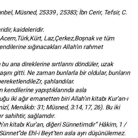
el, Müsned, 25339 , 25383; İbn Cerir, Tefsir, C.
idir, kaideleridir.
, Acem,Türk,Kürt, Laz,Çerkez,Boşnak ve tüm
ndilerine sığınacakları Allah’ın rahmet
u ana direklerine sırtlarını döndüler, uzak
aşını gitti. Ne zaman bunlarla bir oldular, bunların
ereketlendileZr, şahlandılar.
kendilerine yapıştıklarında asla
 iki ağır emanetten biri Allah’ın kitabı Kur’an-ı
mizî, Menâkıb: 31; Müsned, 3:14, 17, 26). Bu iki
r sahihtir, sağlamdır.
ah’ın kitabı Kur’an, diğeri Sünnetimdir” Hâkim, 1 /
 “Sünnet”de Ehl-i Beyt’ten asla ayrı düşünülemez.