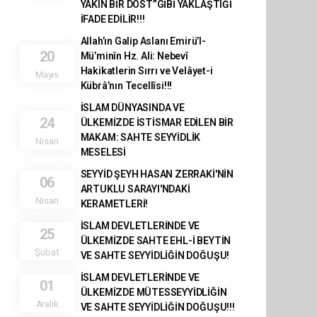
YAKIN BİR DOST”GİBİ YAKLAŞTIĞİ
İFADE EDİLİR!!!
Allah’ın Galip Aslanı Emirü’l-
20
Mü’minîn Hz. Ali: Nebevî
Hakikatlerin Sırrı ve Velâyet-i
Mayıs
Kübrâ’nın Tecellîsi!!!
​İSLAM DÜNYASINDA VE
24
ÜLKEMİZDE İSTİSMAR EDİLEN BİR
MAKAM: SAHTE SEYYİDLİK
Nisan
MESELESİ
SEYYİD ŞEYH HASAN ZERRAKİ'NİN
06
ARTUKLU SARAYI'NDAKİ
Nisan
KERAMETLERİ!
İSLAM DEVLETLERİNDE VE
25
ÜLKEMİZDE SAHTE EHL-İ BEYTİN
Şubat
VE SAHTE SEYYİDLİĞİN DOĞUŞU!
İSLAM DEVLETLERİNDE VE
01
ÜLKEMİZDE MÜTESSEYYİDLİĞİN
Aralık
VE SAHTE SEYYİDLİĞİN DOĞUŞU!!!