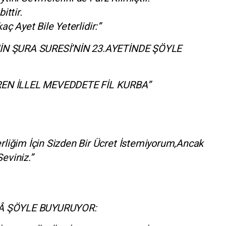
ittir.
aç Ayet Bile Yeterlidir:”
İN ŞURA SURESİ’NİN 23.AYETİNDE ŞÖYLE
EN İLLEL MEVEDDETE FİL KURBA”
ğim İçin Sizden Bir Ücret İstemiyorum,Ancak
eviniz.”
Â ŞÖYLE BUYURUYOR: