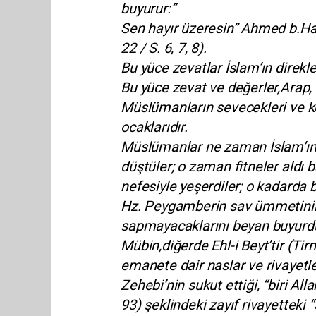
buyurur:”
Sen hayır üzeresin” Ahmed b.Hanb
22 / S. 6, 7, 8).
Bu yüce zevatlar İslam’ın direkler
Bu yüce zevat ve değerler,Arap
Müslümanların sevecekleri ve ke
ocaklarıdır.
Müslümanlar ne zaman İslam’ın b
düştüler; o zaman fitneler aldı b
nefesiyle yeşerdiler; o kadarda b
Hz. Peygamberin sav ümmetinin 
sapmayacaklarını beyan buyurduğu
Mübin,diğerde Ehl-i Beyt’tir (Tir
emanete dair naslar ve rivayetle
Zehebi’nin sukut ettiği, “biri All
93) şeklindeki zayıf rivayetteki