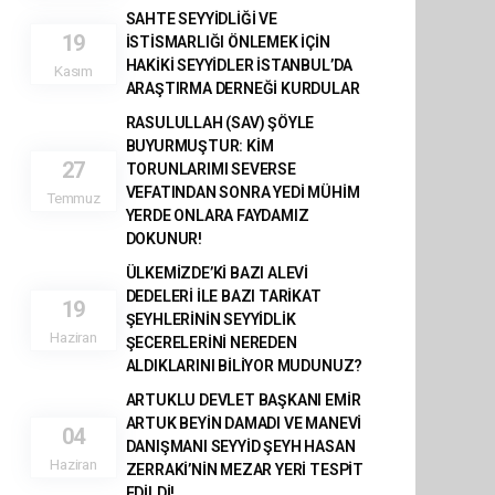
SAHTE SEYYİDLİĞİ VE
19
İSTİSMARLIĞI ÖNLEMEK İÇİN
HAKİKİ SEYYİDLER İSTANBUL’DA
Kasım
ARAŞTIRMA DERNEĞİ KURDULAR
RASULULLAH (SAV) ŞÖYLE
BUYURMUŞTUR: KİM
27
TORUNLARIMI SEVERSE
VEFATINDAN SONRA YEDİ MÜHİM
Temmuz
YERDE ONLARA FAYDAMIZ
DOKUNUR!
ÜLKEMİZDE’Kİ BAZI ALEVİ
DEDELERİ İLE BAZI TARİKAT
19
ŞEYHLERİNİN SEYYİDLİK
Haziran
ŞECERELERİNİ NEREDEN
ALDIKLARINI BİLİYOR MUDUNUZ?
ARTUKLU DEVLET BAŞKANI EMİR
ARTUK BEYİN DAMADI VE MANEVİ
04
DANIŞMANI SEYYİD ŞEYH HASAN
Haziran
ZERRAKİ’NİN MEZAR YERİ TESPİT
EDİLDİ!