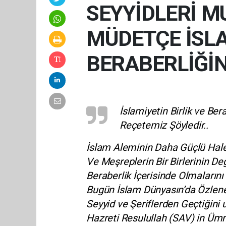
SEYYİDLERİ 
MÜDETÇE İSLA
BERABERLİĞİ
İslamiyetin Birlik ve Be
Reçetemiz Şöyledir..
İslam Aleminin Daha Güçlü Hal
Ve Meşreplerin Bir Birlerinin D
Beraberlik İçerisinde Olmaların
Bugün İslam Dünyasın’da Özlenen
Seyyid ve Şeriflerden Geçtiğin
Hazreti Resulullah (SAV) in Ümm