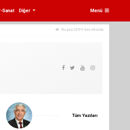
r-Sanat
Diğer
Menü
Bu yazı 2291+ kez okundu.
Tüm Yazıları