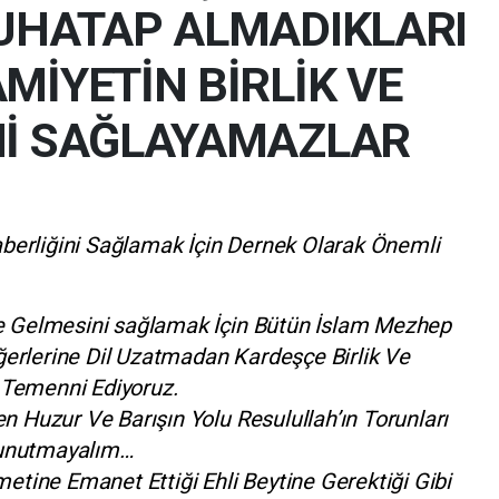
MUHATAP ALMADIKLARI
MİYETİN BİRLİK VE
Nİ SAĞLAYAMAZLAR
raberliğini Sağlamak İçin Dernek Olarak Önemli
e Gelmesini sağlamak İçin Bütün İslam Mezhep
eğerlerine Dil Uzatmadan Kardeşçe Birlik Ve
ı Temenni Ediyoruz.
 Huzur Ve Barışın Yolu Resulullah’ın Torunları
i unutmayalım…
etine Emanet Ettiği Ehli Beytine Gerektiği Gibi