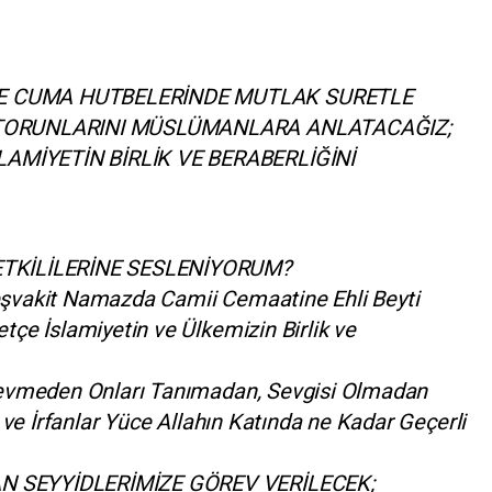
E CUMA HUTBELERİNDE MUTLAK SURETLE
İ TORUNLARINI MÜSLÜMANLARA ANLATACAĞIZ;
AMİYETİN BİRLİK VE BERABERLİĞİNİ
ETKİLİLERİNE SESLENİYORUM?
eşvakit Namazda Camii Cemaatine Ehli Beyti
tçe İslamiyetin ve Ülkemizin Birlik ve
 Sevmeden Onları Tanımadan, Sevgisi Olmadan
m ve İrfanlar Yüce Allahın Katında ne Kadar Geçerli
N SEYYİDLERİMİZE GÖREV VERİLECEK;