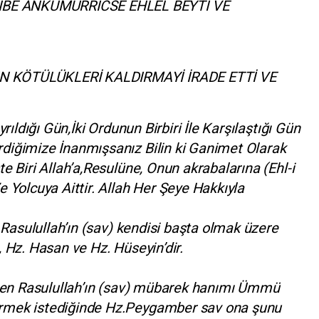
İBE ANKÜMÜRRİCSE EHLEL BEYTİ VE
N KÖTÜLÜKLERİ KALDIRMAYİ İRADE ETTİ VE
yrıldığı Gün,İki Ordunun Birbiri İle Karşılaştığı Gün
diğimize İnanmışsanız Bilin ki Ganimet Olarak
te Biri Allah’a,Resulüne, Onun akrabalarına (Ehl-i
e Yolcuya Aittir. Allah Her Şeye Hakkıyla
. Rasulullah’ın (sav) kendisi başta olmak üzere
, Hz. Hasan ve Hz. Hüseyin’dir.
seven Rasulullah’ın (sav) mübarek hanımı Ümmü
irmek istediğinde Hz.Peygamber sav ona şunu