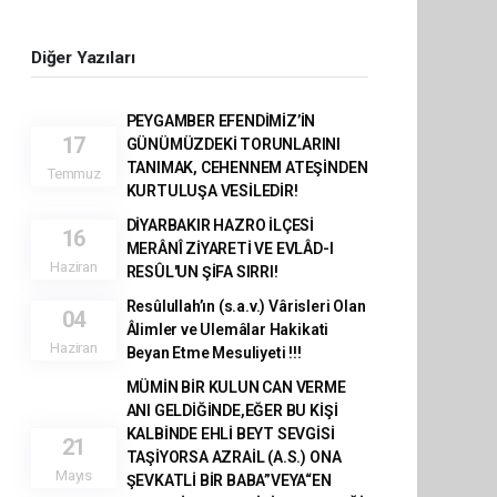
Diğer Yazıları
PEYGAMBER EFENDİMİZ’İN
17
GÜNÜMÜZDEKİ TORUNLARINI
TANIMAK, CEHENNEM ATEŞİNDEN
Temmuz
KURTULUŞA VESİLEDİR!
DİYARBAKIR HAZRO İLÇESİ
16
MERÂNÎ ZİYARETİ VE EVLÂD-I
Haziran
RESÛL'UN ŞİFA SIRRI!
Resûlullah’ın (s.a.v.) Vârisleri Olan
04
Âlimler ve Ulemâlar Hakikati
Haziran
Beyan Etme Mesuliyeti !!!
MÜMİN BİR KULUN CAN VERME
ANI GELDİĞİNDE,EĞER BU KİŞİ
KALBİNDE EHLİ BEYT SEVGİSİ
21
TAŞİYORSA AZRAİL (A.S.) ONA
Mayıs
ŞEVKATLİ BİR BABA”VEYA“EN