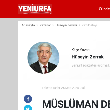
Günd
Anasayfa
Yazarlar
Hüseyin Zerraki
Yazı Detayı
Köşe Yazarı
Hüseyin Zerraki
yeniurfagazatesi@gmail
Ekleme Tarihi: 25 Mart 2025 -Salı
MÜSLÜMAN DE