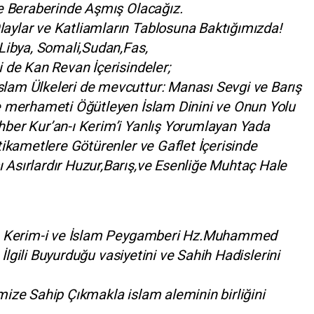
de Beraberinde Aşmış Olacağız.
aylar ve Katliamların Tablosuna Baktığımızda!
,Libya, Somali,Sudan,Fas,
i de Kan Revan İçerisindeler;
lam Ülkeleri de mevcuttur: Manası Sevgi ve Barış
ve merhameti Öğütleyen İslam Dinini ve Onun Yolu
hber Kur’an-ı Kerim’i Yanlış Yorumlayan Yada
tikametlere Götürenler ve Gaflet İçerisinde
Asırlardır Huzur,Barış,ve Esenliğe Muhtaç Hale
n-ı Kerim-i ve İslam Peygamberi Hz.Muhammed
e İlgili Buyurduğu vasiyetini ve Sahih Hadislerini
mize Sahip Çıkmakla islam aleminin birliğini