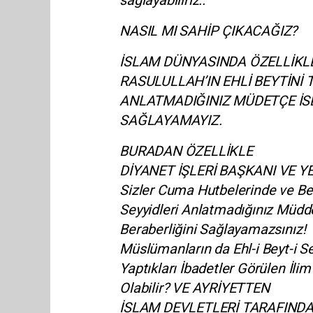
sağlayabiliriz..
NASIL MI SAHİP ÇIKACAĞIZ?
İSLAM DÜNYASINDA ÖZELLİKL
RASULULLAH’IN EHLİ BEYTİN
ANLATMADIĞINIZ MÜDETÇE İSL
SAĞLAYAMAYIZ.
BURADAN ÖZELLİKLE
DİYANET İŞLERİ BAŞKANI VE Y
Sizler Cuma Hutbelerinde ve B
Seyyidleri Anlatmadığınız Müdde
Beraberliğini Sağlayamazsınız!
Müslümanların da Ehl-i Beyt-i
Yaptıkları İbadetler Görülen İli
Olabilir? VE AYRİYETTEN
İSLAM DEVLETLERİ TARAFINDA