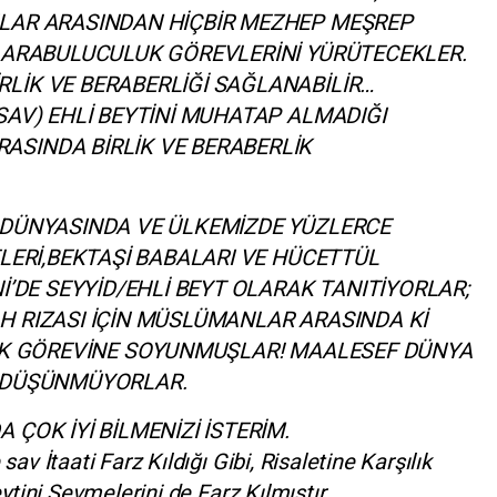
LAR ARASINDAN HİÇBİR MEZHEP MEŞREP
E ARABULUCULUK GÖREVLERİNİ YÜRÜTECEKLER.
LİK VE BERABERLİĞİ SAĞLANABİLİR…
SAV) EHLİ BEYTİNİ MUHATAP ALMADIĞI
SINDA BİRLİK VE BERABERLİK
 DÜNYASINDA VE ÜLKEMİZDE YÜZLERCE
ELERİ,BEKTAŞİ BABALARI VE HÜCETTÜL
İ’DE SEYYİD/EHLİ BEYT OLARAK TANITİYORLAR;
H RIZASI İÇİN MÜSLÜMANLAR ARASINDA Kİ
LİK GÖREVİNE SOYUNMUŞLAR! MAALESEF DÜNYA
Y DÜŞÜNMÜYORLAR.
ÇOK İYİ BİLMENİZİ İSTERİM.
v İtaati Farz Kıldığı Gibi, Risaletine Karşılık
tini Sevmelerini de Farz Kılmıştır.