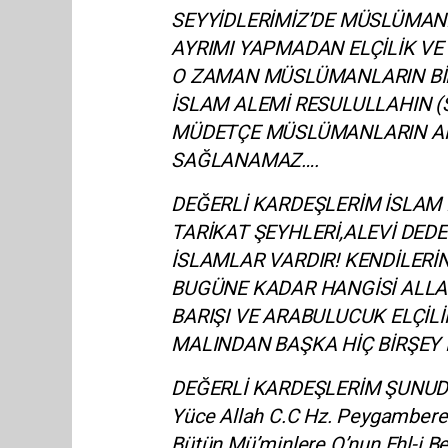
SEYYİDLERİMİZ’DE MÜSLÜMAN
AYRIMI YAPMADAN ELÇİLİK V
O ZAMAN MÜSLÜMANLARIN BİR
İSLAM ALEMİ RESULULLAHIN (
MÜDETÇE MÜSLÜMANLARIN ARA
SAĞLANAMAZ….
DEĞERLİ KARDEŞLERİM İSLAM
TARİKAT ŞEYHLERİ,ALEVİ DED
İSLAMLAR VARDIR! KENDİLERİN
BUGÜNE KADAR HANGİSİ ALLA
BARIŞI VE ARABULUCUK ELÇİ
MALINDAN BAŞKA HİÇ BİRŞE
DEĞERLİ KARDEŞLERİM ŞUNUDA 
Yüce Allah C.C Hz. Peygambere sa
Bütün Mü’minlere O’nun Ehl-i Bey