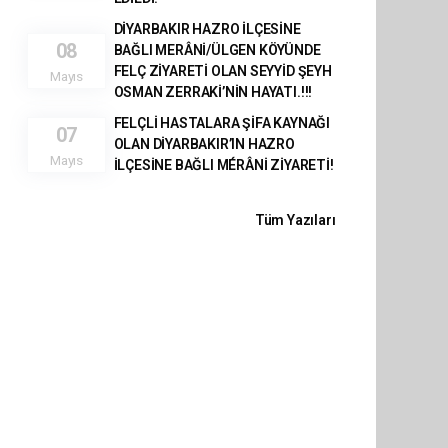
DİYARBAKIR HAZRO İLÇESİNE
08
BAĞLI MERÂNİ/ÜLGEN KÖYÜNDE
FELÇ ZİYARETİ OLAN SEYYİD ŞEYH
Mayıs
OSMAN ZERRAKİ’NİN HAYATI.!!!
FELÇLİ HASTALARA ŞİFA KAYNAĞI
07
OLAN DİYARBAKIR’IN HAZRO
Mayıs
İLÇESİNE BAĞLI MÉRÂNİ ZİYARETİ!
Tüm Yazıları