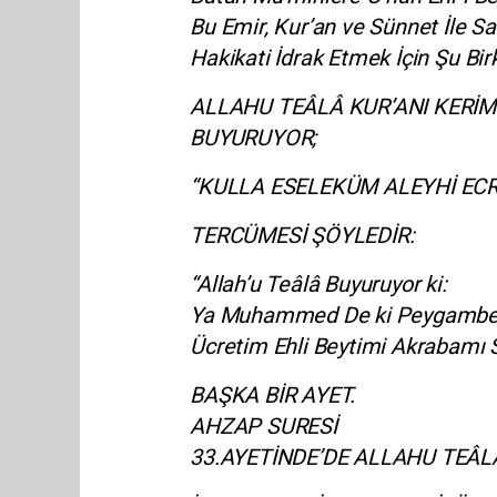
Bu Emir, Kur’an ve Sünnet İle Sab
Hakikati İdrak Etmek İçin Şu Birk
ALLAHU TEÂLÂ KUR’ANI KERİM
BUYURUYOR;
“KULLA ESELEKÜM ALEYHİ ECR
TERCÜMESİ ŞÖYLEDİR:
“Allah’u Teâlâ Buyuruyor ki:
Ya Muhammed De ki Peygamberli
Ücretim Ehli Beytimi Akrabamı S
BAŞKA BİR AYET.
AHZAP SURESİ
33.AYETİNDE’DE ALLAHU TEÂL