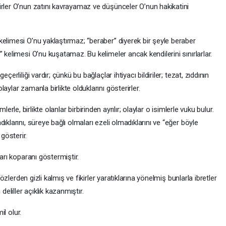
irler O’nun zatını kavrayamaz ve düşünceler O’nun hakikatini
elimesi O’nu yaklaştırmaz; “beraber” diyerek bir şeyle beraber
 kelimesi O’nu kuşatamaz. Bu kelimeler ancak kendilerini sınırlarlar.
erliliği vardır; çünkü bu bağlaçlar ihtiyacı bildiriler; tezat, zıddının
aylar zamanla birlikte olduklarını gösterirler.
imlerle, birlikte olanlar birbirinden ayrılır; olaylar o isimlerle vuku bulur.
ıklarını, süreye bağlı olmaları ezeli olmadıklarını ve “eğer böyle
gösterir.
arı koparanı göstermiştir.
gözlerden gizli kalmış ve fikirler yaratıklarına yönelmiş bunlarla ibretler
liller açıklık kazanmıştır.
il olur.