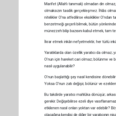
Marifet (Allah’ı tanımak) olmadan din olmaz
olmaksızın tasdik gerçekleşmez. İhlâs olmak
nitelikler O’na atfedilirse eksiklikler O’nda
benzetmeği geçerli bilmek, bütün yönlerinde 
münezzeh bilip bazısını kabul etmek, tam te
İkrar etmek inkârı nefyetmektir; her türlü ink
Yaratıklarda olan özellik yaratıcı da olmaz;
O’nun için hareket cari olmaz; bölünme ve b
nasıl uygulanabilir?
O’nun başlattığı şey nasıl kendisine dönebili
Yoksa O’nun zatı değişir, bölünür ve ezeld
Bu takdirde yaratıcı mahlûka dönüşür; arka
gerekir. Değişebilirse ezeli diye vasıflanama
etkilenen nasıl onları yoktan var edebilir? Böy
olacağına kendisi de diğer bir yaratıcının nişan