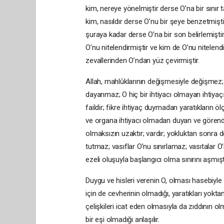
kim, nereye yönelmiştir derse O’na bir sınır t
kim, nasıldır derse O’nu bir şeye benzetmişt
şuraya kadar derse O’na bir son belirlemişti
O’nu nitelendirmiştir ve kim de O’nu nitelend
zevallerinden O’ndan yüz çevirmiştir.
Allah, mahlûklarının değişmesiyle değişmez; sın
dayanmaz; O hiç bir ihtiyacı olmayan ihtiyaçs
faildir; fikre ihtiyaç duymadan yaratıkların 
ve organa ihtiyacı olmadan duyan ve gören
olmaksızın uzaktır; vardır; yokluktan sonra
tutmaz; vasıflar O’nu sınırlamaz; vasıtalar
ezeli oluşuyla başlangıcı olma sınırını aşmıştı
Duygu ve hisleri verenin O, olması hasebiyle
için de cevherinin olmadığı, yaratıkları yokt
çelişkileri icat eden olmasıyla da zıddının olm
bir eşi olmadığı anlaşılır.