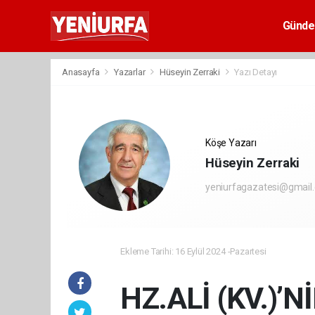
Günd
Anasayfa
Yazarlar
Hüseyin Zerraki
Yazı Detayı
Köşe Yazarı
Hüseyin Zerraki
yeniurfagazatesi@gmail
Ekleme Tarihi: 16 Eylül 2024 -Pazartesi
HZ.ALİ (KV.)’