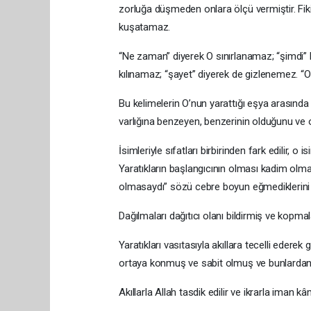
zorluğa düşmeden onlara ölçü vermiştir. Fik
kuşatamaz.
“Ne zaman” diyerek O sınırlanamaz; “şimdi” k
kılınamaz; “şayet” diyerek de gizlenemez. “O”
Bu kelimelerin O’nun yarattığı eşya arasında geç
varlığına benzeyen, benzerinin olduğunu ve ol
İsimleriyle sıfatları birbirinden fark edilir, o is
Yaratıkların başlangıcının olması kadim olmad
olmasaydı” sözü cebre boyun eğmediklerini 
Dağılmaları dağıtıcı olanı bildirmiş ve kopmal
Yaratıkları vasıtasıyla akıllara tecelli ederek 
ortaya konmuş ve sabit olmuş ve bunlardan de
Akıllarla Allah tasdik edilir ve ikrarla iman kâm