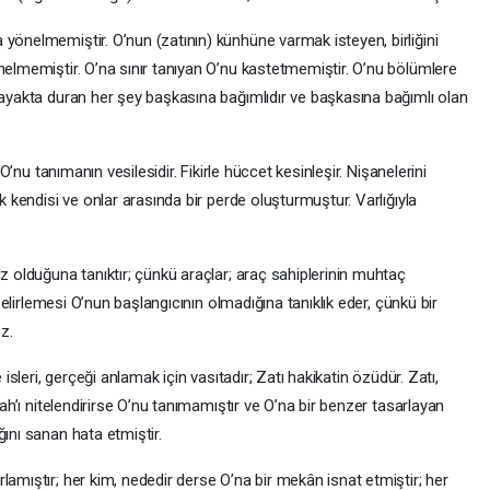
yönelmemiştir. O’nun (zatının) künhüne varmak isteyen, birliğini
nelmemiştir. O’na sınır tanıyan O’nu kastetmemiştir. O’nu bölümlere
 ayakta duran her şey başkasına bağımlıdır ve başkasına bağımlı olan
 O’nu tanımanın vesilesidir. Fikirle hüccet kesinleşir. Nişanelerini
ak kendisi ve onlar arasında bir perde oluşturmuştur. Varlığıyla
ız olduğuna tanıktır; çünkü araçlar; araç sahiplerinin muhtaç
 belirlemesi O’nun başlangıcının olmadığına tanıklık eder, çünkü bir
z.
 isleri, gerçeği anlamak için vasıtadır; Zatı hakikatin özüdür. Zatı,
lah’ı nitelendirirse O’nu tanımamıştır ve O’na bir benzer tasarlayan
ğını sanan hata etmiştir.
lamıştır; her kim, nededir derse O’na bir mekân isnat etmiştir; her