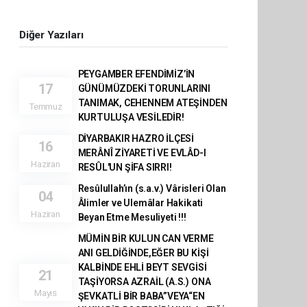
Diğer Yazıları
PEYGAMBER EFENDİMİZ’İN
17
GÜNÜMÜZDEKİ TORUNLARINI
TANIMAK, CEHENNEM ATEŞİNDEN
Temmuz
KURTULUŞA VESİLEDİR!
DİYARBAKIR HAZRO İLÇESİ
16
MERÂNÎ ZİYARETİ VE EVLÂD-I
Haziran
RESÛL'UN ŞİFA SIRRI!
Resûlullah’ın (s.a.v.) Vârisleri Olan
04
Âlimler ve Ulemâlar Hakikati
Haziran
Beyan Etme Mesuliyeti !!!
MÜMİN BİR KULUN CAN VERME
ANI GELDİĞİNDE,EĞER BU KİŞİ
KALBİNDE EHLİ BEYT SEVGİSİ
21
TAŞİYORSA AZRAİL (A.S.) ONA
Mayıs
ŞEVKATLİ BİR BABA”VEYA“EN