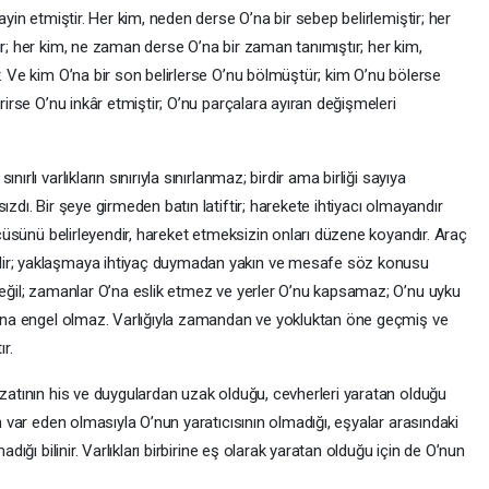
ayin etmiştir. Her kim, neden derse O’na bir sebep belirlemiştir; her
ir; her kim, ne zaman derse O’na bir zaman tanımıştır; her kim,
r. Ve kim O’na bir son belirlerse O’nu bölmüştür; kim O’nu bölerse
irirse O’nu inkâr etmiştir; O’nu parçalara ayıran değişmeleri
ırlı varlıkların sınırıyla sınırlanmaz; birdir ama birliği sayıya
ızdı. Bir şeye girmeden batın latiftir; harekete ihtiyacı olmayandır
ölçüsünü belirleyendir, hareket etmeksizin onları düzene koyandır. Araç
dir; yaklaşmaya ihtiyaç duymadan yakın ve mesafe söz konusu
 değil; zamanlar O’na eslik etmez ve yerler O’nu kapsamaz; O’nu uyku
 O’na engel olmaz. Varlığıyla zamandan ve yokluktan öne geçmiş ve
r.
 zatının his ve duygulardan uzak olduğu, cevherleri yaratan olduğu
an var eden olmasıyla O’nun yaratıcısının olmadığı, eşyalar arasındaki
adığı bilinir. Varlıkları birbirine eş olarak yaratan olduğu için de O’nun