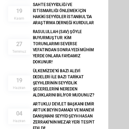
SAHTE SEYYİDLİĞİ VE
19
İSTİSMARLIĞI ÖNLEMEK İÇİN
HAKİKİ SEYYİDLER İSTANBUL’DA
Kasım
ARAŞTIRMA DERNEĞİ KURDULAR
RASULULLAH (SAV) ŞÖYLE
BUYURMUŞTUR: KİM
27
TORUNLARIMI SEVERSE
VEFATINDAN SONRA YEDİ MÜHİM
Temmuz
YERDE ONLARA FAYDAMIZ
DOKUNUR!
ÜLKEMİZDE’Kİ BAZI ALEVİ
DEDELERİ İLE BAZI TARİKAT
19
ŞEYHLERİNİN SEYYİDLİK
Haziran
ŞECERELERİNİ NEREDEN
ALDIKLARINI BİLİYOR MUDUNUZ?
ARTUKLU DEVLET BAŞKANI EMİR
ARTUK BEYİN DAMADI VE MANEVİ
04
DANIŞMANI SEYYİD ŞEYH HASAN
Haziran
ZERRAKİ’NİN MEZAR YERİ TESPİT
EDİLDİ!