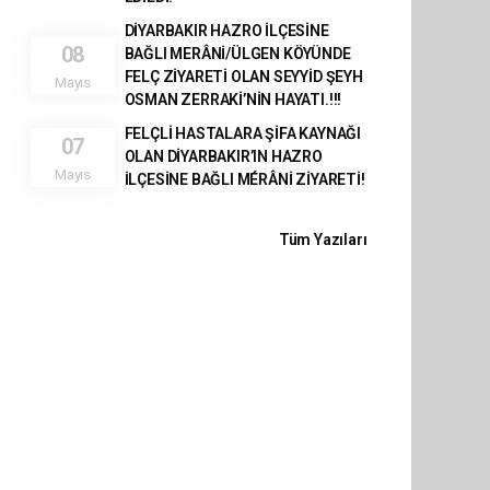
DİYARBAKIR HAZRO İLÇESİNE
08
BAĞLI MERÂNİ/ÜLGEN KÖYÜNDE
FELÇ ZİYARETİ OLAN SEYYİD ŞEYH
Mayıs
OSMAN ZERRAKİ’NİN HAYATI.!!!
FELÇLİ HASTALARA ŞİFA KAYNAĞI
07
OLAN DİYARBAKIR’IN HAZRO
Mayıs
İLÇESİNE BAĞLI MÉRÂNİ ZİYARETİ!
Tüm Yazıları