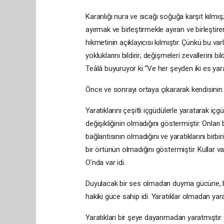
Karanlığı nura ve sıcağı soğuğa karşıt kılmış; 
ayırmak ve birleştirmekle ayıran ve birleştire
hikmetinin açıklayıcısı kılmıştır. Çünkü bu var
yokluklarını bildirir; değişmeleri zevallerini bi
Teâlâ buyuruyor ki “Ve her şeyden iki es yarattı
Önce ve sonrayı ortaya çıkararak kendisinin
Yaratıklarını çeşitli içgüdülerle yaratarak içg
değişikliğinin olmadığını göstermiştir. Onları
bağlantısının olmadığını ve yaratıklarını birbi
bir örtünün olmadığını göstermiştir. Kullar va
O’nda var idi.
Duyulacak bir ses olmadan duyma gücüne, bi
hakiki güce sahip idi. Yaratıklar olmadan ya
Yaratıkları bir şeye dayanmadan yaratmıştır