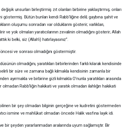
değişik unsurları birleştirmiş zıt olanları birbirine yaklaştırmış; onları
ni göstermiş. Bütün bunları kendi Rabb’liğine delil; gaybına şahit ve
lıkların oluşumu sonradan var olduklarını gösterir; varlıkları,
ldirir ve yok olmaları yaratıcılarının zevalinin olmadığını gösterir; Allah
k ki belki, siz (Allah’ı) hatırlayasınız”.
 öncesi ve sonrası olmadığını göstermiştir.
üdüsünün olmadığını, yaratıkları birbirlerinden farklı kılarak kendisinde
 belirli bir süre ve zamana bağlı kılmakla kendisinin zamanla bir
rinden ayırmakla ve birbirine gizli kılmakla O’nunla yaratıkları arasında
r olmadan Rabb’liğin hakikati ve yaratık olmadan ilahlığın hakikati
linen bir şey olmadan bilginin gerçeğine ve kudretini göstermeden
ratıcı ismine ve mahlûkat olmadan öncede Halik vasfına layık idi.
 ve bir şeyden yararlanmadan aralarında uyum sağlamıştır. Bir