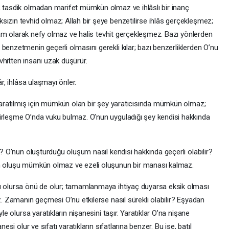
, tasdik olmadan marifet mümkün olmaz ve ihlâslı bir inanç
sızın tevhid olmaz; Allah bir şeye benzetilirse ihlâs gerçekleşmez;
n tam olarak nefy olmaz ve halis tevhit gerçekleşmez. Bazı yönlerden
benzetmenin geçerli olmasını gerekli kılar; bazı benzerliklerden O’nu
vhitten insanı uzak düşürür.
âr, ihlâsa ulaşmayı önler.
 yaratılmış için mümkün olan bir şey yaratıcısında mümkün olmaz;
irleşme O’nda vuku bulmaz. O’nun uyguladığı şey kendisi hakkında
r? O’nun oluşturduğu oluşum nasıl kendisi hakkında geçerli olabilir?
en oluşu mümkün olmaz ve ezeli oluşunun bir manası kalmaz.
sı olursa önü de olur; tamamlanmaya ihtiyaç duyarsa eksik olması
z. Zamanın geçmesi O’nu etkilerse nasıl sürekli olabilir? Eşyadan
le olursa yaratıkların nişanesini taşır. Yaratıklar O’na nişane
esi olur ve sıfatı yaratıkların sıfatlarına benzer. Bu ise, batıl