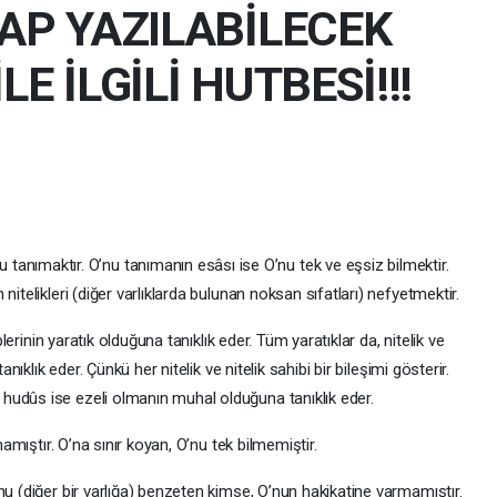
TAP YAZILABİLECEK
E İLGİLİ HUTBESİ!!!
u tanımaktır. O’nu tanımanın esâsı ise O’nu tek ve eşsiz bilmektir.
itelikleri (diğer varlıklarda bulunan noksan sıfatları) nefyetmektir.
plerinin yaratık olduğuna tanıklık eder. Tüm yaratıklar da, nitelik ve
anıklık eder. Çünkü her nitelik ve nitelik sahibi bir bileşimi gösterir.
hudûs ise ezeli olmanın muhal olduğuna tanıklık eder.
mamıştır. O’na sınır koyan, O’nu tek bilmemiştir.
nu (diğer bir varlığa) benzeten kimse, O’nun hakikatine varmamıştır.