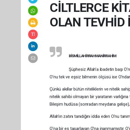
CİLTLERCE Kİ
OLAN TEVHİD İL
BİSMİLLAHİRRAHMANİRRAHİM
Şüphesiz Allah’a ibadetin başı O’n
O’nu tek ve eşsiz bilmenin ölçüsü ise O’ndan n
Çünkü akıllar bütün niteliklerin ve nitelik sahi
nitelik sahibi olmayan bir yaratanın varlığına t
Bileşim hudûsa (sonradan meydana gelişe), 
Allah’ın zatını tanıdığını iddia eden O’nu tanı
O’na bir es tasarlayan O’na inanmamıştır. O’