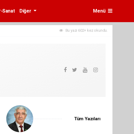
r-Sanat
Diğer
Menü
Bu yazı 602+ kez okundu.
Tüm Yazıları