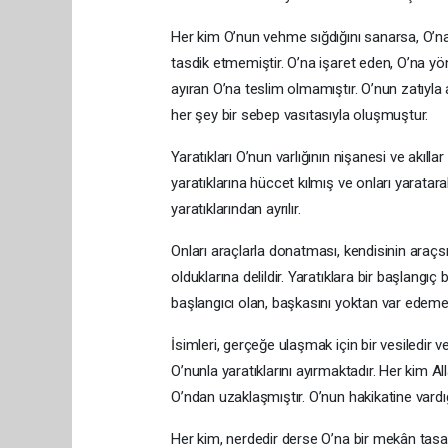
Her kim O’nun vehme sığdığını sanarsa, O’na 
tasdik etmemiştir. O’na işaret eden, O’na yö
ayıran O’na teslim olmamıştır. O’nun zatıyla
her şey bir sebep vasıtasıyla oluşmuştur.
Yaratıkları O’nun varlığının nişanesi ve akıllar
yaratıklarına hüccet kılmış ve onları yaratar
yaratıklarından ayrılır.
Onları araçlarla donatması, kendisinin araçs
olduklarına delildir. Yaratıklara bir başlangıç
başlangıcı olan, başkasını yoktan var edeme
İsimleri, gerçeğe ulaşmak için bir vesiledir ve
O’nunla yaratıklarını ayırmaktadır. Her kim Al
O’ndan uzaklaşmıştır. O’nun hakikatine vardı
Her kim, nerdedir derse O’na bir mekân tasar