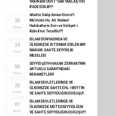
YAKIN BİR DOST”GİBİ YAKLAŞTIĞİ
İFADE EDİLİR!!!
Allah’ın Galip Aslanı Emirü’l-
20
Mü’minîn Hz. Ali: Nebevî
Hakikatlerin Sırrı ve Velâyet-i
Mayıs
Kübrâ’nın Tecellîsi!!!
​İSLAM DÜNYASINDA VE
24
ÜLKEMİZDE İSTİSMAR EDİLEN BİR
MAKAM: SAHTE SEYYİDLİK
Nisan
MESELESİ
SEYYİD ŞEYH HASAN ZERRAKİ'NİN
06
ARTUKLU SARAYI'NDAKİ
Nisan
KERAMETLERİ!
İSLAM DEVLETLERİNDE VE
25
ÜLKEMİZDE SAHTE EHL-İ BEYTİN
Şubat
VE SAHTE SEYYİDLİĞİN DOĞUŞU!
İSLAM DEVLETLERİNDE VE
01
ÜLKEMİZDE MÜTESSEYYİDLİĞİN
Aralık
VE SAHTE SEYYİDLİĞİN DOĞUŞU!!!