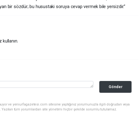
ayan bir sözdür; bu husustaki soruya cevap vermek bile yersizdir.”
z kullanın.
Gönder
uyor ve yeniurfagazetesi.com sitesine yaptığınız yorumunuzla ilgili doğrudan veya
. Yazılan tüm yorumlardan site yönetimi hiçbir şekilde sorumlu tutulamaz.