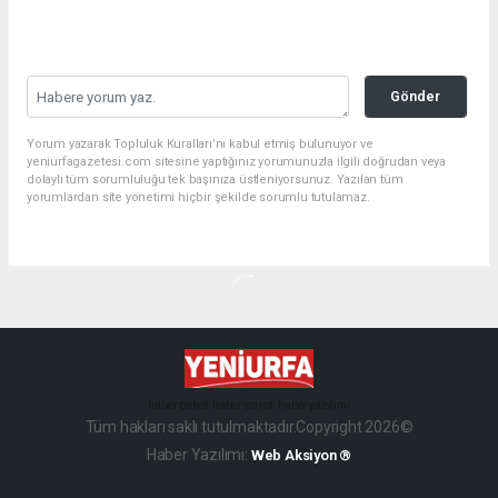
Gönder
Yorum yazarak Topluluk Kuralları’nı kabul etmiş bulunuyor ve
yeniurfagazetesi.com sitesine yaptığınız yorumunuzla ilgili doğrudan veya
dolaylı tüm sorumluluğu tek başınıza üstleniyorsunuz. Yazılan tüm
yorumlardan site yönetimi hiçbir şekilde sorumlu tutulamaz.
haber paketi
haber scripti
haber yazılımı
Tüm hakları saklı tutulmaktadır.Copyright 2026©
Haber Yazılımı:
Web Aksiyon ®