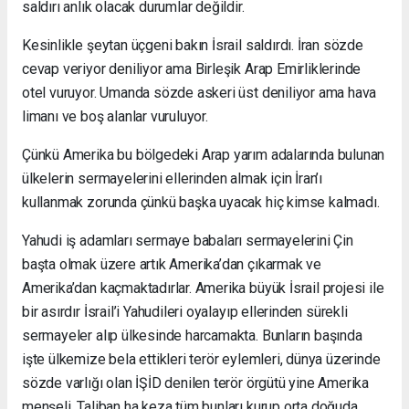
saldırı anlık olacak durumlar değildir.
Kesinlikle şeytan üçgeni bakın İsrail saldırdı. İran sözde
cevap veriyor deniliyor ama Birleşik Arap Emirliklerinde
otel vuruyor. Umanda sözde askeri üst deniliyor ama hava
limanı ve boş alanlar vuruluyor.
Çünkü Amerika bu bölgedeki Arap yarım adalarında bulunan
ülkelerin sermayelerini ellerinden almak için İran’ı
kullanmak zorunda çünkü başka uyacak hiç kimse kalmadı.
Yahudi iş adamları sermaye babaları sermayelerini Çin
başta olmak üzere artık Amerika’dan çıkarmak ve
Amerika’dan kaçmaktadırlar. Amerika büyük İsrail projesi ile
bir asırdır İsrail’i Yahudileri oyalayıp ellerinden sürekli
sermayeler alıp ülkesinde harcamakta. Bunların başında
işte ülkemize bela ettikleri terör eylemleri, dünya üzerinde
sözde varlığı olan İŞİD denilen terör örgütü yine Amerika
menşeli, Taliban ha keza tüm bunları kurup orta doğuda