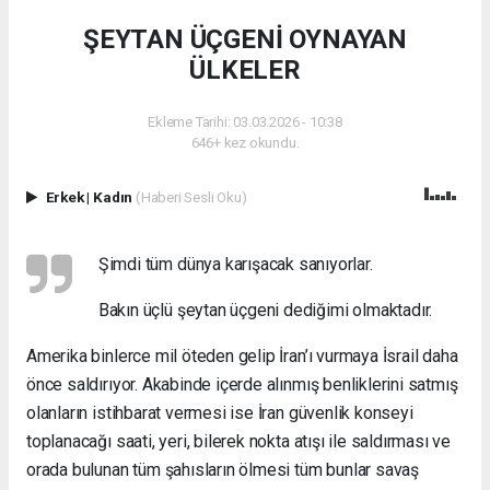
ŞEYTAN ÜÇGENİ OYNAYAN
ÜLKELER
Ekleme Tarihi: 03.03.2026 - 10:38
646+ kez okundu.
Erkek
|
Kadın
(Haberi Sesli Oku)
Şimdi tüm dünya karışacak sanıyorlar.
Bakın üçlü şeytan üçgeni dediğimi olmaktadır.
Amerika binlerce mil öteden gelip İran’ı vurmaya İsrail daha
önce saldırıyor. Akabinde içerde alınmış benliklerini satmış
olanların istihbarat vermesi ise İran güvenlik konseyi
toplanacağı saati, yeri, bilerek nokta atışı ile saldırması ve
orada bulunan tüm şahısların ölmesi tüm bunlar savaş