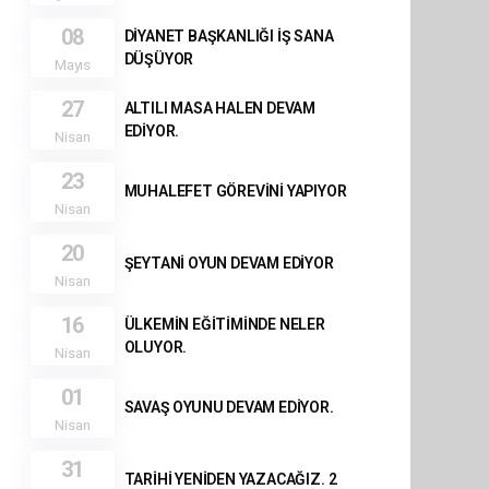
08
DİYANET BAŞKANLIĞI İŞ SANA
DÜŞÜYOR
Mayıs
27
ALTILI MASA HALEN DEVAM
EDİYOR.
Nisan
23
MUHALEFET GÖREVİNİ YAPIYOR
Nisan
20
ŞEYTANİ OYUN DEVAM EDİYOR
Nisan
16
ÜLKEMİN EĞİTİMİNDE NELER
OLUYOR.
Nisan
01
SAVAŞ OYUNU DEVAM EDİYOR.
Nisan
31
TARİHİ YENİDEN YAZACAĞIZ. 2