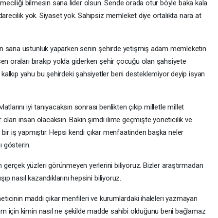
etmeciliği bilmesin sana lider olsun. Sende orada otur böyle baka kala
darecilik yok. Siyaset yok. Sahipsiz memleket diye ortalıkta nara at
en sana üstünlük yaparken senin şehirde yetişmiş adam memleketin
en oraları bırakıp yolda giderken şehir çocuğu olan şahsiyete
alkıp yahu bu şehirdeki şahsiyetler beni desteklemiyor deyip isyan
larını iyi tanıyacaksın sonrası benlikten çıkıp milletle millet
ır olan insan olacaksın. Bakın şimdi ilime geçmişte yöneticilik ve
lı bir iş yapmıştır. Hepsi kendi çıkar menfaatinden başka neler
 gösterin.
erçek yüzleri görünmeyen yerlerini biliyoruz. Bizler araştırmadan
şıp nasıl kazandıklarını hepsini biliyoruz.
neticinin maddi çıkar menfileri ve kurumlardaki ihaleleri yazmayan
m için kimin nasıl ne şekilde madde sahibi olduğunu beni bağlamaz