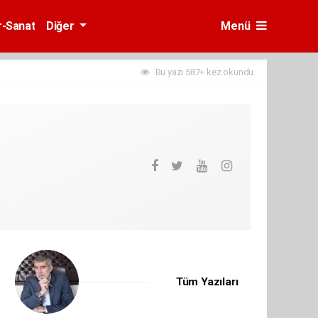
r-Sanat
Diğer
Menü
Bu yazı 587+ kez okundu.
Tüm Yazıları