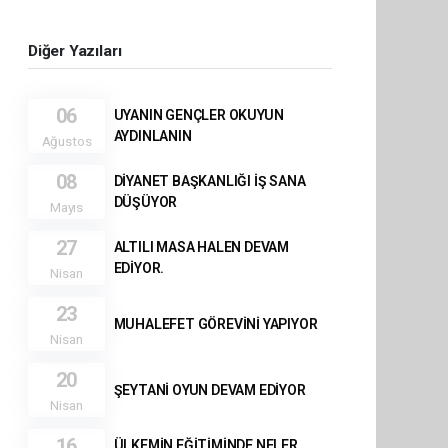
Diğer Yazıları
06
UYANIN GENÇLER OKUYUN
AYDINLANIN
Ağustos
08
DİYANET BAŞKANLIĞI İŞ SANA
DÜŞÜYOR
Mayıs
27
ALTILI MASA HALEN DEVAM
EDİYOR.
Nisan
23
MUHALEFET GÖREVİNİ YAPIYOR
Nisan
20
ŞEYTANİ OYUN DEVAM EDİYOR
Nisan
16
ÜLKEMİN EĞİTİMİNDE NELER