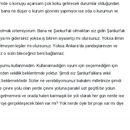
 İlimde o konuyu açarsam çok koku getirecek durumlar olduğundan
n bana ne düşer o kurum görevini yapmıyor ise oda o kurumun ve
 olmak istemiyorum. Bana ne Şanlıurfalı olmaktan siz gidin Şanlıurfalı
a mı gidersiniz yoksa iş bitiren siyasetçi mi olursunuz. Yoksa ilimin
itmeyen kişiler mi olursunuz. Yoksa Ankara’da yandaşlarınızın ve
nız o sizin bileceğiniz beni bağlamaz.
in oyumu kullanmadım. Kullanamadığım oyum için seçemediğim için
rden vekillik beklentimde yoktur. Şimdi siz Şanlıurfalılara vekil
 beklemektedir. Sizler ne verebiliyorsunuz bakalım milletinize şimdi
e çevre yolu olan yerde çevre yoluna paralel üst geçitli bir yolun
gelmemesi ve orada halen karmaşık bir yol olarak her gün nerde ise
je gerçekleşecek bilen var mı? Yok nerde öyle bir proje var mı diye