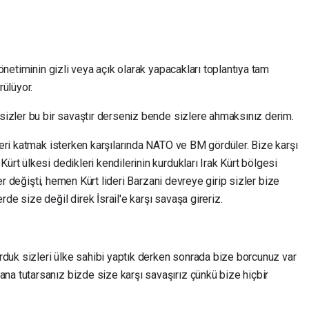
yönetiminin gizli veya açık olarak yapacakları toplantıya tam
ülüyor.
 sizler bu bir savaştır derseniz bende sizlere ahmaksınız derim.
zleri katmak isterken karşılarında NATO ve BM gördüler. Bize karşı
ürt ülkesi dedikleri kendilerinin kurdukları Irak Kürt bölgesi
şler değişti, hemen Kürt lideri Barzani devreye girip sizler bize
de size değil direk İsrail'e karşı savaşa gireriz.
kurduk sizleri ülke sahibi yaptık derken sonrada bize borcunuz var
na tutarsanız bizde size karşı savaşırız çünkü bize hiçbir