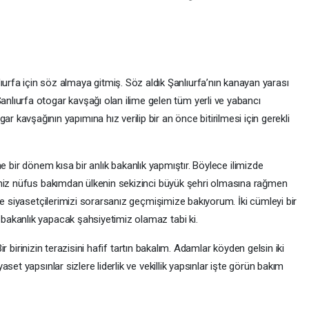
ıurfa için söz almaya gitmiş. Söz aldık Şanlıurfa’nın kanayan yarası
anlıurfa otogar kavşağı olan ilime gelen tüm yerli ve yabancı
r kavşağının yapımına hız verilip bir an önce bitirilmesi için gerekli
tane bir dönem kısa bir anlık bakanlık yapmıştır. Böylece ilimizde
imiz nüfus bakımdan ülkenin sekizinci büyük şehri olmasına rağmen
de siyasetçilerimizi sorarsanız geçmişimize bakıyorum. İki cümleyi bir
akanlık yapacak şahsiyetimiz olamaz tabi ki.
Bir birinizin terazisini hafif tartın bakalım. Adamlar köyden gelsin iki
set yapsınlar sizlere liderlik ve vekillik yapsınlar işte görün bakım