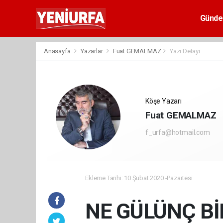
Günd
Anasayfa
Yazarlar
Fuat GEMALMAZ
Yazı Detayı
Köşe Yazarı
Fuat GEMALMAZ
f_urfa@hotmail.com
Ekleme Tarihi: 10 Şubat 2020 -Pazartesi
NE GÜLÜNÇ B