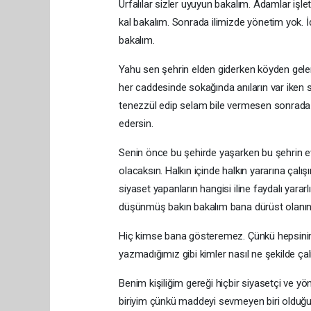
Urfalılar sizler uyuyun bakalım. Adamlar işl
kal bakalım. Sonrada ilimizde yönetim yok. İ
bakalım.
Yahu sen şehrin elden giderken köyden gel
her caddesinde sokağında anıların var iken s
tenezzül edip selam bile vermesen sonrada k
edersin.
Senin önce bu şehirde yaşarken bu şehrin evlat
olacaksın. Halkın içinde halkın yararına çalış
siyaset yapanların hangisi iline faydalı yarar
düşünmüş bakın bakalım bana dürüst olanını
Hiç kimse bana gösteremez. Çünkü hepsinin g
yazmadığımız gibi kimler nasıl ne şekilde çalı
Benim kişiliğim gereği hiçbir siyasetçi ve yö
biriyim çünkü maddeyi sevmeyen biri olduğu