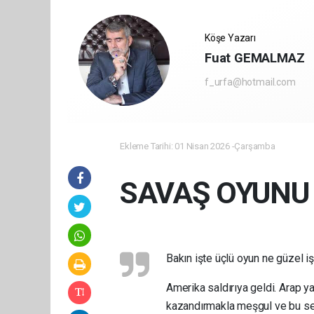
Köşe Yazarı
Fuat GEMALMAZ
f_urfa@hotmail.com
Ekleme Tarihi: 01 Nisan 2026 -Çarşamba
SAVAŞ OYUNU
Bakın işte üçlü oyun ne güzel işl
Amerika saldırıya geldi. Arap ya
kazandırmakla meşgul ve bu serv