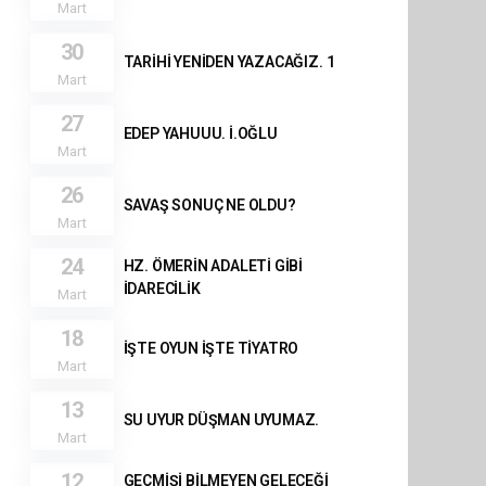
Mart
30
TARİHİ YENİDEN YAZACAĞIZ. 1
Mart
27
EDEP YAHUUU. İ.OĞLU
Mart
26
SAVAŞ SONUÇ NE OLDU?
Mart
24
HZ. ÖMERİN ADALETİ GİBİ
İDARECİLİK
Mart
18
İŞTE OYUN İŞTE TİYATRO
Mart
13
SU UYUR DÜŞMAN UYUMAZ.
Mart
12
GEÇMİŞİ BİLMEYEN GELECEĞİ