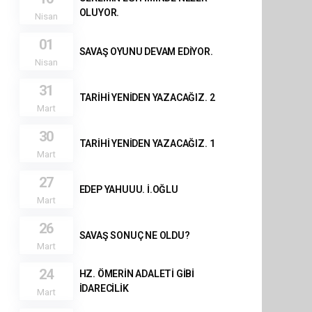
OLUYOR.
Nisan
01
SAVAŞ OYUNU DEVAM EDİYOR.
Nisan
31
TARİHİ YENİDEN YAZACAĞIZ. 2
Mart
30
TARİHİ YENİDEN YAZACAĞIZ. 1
Mart
27
EDEP YAHUUU. İ.OĞLU
Mart
26
SAVAŞ SONUÇ NE OLDU?
Mart
24
HZ. ÖMERİN ADALETİ GİBİ
İDARECİLİK
Mart