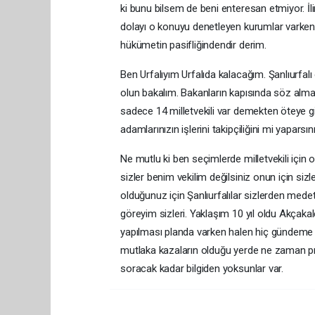
ki bunu bilsem de beni enteresan etmiyor.
dolayı o konuyu denetleyen kurumlar varke
hükümetin pasifliğindendir derim.
Ben Urfalıyım Urfalıda kalacağım. Şanlıurfalı
olun bakalım. Bakanların kapısında söz almay
sadece 14 milletvekili var demekten öteye g
adamlarınızın işlerini takipçiliğini mi yaparsı
Ne mutlu ki ben seçimlerde milletvekili iç
sizler benim vekilim değilsiniz onun için sizle
olduğunuz için Şanlıurfalılar sizlerden medet
göreyim sizleri. Yaklaşım 10 yıl oldu Akçakal
yapılması planda varken halen hiç gündeme 
mutlaka kazaların olduğu yerde ne zaman pro
soracak kadar bilgiden yoksunlar var.