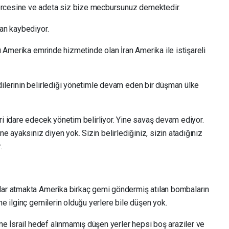
ercesine ve adeta siz bize mecbursunuz demektedir.
kan kaybediyor.
kü Amerika emrinde hizmetinde olan İran Amerika ile istişareli
dilerinin belirlediği yönetimle devam eden bir düşman ülke
ri idare edecek yönetim belirliyor. Yine savaş devam ediyor.
ne ayaksınız diyen yok. Sizin belirlediğiniz, sizin atadığınız
.
alar atmakta Amerika birkaç gemi göndermiş atılan bombaların
ne ilginç gemilerin olduğu yerlere bile düşen yok.
ane İsrail hedef alınmamış düşen yerler hepsi boş araziler ve