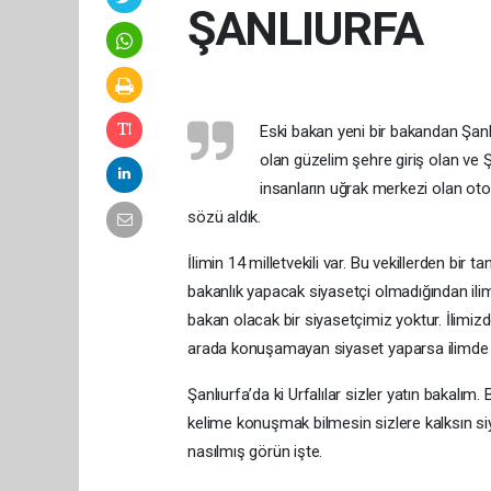
ŞANLIURFA
Eski bakan yeni bir bakandan Şanl
olan güzelim şehre giriş olan ve Ş
insanların uğrak merkezi olan otoga
sözü aldık.
İlimin 14 milletvekili var. Bu vekillerden bir 
bakanlık yapacak siyasetçi olmadığından il
bakan olacak bir siyasetçimiz yoktur. İlimiz
arada konuşamayan siyaset yaparsa ilimde b
Şanlıurfa’da ki Urfalılar sizler yatın bakalım. 
kelime konuşmak bilmesin sizlere kalksın siya
nasılmış görün işte.