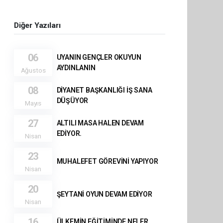
Diğer Yazıları
06
UYANIN GENÇLER OKUYUN
AYDINLANIN
Ağustos
08
DİYANET BAŞKANLIĞI İŞ SANA
DÜŞÜYOR
Mayıs
27
ALTILI MASA HALEN DEVAM
EDİYOR.
Nisan
23
MUHALEFET GÖREVİNİ YAPIYOR
Nisan
20
ŞEYTANİ OYUN DEVAM EDİYOR
Nisan
16
ÜLKEMİN EĞİTİMİNDE NELER