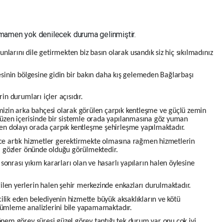
tamamen yok denilecek duruma gelinmiştir.
runlarını dile getirmekten biz basın olarak usandık siz hiç sıkılmadınız
yesinin bölgesine gidin bir bakın daha kış gelemeden Bağlarbaşı
in durumları içler açısıdır.
zin arka bahçesi olarak görülen çarpık kentleşme ve güçlü zemin
üzen içerisinde bir sistemle orada yapılanmasına göz yuman
n dolayı orada çarpık kentleşme şehirleşme yapılmaktadır.
ince artık hizmetler gerektirmekte olmasına rağmen hizmetlerin
ği gözler önünde olduğu görülmektedir.
onrası yıkım kararları olan ve hasarlı yapıların halen öylesine
len yerlerin halen şehir merkezinde enkazları durulmaktadır.
ilik eden belediyenin hizmette büyük aksaklıkların ve kötü
özümleme analizlerini bile yapamamaktadır.
önem görev süresi güzel görev taptığı tek durum var onu çok iyi