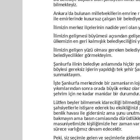
bilmekteyiz.
Ankara’da bulunan milletvekillerin emrine r
ile emirlerinde kusursuz çalışan bir beledi
İlimizin merkez ilçelerinin nadide yeri olan 
İlimizin gelişmesi büyümesi açısından geliş
ülkemizin en geri kalmışlık belediyeciliğin
İlimizin gelişen yüzü olması gereken beledi
belediyecilikler görmekteyim.
Şanlıurfa ilinin belediye anlamında hiçbir ş
böylesi gereksiz işlerin yapıldığı tek şehir Şa
sunmaktayım.
İşte Şanlıurfa merkezinde bir zamanların loj
yıkımlarından sonra orada büyük enkaz olar
şehrim için ne kadar manidar bir durumdur
Lütfen beyler bilmemek idareciliği bilmediğin
şahsiyetlerle istişare ederek bu eksikliğin
benlik havası ile gidersiniz ama şunu unutm
bakmayın ama basın camiasında dürüstlükleri
masuniyetimizle kişiliğimizle her zaman va
sürece varlığımız devam edecektir.
Peki, siz seçimle gelen ve seçimlerle gidenler