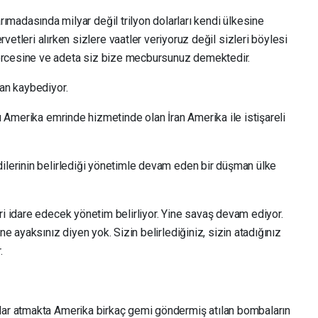
rımadasında milyar değil trilyon dolarları kendi ülkesine
etleri alırken sizlere vaatler veriyoruz değil sizleri böylesi
ercesine ve adeta siz bize mecbursunuz demektedir.
kan kaybediyor.
kü Amerika emrinde hizmetinde olan İran Amerika ile istişareli
dilerinin belirlediği yönetimle devam eden bir düşman ülke
ri idare edecek yönetim belirliyor. Yine savaş devam ediyor.
ne ayaksınız diyen yok. Sizin belirlediğiniz, sizin atadığınız
.
alar atmakta Amerika birkaç gemi göndermiş atılan bombaların