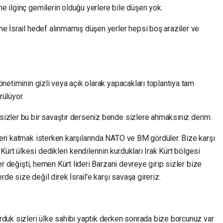
ne ilginç gemilerin olduğu yerlere bile düşen yok.
ane İsrail hedef alınmamış düşen yerler hepsi boş araziler ve
yönetiminin gizli veya açık olarak yapacakları toplantıya tam
ülüyor.
 sizler bu bir savaştır derseniz bende sizlere ahmaksınız derim.
zleri katmak isterken karşılarında NATO ve BM gördüler. Bize karşı
ürt ülkesi dedikleri kendilerinin kurdukları Irak Kürt bölgesi
şler değişti, hemen Kürt lideri Barzani devreye girip sizler bize
de size değil direk İsrail'e karşı savaşa gireriz.
kurduk sizleri ülke sahibi yaptık derken sonrada bize borcunuz var