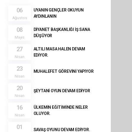
06
UYANIN GENÇLER OKUYUN
AYDINLANIN
Ağustos
08
DİYANET BAŞKANLIĞI İŞ SANA
DÜŞÜYOR
Mayıs
27
ALTILI MASA HALEN DEVAM
EDİYOR.
Nisan
23
MUHALEFET GÖREVİNİ YAPIYOR
Nisan
20
ŞEYTANİ OYUN DEVAM EDİYOR
Nisan
16
ÜLKEMİN EĞİTİMİNDE NELER
OLUYOR.
Nisan
01
SAVAŞ OYUNU DEVAM EDİYOR.