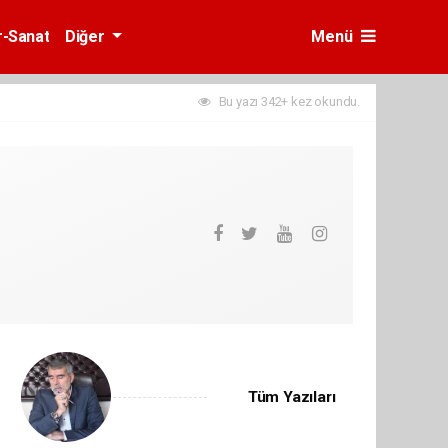
r-Sanat
Diğer
Menü
Bu yazı 342+ kez okundu.
Tüm Yazıları