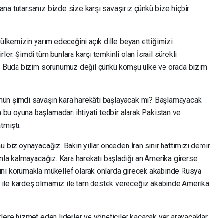
na tutarsanız bizde size karşı savaşırız çünkü bize hiçbir
 ülkemizin yarım edeceğini açık dille beyan ettiğimizi
er. Şimdi tüm bunlara karşı temkinli olan İsrail sürekli
or. Buda bizim sorunumuz değil çünkü komşu ülke ve orada bizim
nün şimdi savaşın kara harekâtı başlayacak mı? Başlamayacak
u oyuna başlamadan ihtiyati tedbir alarak Pakistan ve
tmıştı.
u biz oynayacağız. Bakın yıllar önceden İran sınır hattımızı demir
unla kalmayacağız. Kara harekatı başladığı an Amerika girerse
ını korumakla mükellef olarak onlarda girecek akabinde Rusya
 ile kardeş olmamız ile tam destek vereceğiz akabinde Amerika
lere hizmet eden liderler ve yöneticiler kaçacak yer arayacaklar.