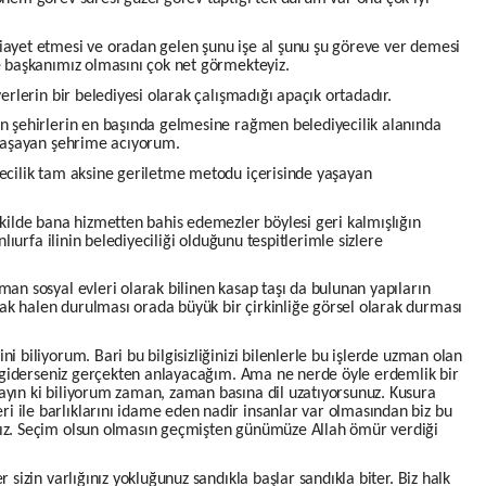
iayet etmesi ve oradan gelen şunu işe al şunu şu göreve ver demesi
ye başkanımız olmasını çok net görmekteyiz.
yerlerin bir belediyesi olarak çalışmadığı apaçık ortadadır.
en şehirlerin en başında gelmesine rağmen belediyecilik alanında
i yaşayan şehrime acıyorum.
yecilik tam aksine geriletme metodu içerisinde yaşayan
ekilde bana hizmetten bahis edemezler böylesi geri kalmışlığın
nlıurfa ilinin belediyeciliği olduğunu tespitlerimle sizlere
man sosyal evleri olarak bilinen kasap taşı da bulunan yapıların
ak halen durulması orada büyük bir çirkinliğe görsel olarak durması
.
i biliyorum. Bari bu bilgisizliğinizi bilenlerle bu işlerde uzman olan
izi giderseniz gerçekten anlayacağım. Ama ne nerde öyle erdemlik bir
ayın ki biliyorum zaman, zaman basına dil uzatıyorsunuz. Kusura
 ile barlıklarını idame eden nadir insanlar var olmasından biz bu
rız. Seçim olsun olmasın geçmişten günümüze Allah ömür verdiği
 sizin varlığınız yokluğunuz sandıkla başlar sandıkla biter. Biz halk