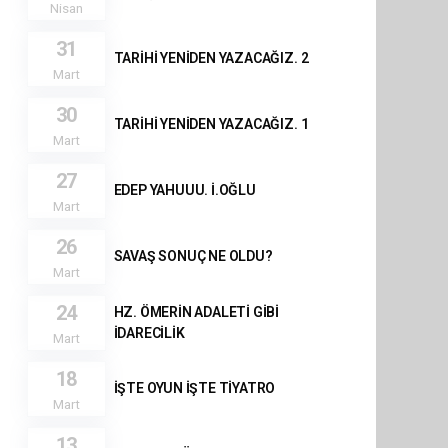
Nisan
31
TARİHİ YENİDEN YAZACAĞIZ. 2
Mart
30
TARİHİ YENİDEN YAZACAĞIZ. 1
Mart
27
EDEP YAHUUU. İ.OĞLU
Mart
26
SAVAŞ SONUÇ NE OLDU?
Mart
24
HZ. ÖMERİN ADALETİ GİBİ
İDARECİLİK
Mart
18
İŞTE OYUN İŞTE TİYATRO
Mart
13