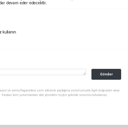
adar devam eder edecektir.
z kullanın.
Gönder
uyor ve yeniurfagazetesi.com sitesine yaptığınız yorumunuzla ilgili doğrudan veya
. Yazılan tüm yorumlardan site yönetimi hiçbir şekilde sorumlu tutulamaz.