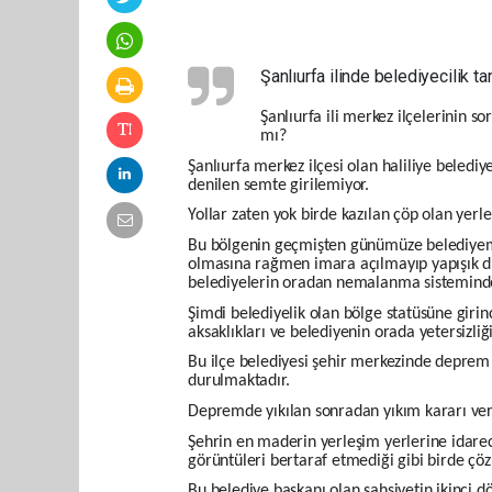
Şanlıurfa ilinde belediyecilik 
Şanlıurfa ili merkez ilçelerinin so
mı?
Şanlıurfa merkez ilçesi olan haliliye beledi
denilen semte girilemiyor.
Yollar zaten yok birde kazılan çöp olan yerler
Bu bölgenin geçmişten günümüze belediyemi
olmasına rağmen imara açılmayıp yapışık d
belediyelerin oradan nemalanma sisteminde
Şimdi belediyelik olan bölge statüsüne gir
aksaklıkları ve belediyenin orada yetersizli
Bu ilçe belediyesi şehir merkezinde deprem s
durulmaktadır.
Depremde yıkılan sonradan yıkım kararı veri
Şehrin en maderin yerleşim yerlerine idarec
görüntüleri bertaraf etmediği gibi birde ç
Bu belediye başkanı olan şahsiyetin ikinci d