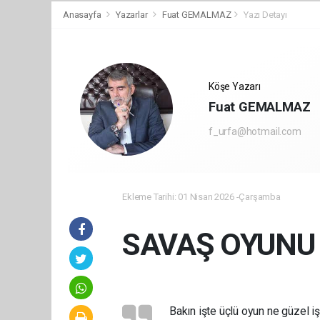
Anasayfa
Yazarlar
Fuat GEMALMAZ
Yazı Detayı
Köşe Yazarı
Fuat GEMALMAZ
f_urfa@hotmail.com
Ekleme Tarihi: 01 Nisan 2026 -Çarşamba
SAVAŞ OYUNU
Bakın işte üçlü oyun ne güzel işl