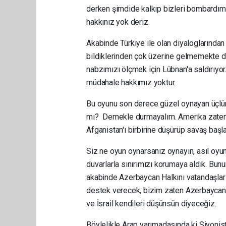
derken şimdide kalkıp bizleri bombardıma
hakkınız yok deriz.
Akabinde Türkiye ile olan diyaloglarından
bildiklerinden çok üzerine gelmemekte dirl
nabzımızı ölçmek için Lübnan'a saldırıy
müdahale hakkımız yoktur.
Bu oyunu son derece güzel oynayan üçlü
mı? Demekle durmayalım. Amerika zaten b
Afganistan'ı birbirine düşürüp savaş başla
Siz ne oyun oynarsanız oynayın, asıl oyun
duvarlarla sınırımızı korumaya aldık. Bun
akabinde Azerbaycan Halkını vatandaşlar
destek verecek, bizim zaten Azerbaycan
ve İsrail kendileri düşünsün diyeceğiz.
Böylelikle Arap yarımadasında ki Siyonist