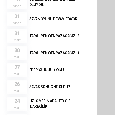
OLUYOR.
Nisan
01
SAVAŞ OYUNU DEVAM EDİYOR.
Nisan
31
TARİHİ YENİDEN YAZACAĞIZ. 2
Mart
30
TARİHİ YENİDEN YAZACAĞIZ. 1
Mart
27
EDEP YAHUUU. İ.OĞLU
Mart
26
SAVAŞ SONUÇ NE OLDU?
Mart
24
HZ. ÖMERİN ADALETİ GİBİ
İDARECİLİK
Mart