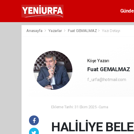
Günd
Anasayfa
Yazarlar
Fuat GEMALMAZ
Yazı Detayı
Köşe Yazarı
Fuat GEMALMAZ
f_urfa@hotmail.com
Ekleme Tarihi: 31 Ekim 2025 -Cuma
HALİLİYE BEL