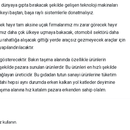
 dünyaya gıpta bırakacak şekilde gelişen teknoloji makinaları
keyi baştan, başa raylı sistemlerle donatmalıyız.
ek hayır tam aksine uçak firmalarımız mı zarar görecek hayır
amız daha çok ülkeye uçmaya bakacak, otomobil sektörü daha
rahatlığa alışacak gittiği yerde araçsız gezmeyecek araçlar için
apılandırılacaktır.
gösterecektir. Bakın taşıma alanında özellikle ürünlerin
şekilde pazara sunulan ürünlerdir. Bu ürünleri en hızlı şekilde
layan üreticidir. Bu gıdadan tutun sanayi ürünlerine tüketim
r dahi hepsi aynı durumda erken kalkan yol katleder deyimine
 taşıma alanına hız katalım pazara erkenden sahip olalım.
z kullanın.