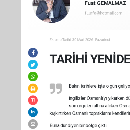
Fuat GEMALMAZ
f_urfa@hotmail.com
Ekleme Tarihi: 30 Mart 2026 -Pazartesi
TARİHİ YENİD
Bakın tarihlere işte o gün geliyo
İngilizler Osmanlı’yı yıkarken d
sömürgeleri altına alırken Osma
kışkırtırken Osmanlı topraklarını kendileri
Buna dur diyen bir bölge çıktı.