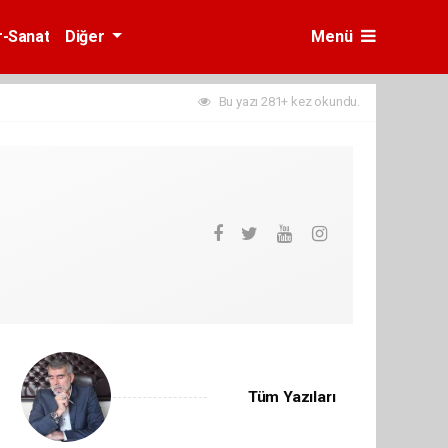
r-Sanat
Diğer
Menü
Bu yazı 281+ kez okundu.
Tüm Yazıları