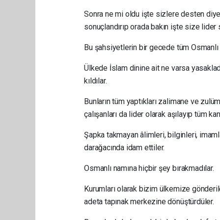
Sonra ne mi oldu işte sizlere desten di
sonuçlandırıp orada bakın işte size lider s
Bu şahsiyetlerin bir gecede tüm Osmanlı hal
Ülkede İslam dinine ait ne varsa yasaklad
kıldılar.
Bunların tüm yaptıkları zalimane ve zulü
çalışanları da lider olarak aşılayıp tüm ka
Şapka takmayan âlimleri, bilginleri, imamla
darağacında idam ettiler.
Osmanlı namına hiçbir şey bırakmadılar.
Kurumları olarak bizim ülkemize gönderile
adeta tapınak merkezine dönüştürdüler.