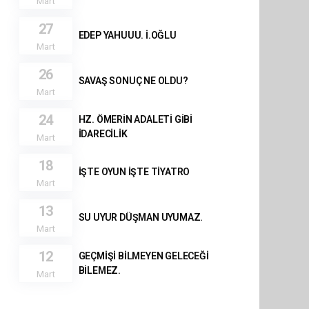
Mart
27
EDEP YAHUUU. İ.OĞLU
Mart
26
SAVAŞ SONUÇ NE OLDU?
Mart
24
HZ. ÖMERİN ADALETİ GİBİ
İDARECİLİK
Mart
18
İŞTE OYUN İŞTE TİYATRO
Mart
13
SU UYUR DÜŞMAN UYUMAZ.
Mart
12
GEÇMİŞİ BİLMEYEN GELECEĞİ
BİLEMEZ.
Mart