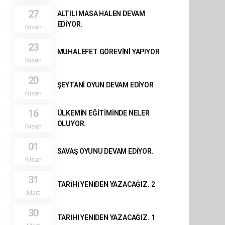
27
ALTILI MASA HALEN DEVAM
EDİYOR.
Nisan
23
MUHALEFET GÖREVİNİ YAPIYOR
Nisan
20
ŞEYTANİ OYUN DEVAM EDİYOR
Nisan
16
ÜLKEMİN EĞİTİMİNDE NELER
OLUYOR.
Nisan
01
SAVAŞ OYUNU DEVAM EDİYOR.
Nisan
31
TARİHİ YENİDEN YAZACAĞIZ. 2
Mart
30
TARİHİ YENİDEN YAZACAĞIZ. 1