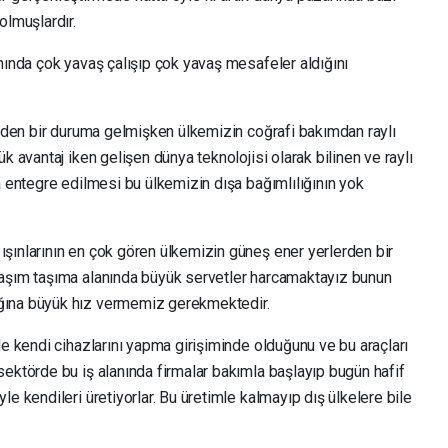
olmuşlardır.
nında çok yavaş çalışıp çok yavaş mesafeler aldığını
 eden bir duruma gelmişken ülkemizin coğrafi bakımdan raylı
k avantaj iken gelişen dünya teknolojisi olarak bilinen ve raylı
a entegre edilmesi bu ülkemizin dışa bağımlılığının yok
şınlarının en çok gören ülkemizin güneş ener yerlerden bir
laşım taşıma alanında büyük servetler harcamaktayız bunun
ğına büyük hız vermemiz gerekmektedir.
de kendi cihazlarını yapma girişiminde olduğunu ve bu araçları
ektörde bu iş alanında firmalar bakımla başlayıp bugün hafif
e kendileri üretiyorlar. Bu üretimle kalmayıp dış ülkelere bile