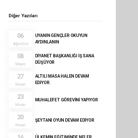
Diğer Yazıları
06
UYANIN GENÇLER OKUYUN
AYDINLANIN
Ağustos
08
DİYANET BAŞKANLIĞI İŞ SANA
DÜŞÜYOR
Mayıs
27
ALTILI MASA HALEN DEVAM
EDİYOR.
Nisan
23
MUHALEFET GÖREVİNİ YAPIYOR
Nisan
20
ŞEYTANİ OYUN DEVAM EDİYOR
Nisan
16
ÜLKEMİN EĞİTİMİNDE NELER