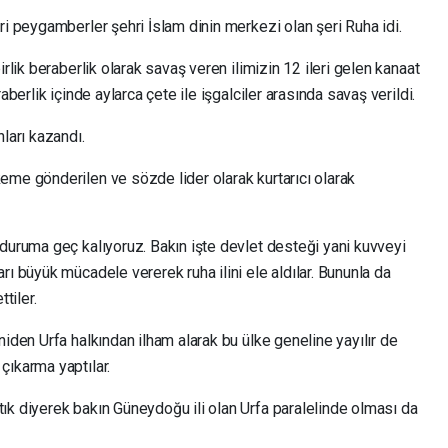
ri peygamberler şehri İslam dinin merkezi olan şeri Ruha idi.
irlik beraberlik olarak savaş veren ilimizin 12 ileri gelen kanaat
aberlik içinde aylarca çete ile işgalciler arasında savaş verildi.
ları kazandı.
eme gönderilen ve sözde lider olarak kurtarıcı olarak
 duruma geç kalıyoruz. Bakın işte devlet desteği yani kuvveyi
rı büyük mücadele vererek ruha ilini ele aldılar. Bununla da
tiler.
niden Urfa halkından ilham alarak bu ülke geneline yayılır de
çıkarma yaptılar.
ık diyerek bakın Güneydoğu ili olan Urfa paralelinde olması da