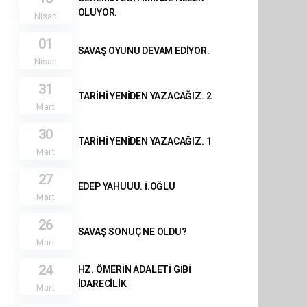
OLUYOR.
Nisan
01
SAVAŞ OYUNU DEVAM EDİYOR.
Nisan
31
TARİHİ YENİDEN YAZACAĞIZ. 2
Mart
30
TARİHİ YENİDEN YAZACAĞIZ. 1
Mart
27
EDEP YAHUUU. İ.OĞLU
Mart
26
SAVAŞ SONUÇ NE OLDU?
Mart
24
HZ. ÖMERİN ADALETİ GİBİ
İDARECİLİK
Mart