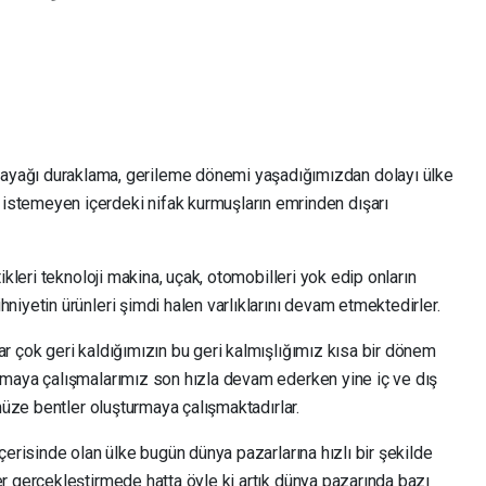
bayağı duraklama, gerileme dönemi yaşadığımızdan dolayı ülke
 istemeyen içerdeki nifak kurmuşların emrinden dışarı
ikleri teknoloji makina, uçak, otomobilleri yok edip onların
iyetin ürünleri şimdi halen varlıklarını devam etmektedirler.
r çok geri kaldığımızın bu geri kalmışlığımız kısa bir dönem
lmaya çalışmalarımız son hızla devam ederken yine iç ve dış
müze bentler oluşturmaya çalışmaktadırlar.
çerisinde olan ülke bugün dünya pazarlarına hızlı bir şekilde
r gerçekleştirmede hatta öyle ki artık dünya pazarında bazı