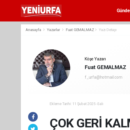
Günd
Anasayfa
Yazarlar
Fuat GEMALMAZ
Yazı Detayı
Köşe Yazarı
Fuat GEMALMAZ
f_urfa@hotmail.com
Ekleme Tarihi: 11 Şubat 2025 -Salı
ÇOK GERİ KAL