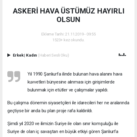
ASKERİ HAVA ÜSTÜMÜZ HAYIRLI
OLSUN
Ekleme Tarihi: 21.11.2019 - 09:55
1523+ kez okundu.
Erkek
|
Kadın
(Haberi Sesli Oku)
Yıl 1990 Şanlıurfa ilinde bulunan hava alanını hava
kuvvetleri bünyesine alınması için girişimlerde
bulunmak için etütler ve çalışmalar yapıldı.
Bu çalışma dönemin siyasetçileri ile idarecileri her ne aralarında
geçtiyse bir anda bu plan proje rafa kaldırıldı.
Şimdi yıl 2020 ve ilimizin Suriye ile olan sınır komşuluğu ile
Suriye de olan iç savaştan en büyük etkiyi gören Şanlıurfa