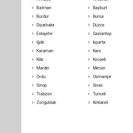
Batman
Bayburt
Burdur
Bursa
Diyarbakır
Düzce
Eskişehir
Gaziantep
Iğdır
Isparta
Karaman
Kars
Kilis
Kocaeli
Mardin
Mersin
Ordu
Osmaniye
Sinop
Sivas
Trabzon
Tunceli
Zonguldak
Kırklareli