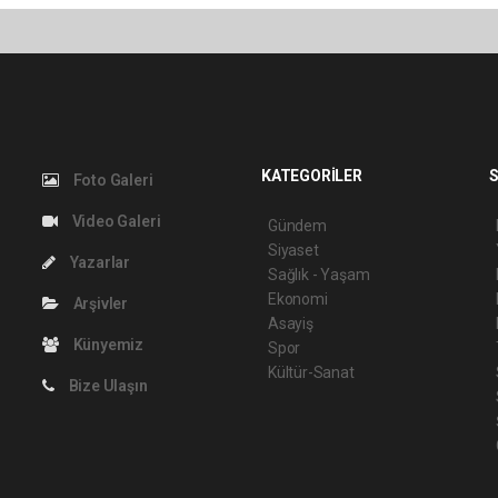
KATEGORİLER
S
Foto Galeri
Video Galeri
Gündem
Siyaset
Yazarlar
Sağlık - Yaşam
Ekonomi
Arşivler
Asayiş
Künyemiz
Spor
Kültür-Sanat
Bize Ulaşın