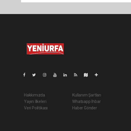
Pro-0.042
Hakkımızda
Kullanım Şartları
Yayın İlkeleri
Whatsapp İhbar
Veri Politikası
Haber Gönder