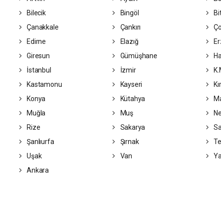
Bilecik
Bingöl
Bit
Çanakkale
Çankırı
Ç
Edirne
Elazığ
Er
Giresun
Gümüşhane
Ha
İstanbul
İzmir
K.
Kastamonu
Kayseri
Kı
Konya
Kütahya
Ma
Muğla
Muş
Ne
Rize
Sakarya
S
Şanlıurfa
Şırnak
Te
Uşak
Van
Ya
Ankara