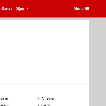
r-Sanat
Diğer
Menü
saray
Amasya
lıkesir
Bartın