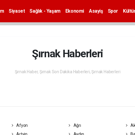
em
Siyaset
Sağlık - Yaşam
Ekonomi
Asayiş
Spor
Kültü
Şırnak Haberleri
Şırnak Haber, Şırnak Son Dakika Haberleri, Şırnak Haberleri
Afyon
Ağrı
Ak
Artvin
Aydın
Ba