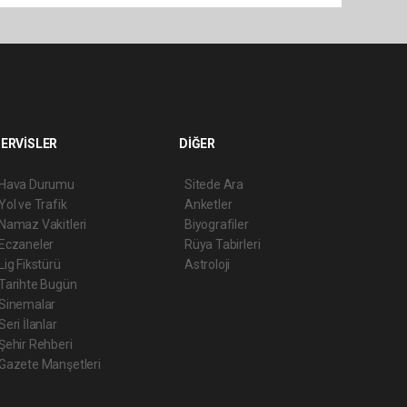
ERVİSLER
DİĞER
Hava Durumu
Sitede Ara
Yol ve Trafik
Anketler
Namaz Vakitleri
Biyografiler
Eczaneler
Rüya Tabirleri
Lig Fikstürü
Astroloji
Tarihte Bugün
Sinemalar
Seri İlanlar
Şehir Rehberi
Gazete Manşetleri