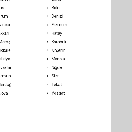
lis
Bolu
orum
Denizli
zincan
Erzurum
kkari
Hatay
Maraş
Karabük
rıkkale
Kırşehir
latya
Manisa
vşehir
Niğde
amsun
Siirt
kirdağ
Tokat
lova
Yozgat