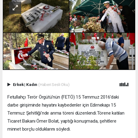
Erkek
|
Kadın
(Haberi Sesli Oku)
Fetullahçı Terör Örgütü’nün (FETÖ) 15 Temmuz 2016’daki
darbe girişiminde hayatını kaybedenler için Edirnekapı 15
Temmuz Şehitliği'nde anma töreni düzenlendi.Törene katılan
Ticaret Bakanı Ömer Bolat, yaptığı konuşmada, şehitlere
minnet borçlu olduklarını söyledi.