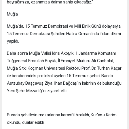
bayrağımıza, ezanımıza daima sahip çıkacağız."
Muğla
Muğla'da, 15 Temmuz Demokrasi ve Milli Birlik Günü dolayısıyla
15 Temmuz Demokrasi Şehitleri Hatıra Ormanı'nda fidan dikimi
yapıldı.
Daha sonra Muğla Valisi İdris Akbıyık, İl Jandarma Komutanı
Tuğgeneral Emrullah Büyük, İl Emniyet Müdürü Ali Canbolat,
Muğla Sıtkı Koçman Üniversitesi Rektörü Prof. Dr. Turhan Kaçar
ile beraberindeki protokol üyeleri 15 Temmuz şehidi Bando
Astsubay Başçavuş Ziya İlhan Dağdaş'ın kabrinin de bulunduğu
Yeni Şehir Mezarlığı'nı ziyaret etti.
Burada şehitlerin mezarlarına karanfil bırakıldı, Kur'an-ı Kerim
okundu, dualar edildi.