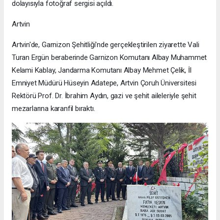
dolayısıyla fotoğraf sergisi açıldı.
Artvin
Artvin'de, Garnizon Şehitliği'nde gerçekleştirilen ziyarette Vali
Turan Ergün beraberinde Garnizon Komutanı Albay Muhammet
Kelami Kablay, Jandarma Komutanı Albay Mehmet Çelik, İl
Emniyet Müdürü Hüseyin Adatepe, Artvin Çoruh Üniversitesi
Rektörü Prof. Dr. İbrahim Aydın, gazi ve şehit aileleriyle şehit
mezarlarına karanfil bıraktı.