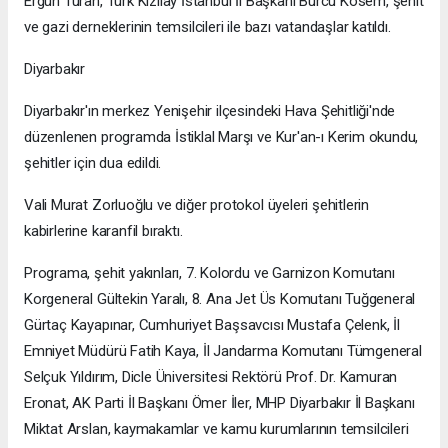
Ergün Turan, Türk Kızılay İstanbul İl Başkanı Burcu Kösem, şehit
ve gazi derneklerinin temsilcileri ile bazı vatandaşlar katıldı.
Diyarbakır
Diyarbakır'ın merkez Yenişehir ilçesindeki Hava Şehitliği'nde
düzenlenen programda İstiklal Marşı ve Kur'an-ı Kerim okundu,
şehitler için dua edildi.
Vali Murat Zorluoğlu ve diğer protokol üyeleri şehitlerin
kabirlerine karanfil bıraktı.
Programa, şehit yakınları, 7. Kolordu ve Garnizon Komutanı
Korgeneral Gültekin Yaralı, 8. Ana Jet Üs Komutanı Tuğgeneral
Gürtaç Kayapınar, Cumhuriyet Başsavcısı Mustafa Çelenk, İl
Emniyet Müdürü Fatih Kaya, İl Jandarma Komutanı Tümgeneral
Selçuk Yıldırım, Dicle Üniversitesi Rektörü Prof. Dr. Kamuran
Eronat, AK Parti İl Başkanı Ömer İler, MHP Diyarbakır İl Başkanı
Miktat Arslan, kaymakamlar ve kamu kurumlarının temsilcileri