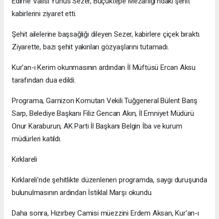
Edirne Valisi Yunus Sezer, Buçuktepe Mezarlığı'ndaki şehit
kabirlerini ziyaret etti.
Şehit ailelerine başsağlığı dileyen Sezer, kabirlere çiçek bıraktı.
Ziyarette, bazı şehit yakınları gözyaşlarını tutamadı.
Kur'an-ı Kerim okunmasının ardından İl Müftüsü Ercan Aksu
tarafından dua edildi.
Programa, Garnizon Komutan Vekili Tuğgeneral Bülent Barış
Sarp, Belediye Başkanı Filiz Gencan Akın, İl Emniyet Müdürü
Onur Karaburun, AK Parti İl Başkanı Belgin İba ve kurum
müdürleri katıldı.
Kırklareli
Kırklareli'nde şehitlikte düzenlenen programda, saygı duruşunda
bulunulmasının ardından İstiklal Marşı okundu.
Daha sonra, Hızırbey Camisi müezzini Erdem Aksan, Kur'an-ı