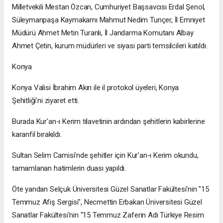
Milletvekili Mestan Özcan, Cumhuriyet Başsavcısı Erdal Şenol,
Süleymanpaşa Kaymakamı Mahmut Nedim Tunçer, İl Emniyet
Müdürü Ahmet Metin Turanlı, İl Jandarma Komutanı Albay
Ahmet Çetin, kurum müdürleri ve siyasi parti temsilcileri katıldı.
Konya
Konya Valisi İbrahim Akın ile il protokol üyeleri, Konya
Şehitliği'ni ziyaret etti.
Burada Kur'an-ı Kerim tilavetinin ardından şehitlerin kabirlerine
karanfil bırakıldı.
Sultan Selim Camisi'nde şehitler için Kur'an-ı Kerim okundu,
tamamlanan hatimlerin duası yapıldı.
Öte yandan Selçuk Üniversitesi Güzel Sanatlar Fakültesi'nin "15
Temmuz Afiş Sergisi", Necmettin Erbakan Üniversitesi Güzel
Sanatlar Fakültesi'nin "15 Temmuz Zaferin Adı Türkiye Resim