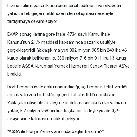
hizmeti alımı, pazarlık usulünün tercih edilmesi ve rekabetin
yalnızca tek geçerli teklif üzerinden oluşması nedeniyle
tartışılmaya devam ediyor.
EKAP sonuç ilanına göre ihale, 4734 sayılı Kamu İhale
Kanunu’nun 21/b maddesi kapsamında pazarlık usulüyle
gerçekleştirildi. Yaklaşık maliyeti 382 milyon 985 bin 249 lira 46
kuruş olarak belirlenen iş, 380 milyon 716 bin 911 lira 13 kuruş
bedelle AŞSA Kurumsal Yemek Hizmetleri Sanayi Ticaret AŞ’ye
bırakıldı.
Dört firmanın ihale dokümanı indirdiği, üç firmanın teklif verdiği
ancak yalnızca bir teklifin geçerli kabul edildiği görülüyor.
Yaklaşık maliyet ile sözleşme bedeli arasındaki farkın yalnızca
yaklaşık 2 milyon 268 bin lira, başka bir ifadeyle yüzde 0,59
seviyesinde kalması da dikkat çekiyor.
“AŞSA ile Florya Yemek arasında bağlantı var mı?”