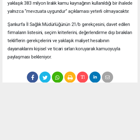
yaklaşık 383 milyon liralık kamu kaynağının kullanıldığı bir ihalede
yalnızca “mevzuata uygundur” açıklaması yeterli olmayacaktır.
Şanlıurfa İl Sağlık Müdürlüğünün 21/b gerekçesini, davet edilen
firmaların listesini, seçim kriterlerini, değerlendirme dışı bırakılan
tekliflerin gerekçelerini ve yaklaşık maliyet hesabının
dayanaklarını kişisel ve ticari sırları koruyarak kamuoyuyla
paylaşması bekleniyor.
Anadolu Ajansı (AA), İhlas Haber Ajansı (İHA), Demirören
Haber Ajansı (DHA) ve diğer ajanslar tarafından eklenen tüm
haberler, sitemizin editörlerinin müdahalesi olmadan ajans
kanallarından çekilmektedir. Bu haberlerde yer alan hukuki
muhataplar haberi geçen ajanslar olup sitemizin hiç bir
editörü sorumlu tutulamaz...