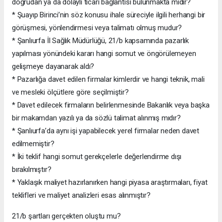
doğrudan ya da dolaylı ticari bağlantısı bulunmakta mıdır?
* Şuayıp Birinci’nin söz konusu ihale süreciyle ilgili herhangi bir
görüşmesi, yönlendirmesi veya talimatı olmuş mudur?
* Şanlıurfa İl Sağlık Müdürlüğü, 21/b kapsamında pazarlık
yapılması yönündeki kararı hangi somut ve öngörülemeyen
gelişmeye dayanarak aldı?
* Pazarlığa davet edilen firmalar kimlerdir ve hangi teknik, mali
ve mesleki ölçütlere göre seçilmiştir?
* Davet edilecek firmaların belirlenmesinde Bakanlık veya başka
bir makamdan yazılı ya da sözlü talimat alınmış mıdır?
* Şanlıurfa’da aynı işi yapabilecek yerel firmalar neden davet
edilmemiştir?
* İki teklif hangi somut gerekçelerle değerlendirme dışı
bırakılmıştır?
* Yaklaşık maliyet hazırlanırken hangi piyasa araştırmaları, fiyat
teklifleri ve maliyet analizleri esas alınmıştır?
21/b şartları gerçekten oluştu mu?