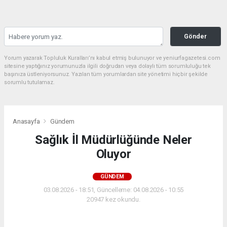
Gönder
Yorum yazarak Topluluk Kuralları’nı kabul etmiş bulunuyor ve yeniurfagazetesi.com
sitesine yaptığınız yorumunuzla ilgili doğrudan veya dolaylı tüm sorumluluğu tek
başınıza üstleniyorsunuz. Yazılan tüm yorumlardan site yönetimi hiçbir şekilde
sorumlu tutulamaz.
Anasayfa
Gündem
Sağlık İl Müdürlüğünde Neler
Oluyor
GÜNDEM
03.08.2026 - 18:51, Güncelleme: 04.08.2026 - 10:55
20947 kez okundu.