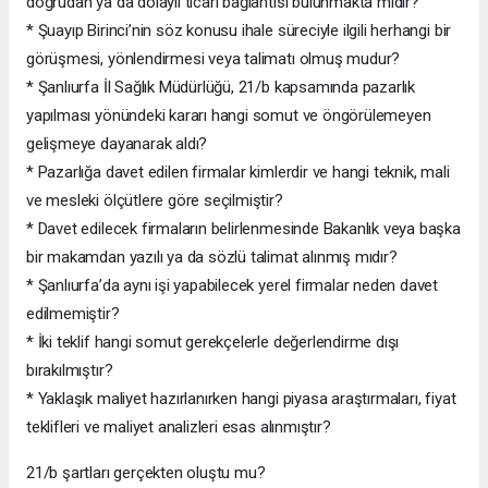
doğrudan ya da dolaylı ticari bağlantısı bulunmakta mıdır?
* Şuayıp Birinci’nin söz konusu ihale süreciyle ilgili herhangi bir
görüşmesi, yönlendirmesi veya talimatı olmuş mudur?
* Şanlıurfa İl Sağlık Müdürlüğü, 21/b kapsamında pazarlık
yapılması yönündeki kararı hangi somut ve öngörülemeyen
gelişmeye dayanarak aldı?
* Pazarlığa davet edilen firmalar kimlerdir ve hangi teknik, mali
ve mesleki ölçütlere göre seçilmiştir?
* Davet edilecek firmaların belirlenmesinde Bakanlık veya başka
bir makamdan yazılı ya da sözlü talimat alınmış mıdır?
* Şanlıurfa’da aynı işi yapabilecek yerel firmalar neden davet
edilmemiştir?
* İki teklif hangi somut gerekçelerle değerlendirme dışı
bırakılmıştır?
* Yaklaşık maliyet hazırlanırken hangi piyasa araştırmaları, fiyat
teklifleri ve maliyet analizleri esas alınmıştır?
21/b şartları gerçekten oluştu mu?