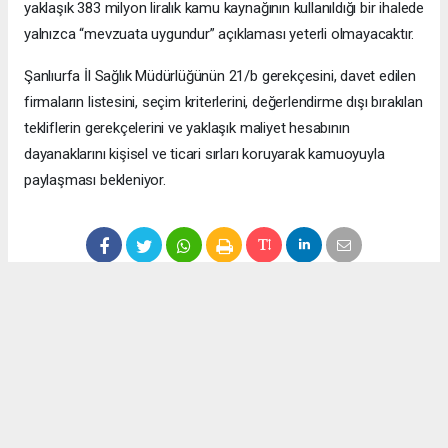
yaklaşık 383 milyon liralık kamu kaynağının kullanıldığı bir ihalede
yalnızca “mevzuata uygundur” açıklaması yeterli olmayacaktır.
Şanlıurfa İl Sağlık Müdürlüğünün 21/b gerekçesini, davet edilen
firmaların listesini, seçim kriterlerini, değerlendirme dışı bırakılan
tekliflerin gerekçelerini ve yaklaşık maliyet hesabının
dayanaklarını kişisel ve ticari sırları koruyarak kamuoyuyla
paylaşması bekleniyor.
Anadolu Ajansı (AA), İhlas Haber Ajansı (İHA), Demirören
Haber Ajansı (DHA) ve diğer ajanslar tarafından eklenen tüm
haberler, sitemizin editörlerinin müdahalesi olmadan ajans
kanallarından çekilmektedir. Bu haberlerde yer alan hukuki
muhataplar haberi geçen ajanslar olup sitemizin hiç bir
editörü sorumlu tutulamaz...