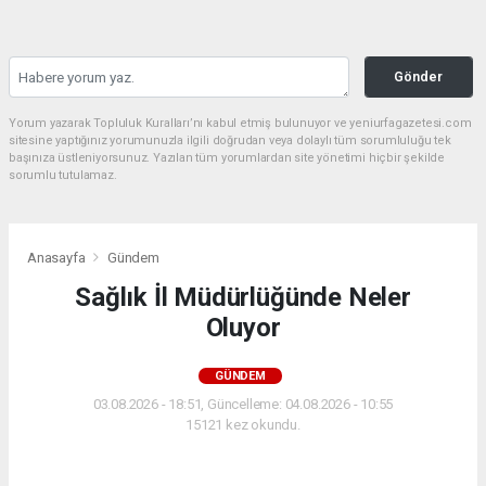
Gönder
Yorum yazarak Topluluk Kuralları’nı kabul etmiş bulunuyor ve yeniurfagazetesi.com
sitesine yaptığınız yorumunuzla ilgili doğrudan veya dolaylı tüm sorumluluğu tek
başınıza üstleniyorsunuz. Yazılan tüm yorumlardan site yönetimi hiçbir şekilde
sorumlu tutulamaz.
Anasayfa
Gündem
Sağlık İl Müdürlüğünde Neler
Oluyor
GÜNDEM
03.08.2026 - 18:51, Güncelleme: 04.08.2026 - 10:55
15121 kez okundu.