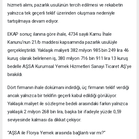
hizmeti alımı, pazarlık usulünün tercih edilmesi ve rekabetin
yalnızca tek geçerli teklif üzerinden oluşması nedeniyle
tartışılmaya devam ediyor.
EKAP sonuç ilanına göre ihale, 4734 sayılı Kamu İhale
Kanunu’nun 21/b maddesi kapsamında pazarlık usulüyle
gerçekleştirildi. Yaklaşık maliyeti 382 milyon 985 bin 249 lira 46
kuruş olarak belirlenen iş, 380 milyon 716 bin 911 lira 13 kuruş
bedelle AŞSA Kurumsal Yemek Hizmetleri Sanayi Ticaret AŞ’ye
bırakıldı.
Dört firmanın ihale dokümanı indirdiği, üç firmanın teklif verdiği
ancak yalnızca bir teklifin geçerli kabul edildiği görülüyor.
Yaklaşık maliyet ile sözleşme bedeli arasındaki farkın yalnızca
yaklaşık 2 milyon 268 bin lira, başka bir ifadeyle yüzde 0,59
seviyesinde kalması da dikkat çekiyor.
“AŞSA ile Florya Yemek arasında bağlantı var mı?”