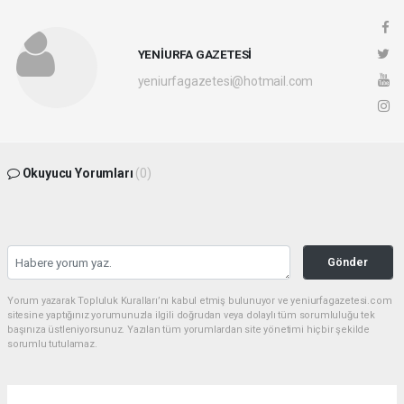
YENİURFA GAZETESİ
yeniurfagazetesi@hotmail.com
Okuyucu Yorumları
(0)
Gönder
Yorum yazarak Topluluk Kuralları’nı kabul etmiş bulunuyor ve yeniurfagazetesi.com
sitesine yaptığınız yorumunuzla ilgili doğrudan veya dolaylı tüm sorumluluğu tek
başınıza üstleniyorsunuz. Yazılan tüm yorumlardan site yönetimi hiçbir şekilde
sorumlu tutulamaz.