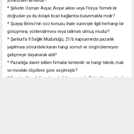
yöneticileri kimlerdir?
* Şirketin Osman Avşar, Avşar ailesi veya Florya Yemek ile
doğrudan ya da dolaylı ticari bağlantısı bulunmakta mıdır?
* Şuayıp Birinci’nin söz konusu ihale süreciyle ilgili herhangi bir
görüşmesi, yönlendirmesi veya talimatı olmuş mudur?
* Şanlıurfa İl Sağlık Müdürlüğü, 21/b kapsamında pazarlık
yapılması yönündeki kararı hangi somut ve öngörülemeyen
gelişmeye dayanarak aldı?
* Pazarlığa davet edilen firmalar kimlerdir ve hangi teknik, mali
ve mesleki ölçütlere göre seçilmiştir?
* Davet edilecek firmaların belirlenmesinde Bakanlık veya başka
bir makamdan yazılı ya da sözlü talimat alınmış mıdır?
* Şanlıurfa’da aynı işi yapabilecek yerel firmalar neden davet
edilmemiştir?
* İki teklif hangi somut gerekçelerle değerlendirme dışı
bırakılmıştır?
* Yaklaşık maliyet hazırlanırken hangi piyasa araştırmaları, fiyat
teklifleri ve maliyet analizleri esas alınmıştır?