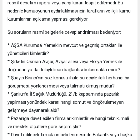
resmî denetim raporu veya yargı kararı tespit edilemedi. Bu
nedenle kamuoyunun aydınlatılması için tarafların ve ilgili kamu
kurumlarının açıklama yapması gerekiyor.
Şu soruların resmî belgelerle cevaplandırılması bekleniyor:
* AŞSA Kurumsal Yemek’in mevcut ve geçmiş ortakları ile
yöneticileri kimlerdir?
* Şirketin Osman Avşar, Avşar ailesi veya Florya Yemek ile
doğrudan ya da dolaylı ticari bağlantısı bulunmakta mıdır?
* Şuayıp Birinci’nin söz konusu ihale süreciyle ilgili herhangi bir
görüşmesi, yönlendirmesi veya talimatı olmuş mudur?
* Şanlıurfa İl Sağlık Müdürlüğü, 21/b kapsamında pazarlık
yapılması yönündeki kararı hangi somut ve öngörülemeyen
gelişmeye dayanarak aldı?
* Pazarlığa davet edilen firmalar kimlerdir ve hangi teknik, mali
ve mesleki ölçütlere göre seçilmiştir?
* Davet edilecek firmaların belirlenmesinde Bakanlık veya başka