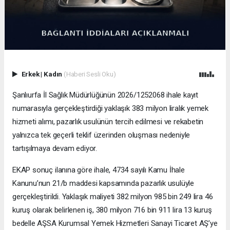
Erkek
|
Kadın
(Haberi Sesli Oku)
Şanlıurfa İl Sağlık Müdürlüğünün 2026/1252068 ihale kayıt
numarasıyla gerçekleştirdiği yaklaşık 383 milyon liralık yemek
hizmeti alımı, pazarlık usulünün tercih edilmesi ve rekabetin
yalnızca tek geçerli teklif üzerinden oluşması nedeniyle
tartışılmaya devam ediyor.
EKAP sonuç ilanına göre ihale, 4734 sayılı Kamu İhale
Kanunu’nun 21/b maddesi kapsamında pazarlık usulüyle
gerçekleştirildi. Yaklaşık maliyeti 382 milyon 985 bin 249 lira 46
kuruş olarak belirlenen iş, 380 milyon 716 bin 911 lira 13 kuruş
bedelle AŞSA Kurumsal Yemek Hizmetleri Sanayi Ticaret AŞ’ye