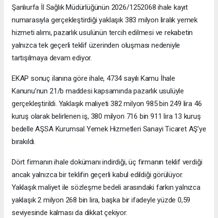
Şanlıurfa İl Sağlık Müdürlüğünün 2026/1252068 ihale kayıt
numarasıyla gerçekleştirdiği yaklaşık 383 milyon liralık yemek
hizmeti alımı, pazarlık usulünün tercih edilmesi ve rekabetin
yalnızca tek geçerli teklif üzerinden oluşması nedeniyle
tartışılmaya devam ediyor.
EKAP sonuç ilanına göre ihale, 4734 sayılı Kamu İhale
Kanunu’nun 21/b maddesi kapsamında pazarlık usulüyle
gerçekleştirildi. Yaklaşık maliyeti 382 milyon 985 bin 249 lira 46
kuruş olarak belirlenen iş, 380 milyon 716 bin 911 lira 13 kuruş
bedelle AŞSA Kurumsal Yemek Hizmetleri Sanayi Ticaret AŞ’ye
bırakıldı.
Dört firmanın ihale dokümanı indirdiği, üç firmanın teklif verdiği
ancak yalnızca bir teklifin geçerli kabul edildiği görülüyor.
Yaklaşık maliyet ile sözleşme bedeli arasındaki farkın yalnızca
yaklaşık 2 milyon 268 bin lira, başka bir ifadeyle yüzde 0,59
seviyesinde kalması da dikkat çekiyor.