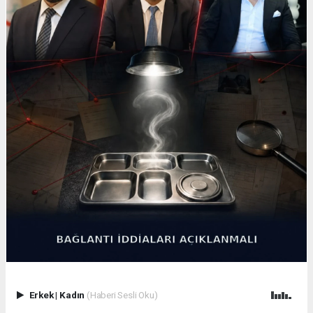
Erkek
|
Kadın
(Haberi Sesli Oku)