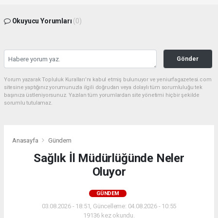
Okuyucu Yorumları
(0)
Gönder
Yorum yazarak Topluluk Kuralları’nı kabul etmiş bulunuyor ve yeniurfagazetesi.com
sitesine yaptığınız yorumunuzla ilgili doğrudan veya dolaylı tüm sorumluluğu tek
başınıza üstleniyorsunuz. Yazılan tüm yorumlardan site yönetimi hiçbir şekilde
sorumlu tutulamaz.
Anasayfa
Gündem
Sağlık İl Müdürlüğünde Neler
Oluyor
GÜNDEM
03.08.2026 - 18:51, Güncelleme: 04.08.2026 - 10:55
19136 kez okundu.