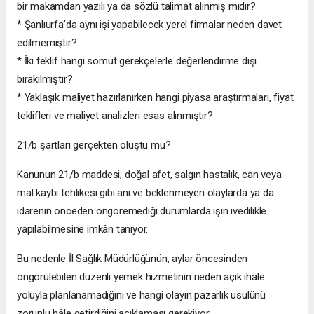
bir makamdan yazılı ya da sözlü talimat alınmış mıdır?
* Şanlıurfa’da aynı işi yapabilecek yerel firmalar neden davet
edilmemiştir?
* İki teklif hangi somut gerekçelerle değerlendirme dışı
bırakılmıştır?
* Yaklaşık maliyet hazırlanırken hangi piyasa araştırmaları, fiyat
teklifleri ve maliyet analizleri esas alınmıştır?
21/b şartları gerçekten oluştu mu?
Kanunun 21/b maddesi; doğal afet, salgın hastalık, can veya
mal kaybı tehlikesi gibi ani ve beklenmeyen olaylarda ya da
idarenin önceden öngöremediği durumlarda işin ivedilikle
yapılabilmesine imkân tanıyor.
Bu nedenle İl Sağlık Müdürlüğünün, aylar öncesinden
öngörülebilen düzenli yemek hizmetinin neden açık ihale
yoluyla planlanamadığını ve hangi olayın pazarlık usulünü
zorunlu hâle getirdiğini açıklaması gerekiyor.