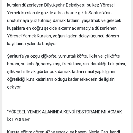
kursları düzenleyen Büyükşehir Belediyesi, bu kez Yöresel
Yemek kursları ile gözde adres haline geldi. Şanlıurfa’nın
unutulmaya yüz tutmuş damak tatlarını yaşatmak ve gelecek
kuşaklara en doğru şekilde aktarmak amacıyla düzenlenen
Yöresel Yemek Kursları, yoğun ilgiden dolayı üçüncü dönem
kayıtlarına yakında başlıyor.
Şanlıurfa’ya özgü çiğköfte, yumurtalı köfte, lıklıkı ve içli köfte,
boranı, su kabağı, bamya aşı, frenk tava, sini daraklığı, firik pilavı,
şıllık ve hırtlevik gibi bir çok damak tadının nasıl yapıldığının
öğretildiği kurs kadınların olduğu kadar erkeklerin de ilgisini
çekiyor.
“YÖRESEL YEMEK ALANINDA KENDİ RESTORANDIMI AÇMAK
İSTİYORUM”
Kursta eğitim gören 42 yaşındaki ev hanımı Necla Can, kendi