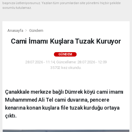
başınıza üstleniyorsunuz. Yazılan tüm yorumlardan site yönetimi hiçbir şekilde
sorumlu tutulamaz.
Anasayfa
Gündem
Cami İmamı Kuşlara Tuzak Kuruyor
GÜNDEM
28.07.2026 - 11:14, Güncelleme: 28.07.2026 - 12:09
35702 kez okundu.
Çanakkale merkeze bağlı Dümrek köyü cami imamı
Muhammmed Ali Tel cami duvarına, pencere
kenarına konan kuşlara file tuzak kurduğu ortaya
çıktı.