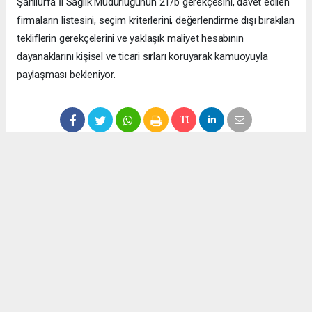
Şanlıurfa İl Sağlık Müdürlüğünün 21/b gerekçesini, davet edilen
firmaların listesini, seçim kriterlerini, değerlendirme dışı bırakılan
tekliflerin gerekçelerini ve yaklaşık maliyet hesabının
dayanaklarını kişisel ve ticari sırları koruyarak kamuoyuyla
paylaşması bekleniyor.
Anadolu Ajansı (AA), İhlas Haber Ajansı (İHA), Demirören
Haber Ajansı (DHA) ve diğer ajanslar tarafından eklenen tüm
haberler, sitemizin editörlerinin müdahalesi olmadan ajans
kanallarından çekilmektedir. Bu haberlerde yer alan hukuki
muhataplar haberi geçen ajanslar olup sitemizin hiç bir
editörü sorumlu tutulamaz...