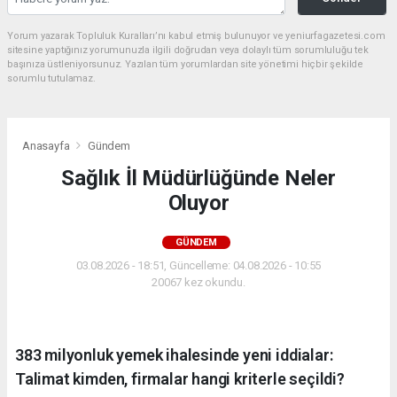
Yorum yazarak Topluluk Kuralları’nı kabul etmiş bulunuyor ve yeniurfagazetesi.com
sitesine yaptığınız yorumunuzla ilgili doğrudan veya dolaylı tüm sorumluluğu tek
başınıza üstleniyorsunuz. Yazılan tüm yorumlardan site yönetimi hiçbir şekilde
sorumlu tutulamaz.
Anasayfa
Gündem
Sağlık İl Müdürlüğünde Neler
Oluyor
GÜNDEM
03.08.2026 - 18:51, Güncelleme: 04.08.2026 - 10:55
20067 kez okundu.
383 milyonluk yemek ihalesinde yeni iddialar:
Talimat kimden, firmalar hangi kriterle seçildi?