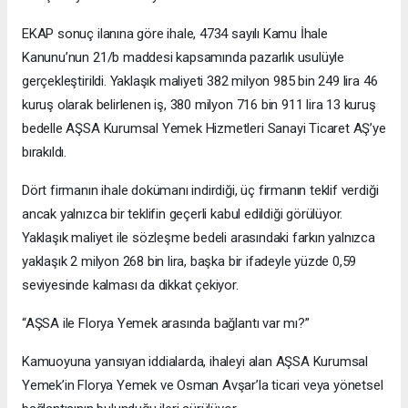
EKAP sonuç ilanına göre ihale, 4734 sayılı Kamu İhale
Kanunu’nun 21/b maddesi kapsamında pazarlık usulüyle
gerçekleştirildi. Yaklaşık maliyeti 382 milyon 985 bin 249 lira 46
kuruş olarak belirlenen iş, 380 milyon 716 bin 911 lira 13 kuruş
bedelle AŞSA Kurumsal Yemek Hizmetleri Sanayi Ticaret AŞ’ye
bırakıldı.
Dört firmanın ihale dokümanı indirdiği, üç firmanın teklif verdiği
ancak yalnızca bir teklifin geçerli kabul edildiği görülüyor.
Yaklaşık maliyet ile sözleşme bedeli arasındaki farkın yalnızca
yaklaşık 2 milyon 268 bin lira, başka bir ifadeyle yüzde 0,59
seviyesinde kalması da dikkat çekiyor.
“AŞSA ile Florya Yemek arasında bağlantı var mı?”
Kamuoyuna yansıyan iddialarda, ihaleyi alan AŞSA Kurumsal
Yemek’in Florya Yemek ve Osman Avşar’la ticari veya yönetsel