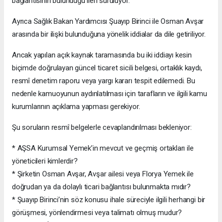
bağlantısının bulunduğu ileri sürülüyor.
Ayrıca Sağlık Bakan Yardımcısı Şuayıp Birinci ile Osman Avşar
arasında bir ilişki bulunduğuna yönelik iddialar da dile getiriliyor.
Ancak yapılan açık kaynak taramasında bu iki iddiayı kesin
biçimde doğrulayan güncel ticaret sicili belgesi, ortaklık kaydı,
resmî denetim raporu veya yargı kararı tespit edilemedi. Bu
nedenle kamuoyunun aydınlatılması için tarafların ve ilgili kamu
kurumlarının açıklama yapması gerekiyor.
Şu soruların resmî belgelerle cevaplandırılması bekleniyor:
* AŞSA Kurumsal Yemek’in mevcut ve geçmiş ortakları ile
yöneticileri kimlerdir?
* Şirketin Osman Avşar, Avşar ailesi veya Florya Yemek ile
doğrudan ya da dolaylı ticari bağlantısı bulunmakta mıdır?
* Şuayıp Birinci’nin söz konusu ihale süreciyle ilgili herhangi bir
görüşmesi, yönlendirmesi veya talimatı olmuş mudur?