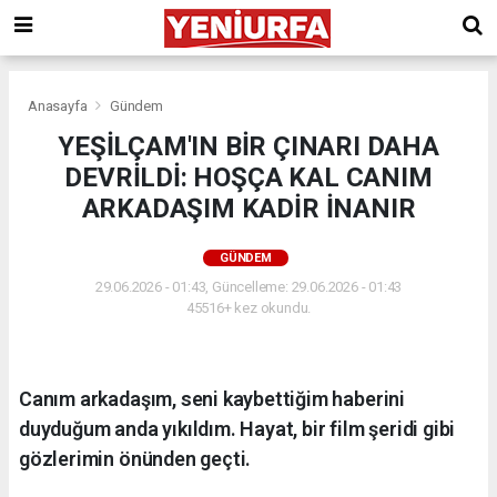
Anasayfa
Gündem
YEŞİLÇAM'IN BİR ÇINARI DAHA
DEVRİLDİ: HOŞÇA KAL CANIM
ARKADAŞIM KADİR İNANIR
GÜNDEM
29.06.2026 - 01:43, Güncelleme: 29.06.2026 - 01:43
45516+ kez okundu.
Canım arkadaşım, seni kaybettiğim haberini
duyduğum anda yıkıldım. Hayat, bir film şeridi gibi
gözlerimin önünden geçti.