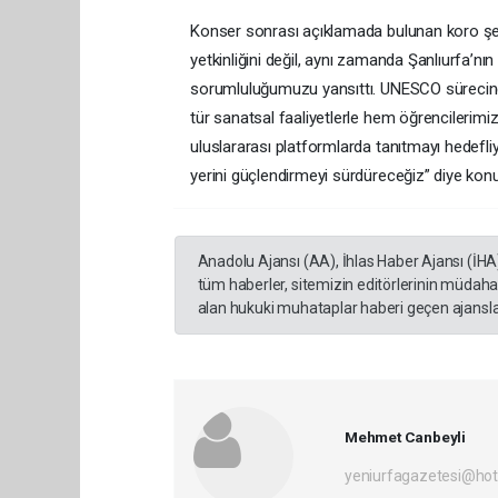
Konser sonrası açıklamada bulunan koro şefi
yetkinliğini değil, aynı zamanda Şanlıurfa’n
sorumluluğumuzu yansıttı. UNESCO sürecinde
tür sanatsal faaliyetlerle hem öğrencilerimi
uluslararası platformlarda tanıtmayı hedefli
yerini güçlendirmeyi sürdüreceğiz” diye kon
Anadolu Ajansı (AA), İhlas Haber Ajansı (İHA
tüm haberler, sitemizin editörlerinin müdaha
alan hukuki muhataplar haberi geçen ajanslar
Mehmet Canbeyli
yeniurfagazetesi@ho