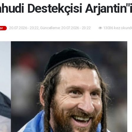
hudi Destekçisi Arjantin"i
20.07.2026 - 23:22, Güncelleme: 20.07.2026 - 23:22
13036 kez okund
or