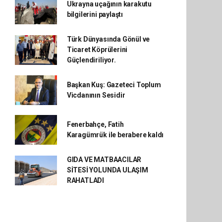
Ukrayna uçağının karakutu
bilgilerini paylaştı
Türk Dünyasında Gönül ve
Ticaret Köprülerini
Güçlendiriliyor.
Başkan Kuş: Gazeteci Toplum
Vicdanının Sesidir
Fenerbahçe, Fatih
Karagümrük ile berabere kaldı
GIDA VE MATBAACILAR
SİTESİ YOLUNDA ULAŞIM
RAHATLADI