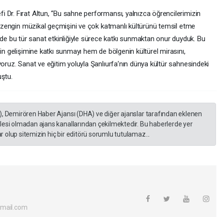
 Dr. Fırat Altun, “Bu sahne performansı, yalnızca öğrencilerimizin
ın zengin müzikal geçmişini ve çok katmanlı kültürünü temsil etme
 bu tür sanat etkinliğiyle sürece katkı sunmaktan onur duyduk. Bu
zin gelişimine katkı sunmayı hem de bölgenin kültürel mirasını,
yoruz. Sanat ve eğitim yoluyla Şanlıurfa’nın dünya kültür sahnesindeki
uştu.
), Demirören Haber Ajansı (DHA) ve diğer ajanslar tarafından eklenen
lesi olmadan ajans kanallarından çekilmektedir. Bu haberlerde yer
 olup sitemizin hiç bir editörü sorumlu tutulamaz...
tmail.com