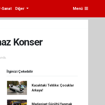
r-Sanat
Diğer
Menü
az Konser
undu.
İlginizi Çekebilir
Kucaktaki Tehlike: Çocuklar
Arkaya!
Medeniyet Gürültü Yapmak