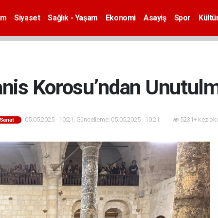
em
Siyaset
Sağlık - Yaşam
Ekonomi
Asayiş
Spor
Kültü
nis Korosu’ndan Unutulm
05.05.2025 - 10:21, Güncelleme: 05.05.2025 - 10:21
5231+ kez ok
-Sanat