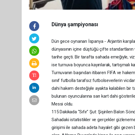
Dünya şampiyonası
Dün gece oynanan İspanya - Arjantin karşıl
dünyasının içine düştüğü çifte standartların 
tarihe geçti. Bir tarafta sahada emeğiyle, vi
ise turnuva boyunca kayırılarak, tartışmalı kar
Turnuvanın başından itibaren FIFA ve hakem h
sınıf futbolla tarafsız futbolseverlerin vicd
dahi hakem desteğiyle ayakta kalabilen bir ta
bulunan oyuncularına sarı kart dahi gösteril
Messi oldu.
115 Dakikada "Sıfır" Şut: Şişirilen Balon Sön
Sahadaki istatistikler ve gerçekler gizleneme
girişimi ile sahada adeta hayalet gibi gezen 