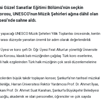
esi Güzel Sanatlar Eğitimi Bölümü’nün seçkin
orosu, UNESCO’nun Müzik Şehirleri ağına dâhil olan
isesi’nde sahne aldı.
iği yapacağı UNESCO Müzik Şehirleri Yıllık Toplantısı öncesinde, kentin
ararası düzeyde yansıtan önemli bir adım olarak değerlendirildi.
Üyesi ve koro şefi Dr. Öğr. Üyesi Fırat Altun’un yönettiği Üniversite
is Korosu; klasik batı müziğinden çağdaş Türk koro eserlerine,
sli halk ezgilerinden Türk halk müziğinin çok sesli düzenlemelerine
eyicilerden büyük takdir toplayan konser, Şanlıurfa’nın tarihsel müzikal
. Etkinliğe, Harran Üniversitesi Rektör Yardımcısı Prof. Dr. Ahmet İlyas,
anı Prof. Dr. Ahmet Suat Karahan, Şanlıurfa Büyükşehir Belediyesi
uoğlu, akademik ve idari personeller, öğrenciler ve çok sayıda