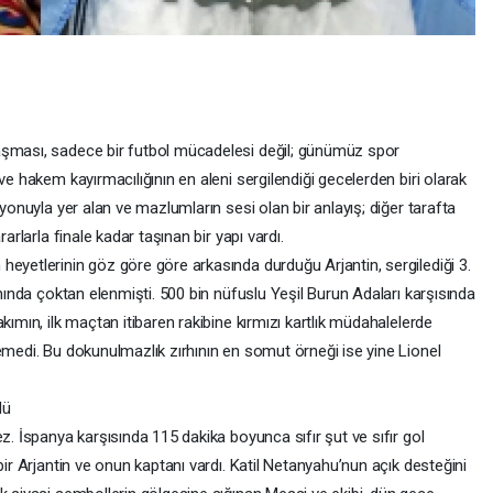
aşması, sadece bir futbol mücadelesi değil; günümüz spor
ve hakem kayırmacılığının en aleni sergilendiği gecelerden biri olarak
zyonuyla yer alan ve mazlumların sesi olan bir anlayış; diğer tarafta
arlarla finale kadar taşınan bir yapı vardı.
eyetlerinin göz göre göre arkasında durduğu Arjantin, sergilediği 3.
anında çoktan elenmişti. 500 bin nüfuslu Yeşil Burun Adaları karşısında
kımın, ilk maçtan itibaren rakibine kırmızı kartlık müdahalelerde
emedi. Bu dokunulmazlık zırhının en somut örneği ise yine Lionel
dü
z. İspanya karşısında 115 dakika boyunca sıfır şut ve sıfır gol
bir Arjantin ve onun kaptanı vardı. Katil Netanyahu’nun açık desteğini