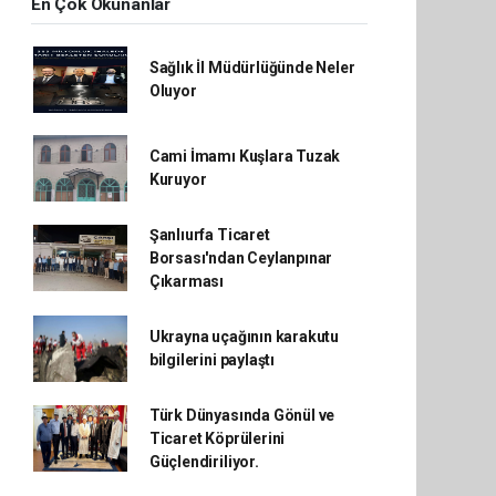
En Çok Okunanlar
Sağlık İl Müdürlüğünde Neler
Oluyor
Cami İmamı Kuşlara Tuzak
Kuruyor
Şanlıurfa Ticaret
Borsası'ndan Ceylanpınar
Çıkarması
Ukrayna uçağının karakutu
bilgilerini paylaştı
Türk Dünyasında Gönül ve
Ticaret Köprülerini
Güçlendiriliyor.