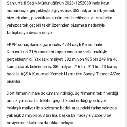
Şanlıurfa İl Sağlık Müdürlüğünün 2026/1252068 ihale kayıt
numarasıyla gerçekleştirdiği yaklaşık 383 milyon liralık yemek
hizmeti alımı, pazarlık usulünün tercih edilmesi ve rekabetin
yalnızca tek geçerli teklif üzerinden oluşması nedeniyle
tartışılmaya devam ediyor.
EKAP sonuç ilanına göre ihale, 4734 sayılı Kamu İhale
Kanunu’nun 21/b maddesi kapsamında pazarlık usulüyle
gerçekleştirildi. Yaklaşık maliyeti 382 milyon 985 bin 249 lira 46
kuruş olarak belirlenen iş, 380 milyon 716 bin 911 lira 13 kuruş
bedelle AŞSA Kurumsal Yemek Hizmetleri Sanayi Ticaret AŞ’ye
bırakıldı.
Dört firmanın ihale dokümanı indirdiği, üç firmanın teklif verdiği
ancak yalnızca bir teklifin geçerli kabul edildiği görülüyor.
Yaklaşık maliyet ile sözleşme bedeli arasındaki farkın yalnızca
yaklaşık 2 milyon 268 bin lira, başka bir ifadeyle yüzde 0,59
seviyesinde kalması da dikkat çekiyor.