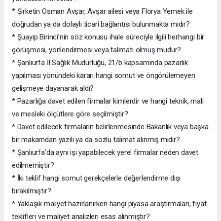
* Şirketin Osman Avşar, Avşar ailesi veya Florya Yemek ile
doğrudan ya da dolaylı ticari bağlantısı bulunmakta mıdır?
* Şuayıp Birinci’nin söz konusu ihale süreciyle ilgili herhangi bir
görüşmesi, yönlendirmesi veya talimatı olmuş mudur?
* Şanlıurfa İl Sağlık Müdürlüğü, 21/b kapsamında pazarlık
yapılması yönündeki kararı hangi somut ve öngörülemeyen
gelişmeye dayanarak aldı?
* Pazarlığa davet edilen firmalar kimlerdir ve hangi teknik, mali
ve mesleki ölçütlere göre seçilmiştir?
* Davet edilecek firmaların belirlenmesinde Bakanlık veya başka
bir makamdan yazılı ya da sözlü talimat alınmış mıdır?
* Şanlıurfa’da aynı işi yapabilecek yerel firmalar neden davet
edilmemiştir?
* İki teklif hangi somut gerekçelerle değerlendirme dışı
bırakılmıştır?
* Yaklaşık maliyet hazırlanırken hangi piyasa araştırmaları, fiyat
teklifleri ve maliyet analizleri esas alınmıştır?