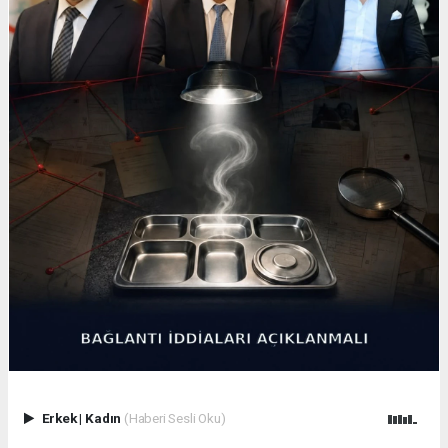
Erkek
|
Kadın
(Haberi Sesli Oku)