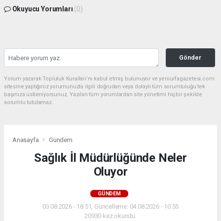
Okuyucu Yorumları
(0)
Gönder
Yorum yazarak Topluluk Kuralları’nı kabul etmiş bulunuyor ve yeniurfagazetesi.com
sitesine yaptığınız yorumunuzla ilgili doğrudan veya dolaylı tüm sorumluluğu tek
başınıza üstleniyorsunuz. Yazılan tüm yorumlardan site yönetimi hiçbir şekilde
sorumlu tutulamaz.
Anasayfa
Gündem
Sağlık İl Müdürlüğünde Neler
Oluyor
GÜNDEM
03.08.2026 - 18:51, Güncelleme: 04.08.2026 - 10:55
20930 kez okundu.