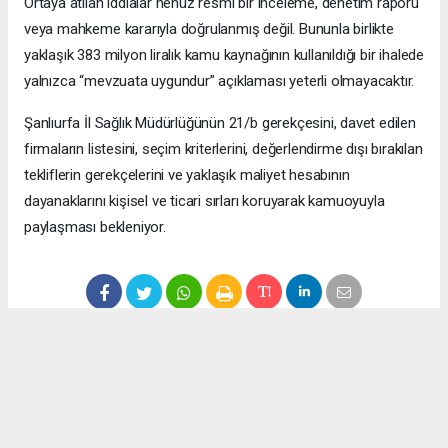
Ortaya atılan iddialar henüz resmî bir inceleme, denetim raporu
veya mahkeme kararıyla doğrulanmış değil. Bununla birlikte
yaklaşık 383 milyon liralık kamu kaynağının kullanıldığı bir ihalede
yalnızca “mevzuata uygundur” açıklaması yeterli olmayacaktır.
Şanlıurfa İl Sağlık Müdürlüğünün 21/b gerekçesini, davet edilen
firmaların listesini, seçim kriterlerini, değerlendirme dışı bırakılan
tekliflerin gerekçelerini ve yaklaşık maliyet hesabının
dayanaklarını kişisel ve ticari sırları koruyarak kamuoyuyla
paylaşması bekleniyor.
Anadolu Ajansı (AA), İhlas Haber Ajansı (İHA), Demirören
Haber Ajansı (DHA) ve diğer ajanslar tarafından eklenen tüm
haberler, sitemizin editörlerinin müdahalesi olmadan ajans
kanallarından çekilmektedir. Bu haberlerde yer alan hukuki