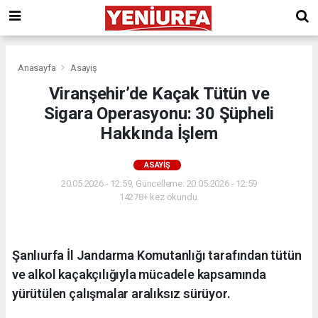
Anasayfa
Asayiş
Viranşehir’de Kaçak Tütün ve
Sigara Operasyonu: 30 Şüpheli
Hakkında İşlem
ASAYIŞ
20.05.2026 - 12:59, Güncelleme: 20.05.2026 - 12:59
14278+ kez okundu.
Şanlıurfa İl Jandarma Komutanlığı tarafından tütün
ve alkol kaçakçılığıyla mücadele kapsamında
yürütülen çalışmalar aralıksız sürüyor.