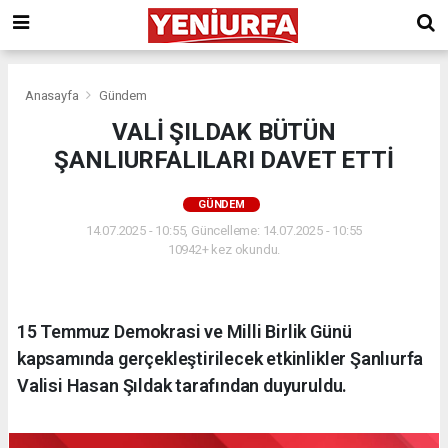
Anasayfa
Gündem
VALİ ŞILDAK BÜTÜN
ŞANLIURFALILARI DAVET ETTİ
GÜNDEM
14.07.2025 - 10:55, Güncelleme: 14.07.2025 - 10:55
10942+ kez okundu.
15 Temmuz Demokrasi ve Milli Birlik Günü
kapsamında gerçekleştirilecek etkinlikler Şanlıurfa
Valisi Hasan Şıldak tarafından duyuruldu.