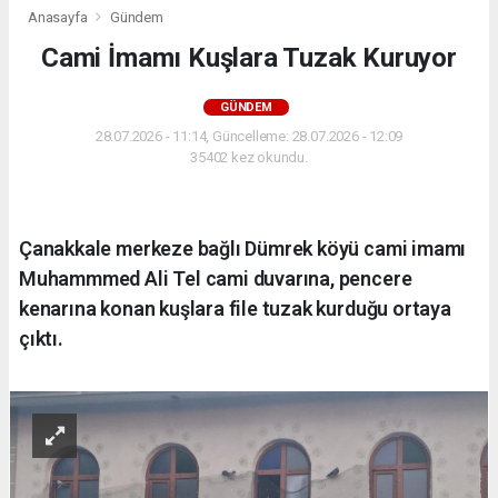
Anasayfa
Gündem
Cami İmamı Kuşlara Tuzak Kuruyor
GÜNDEM
28.07.2026 - 11:14, Güncelleme: 28.07.2026 - 12:09
35402 kez okundu.
Çanakkale merkeze bağlı Dümrek köyü cami imamı
Muhammmed Ali Tel cami duvarına, pencere
kenarına konan kuşlara file tuzak kurduğu ortaya
çıktı.