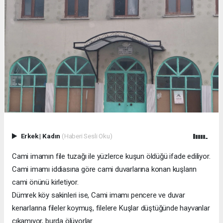
Erkek
|
Kadın
(Haberi Sesli Oku)
Cami imamın file tuzağı ile yüzlerce kuşun öldüğü ifade ediliyor.
Cami imamı iddiasına göre cami duvarlarına konan kuşların
cami önünü kirletiyor.
Dümrek köy sakinleri ise, Cami imamı pencere ve duvar
kenarlarına fileler koymuş, filelere Kuşlar düştüğünde hayvanlar
çıkamıyor, burda ölüyorlar.