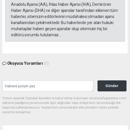
Anadolu Ajansı (AA), İhlas Haber Ajansı (İHA), Demirören
Haber Ajansı (DHA) ve diğer ajanslar tarafından eklenen tüm
haberler, sitemizin editörlerinin müdahalesi olmadan ajans
kanallarından çekilmektedir. Bu haberlerde yer alan hukuki
muhataplar haberi geçen ajanslar olup sitemizin hiç bir
editörü sorumlu tutulamaz...
Okuyucu Yorumları
(0)
Gönder
Yorum yazarak Topluluk Kuralları’nı kabul etmiş bulunuyor ve yeniurfagazetesi.com
sitesine yaptığınız yorumunuzla ilgili doğrudan veya dolaylı tüm sorumluluğu tek
başınıza üstleniyorsunuz. Yazılan tüm yorumlardan site yönetimi hiçbir şekilde
sorumlu tutulamaz.