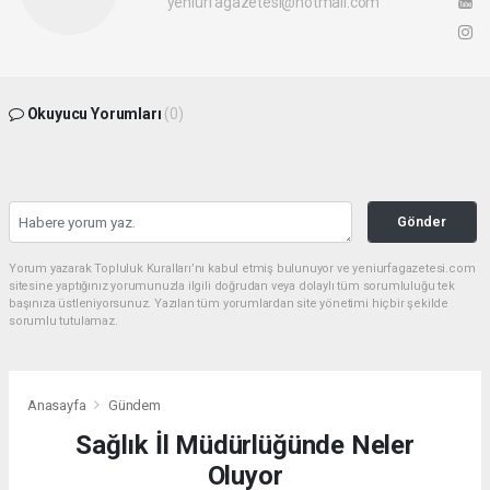
yeniurfagazetesi@hotmail.com
Okuyucu Yorumları
(0)
Gönder
Yorum yazarak Topluluk Kuralları’nı kabul etmiş bulunuyor ve yeniurfagazetesi.com
sitesine yaptığınız yorumunuzla ilgili doğrudan veya dolaylı tüm sorumluluğu tek
başınıza üstleniyorsunuz. Yazılan tüm yorumlardan site yönetimi hiçbir şekilde
sorumlu tutulamaz.
Anasayfa
Gündem
Sağlık İl Müdürlüğünde Neler
Oluyor