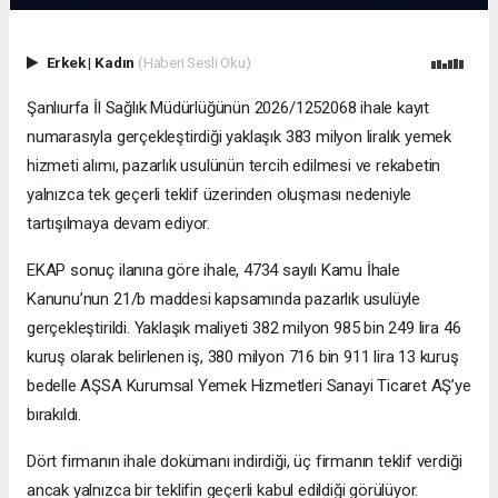
Erkek
|
Kadın
(Haberi Sesli Oku)
Şanlıurfa İl Sağlık Müdürlüğünün 2026/1252068 ihale kayıt
numarasıyla gerçekleştirdiği yaklaşık 383 milyon liralık yemek
hizmeti alımı, pazarlık usulünün tercih edilmesi ve rekabetin
yalnızca tek geçerli teklif üzerinden oluşması nedeniyle
tartışılmaya devam ediyor.
EKAP sonuç ilanına göre ihale, 4734 sayılı Kamu İhale
Kanunu’nun 21/b maddesi kapsamında pazarlık usulüyle
gerçekleştirildi. Yaklaşık maliyeti 382 milyon 985 bin 249 lira 46
kuruş olarak belirlenen iş, 380 milyon 716 bin 911 lira 13 kuruş
bedelle AŞSA Kurumsal Yemek Hizmetleri Sanayi Ticaret AŞ’ye
bırakıldı.
Dört firmanın ihale dokümanı indirdiği, üç firmanın teklif verdiği
ancak yalnızca bir teklifin geçerli kabul edildiği görülüyor.