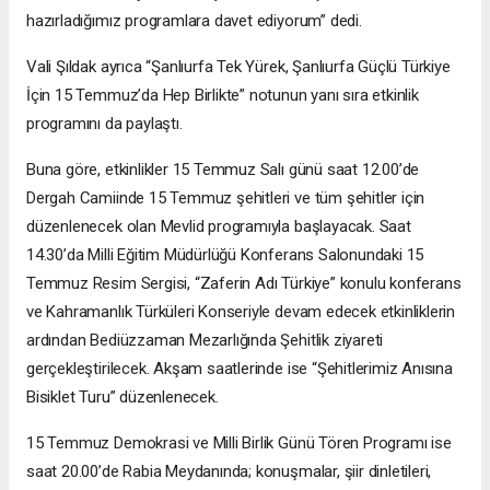
hazırladığımız programlara davet ediyorum” dedi.
Vali Şıldak ayrıca “Şanlıurfa Tek Yürek, Şanlıurfa Güçlü Türkiye
İçin 15 Temmuz’da Hep Birlikte” notunun yanı sıra etkinlik
programını da paylaştı.
Buna göre, etkinlikler 15 Temmuz Salı günü saat 12.00’de
Dergah Camiinde 15 Temmuz şehitleri ve tüm şehitler için
düzenlenecek olan Mevlid programıyla başlayacak. Saat
14.30’da Milli Eğitim Müdürlüğü Konferans Salonundaki 15
Temmuz Resim Sergisi, “Zaferin Adı Türkiye” konulu konferans
ve Kahramanlık Türküleri Konseriyle devam edecek etkinliklerin
ardından Bediüzzaman Mezarlığında Şehitlik ziyareti
gerçekleştirilecek. Akşam saatlerinde ise “Şehitlerimiz Anısına
Bisiklet Turu” düzenlenecek.
15 Temmuz Demokrasi ve Milli Birlik Günü Tören Programı ise
saat 20.00’de Rabia Meydanında; konuşmalar, şiir dinletileri,