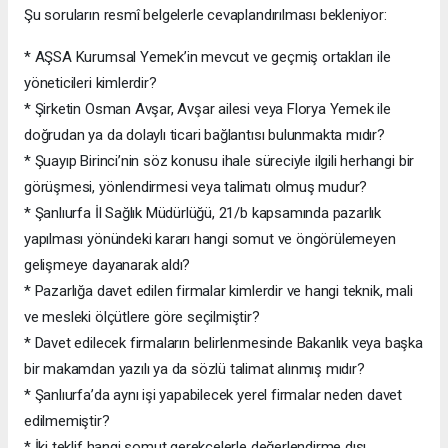
Şu soruların resmî belgelerle cevaplandırılması bekleniyor:
* AŞSA Kurumsal Yemek’in mevcut ve geçmiş ortakları ile
yöneticileri kimlerdir?
* Şirketin Osman Avşar, Avşar ailesi veya Florya Yemek ile
doğrudan ya da dolaylı ticari bağlantısı bulunmakta mıdır?
* Şuayıp Birinci’nin söz konusu ihale süreciyle ilgili herhangi bir
görüşmesi, yönlendirmesi veya talimatı olmuş mudur?
* Şanlıurfa İl Sağlık Müdürlüğü, 21/b kapsamında pazarlık
yapılması yönündeki kararı hangi somut ve öngörülemeyen
gelişmeye dayanarak aldı?
* Pazarlığa davet edilen firmalar kimlerdir ve hangi teknik, mali
ve mesleki ölçütlere göre seçilmiştir?
* Davet edilecek firmaların belirlenmesinde Bakanlık veya başka
bir makamdan yazılı ya da sözlü talimat alınmış mıdır?
* Şanlıurfa’da aynı işi yapabilecek yerel firmalar neden davet
edilmemiştir?
* İki teklif hangi somut gerekçelerle değerlendirme dışı