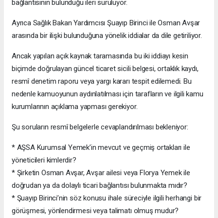
bağlantısının bulunduğu ileri sürülüyor.
Ayrıca Sağlık Bakan Yardımcısı Şuayıp Birinci ile Osman Avşar
arasında bir ilişki bulunduğuna yönelik iddialar da dile getiriliyor.
Ancak yapılan açık kaynak taramasında bu iki iddiayı kesin
biçimde doğrulayan güncel ticaret sicili belgesi, ortaklık kaydı,
resmî denetim raporu veya yargı kararı tespit edilemedi. Bu
nedenle kamuoyunun aydınlatılması için tarafların ve ilgili kamu
kurumlarının açıklama yapması gerekiyor.
Şu soruların resmî belgelerle cevaplandırılması bekleniyor:
* AŞSA Kurumsal Yemek’in mevcut ve geçmiş ortakları ile
yöneticileri kimlerdir?
* Şirketin Osman Avşar, Avşar ailesi veya Florya Yemek ile
doğrudan ya da dolaylı ticari bağlantısı bulunmakta mıdır?
* Şuayıp Birinci’nin söz konusu ihale süreciyle ilgili herhangi bir
görüşmesi, yönlendirmesi veya talimatı olmuş mudur?