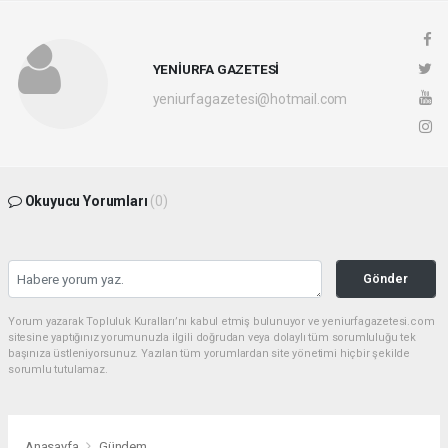
YENİURFA GAZETESİ
yeniurfagazetesi@hotmail.com
Okuyucu Yorumları
(0)
Gönder
Yorum yazarak Topluluk Kuralları’nı kabul etmiş bulunuyor ve yeniurfagazetesi.com
sitesine yaptığınız yorumunuzla ilgili doğrudan veya dolaylı tüm sorumluluğu tek
başınıza üstleniyorsunuz. Yazılan tüm yorumlardan site yönetimi hiçbir şekilde
sorumlu tutulamaz.
Anasayfa
Gündem