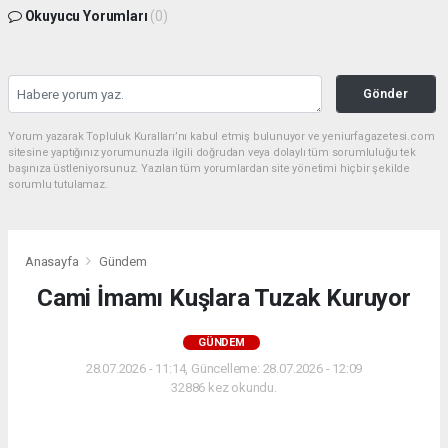
Okuyucu Yorumları
(0)
Gönder
Yorum yazarak Topluluk Kuralları’nı kabul etmiş bulunuyor ve yeniurfagazetesi.com
sitesine yaptığınız yorumunuzla ilgili doğrudan veya dolaylı tüm sorumluluğu tek
başınıza üstleniyorsunuz. Yazılan tüm yorumlardan site yönetimi hiçbir şekilde
sorumlu tutulamaz.
Anasayfa
Gündem
Cami İmamı Kuşlara Tuzak Kuruyor
GÜNDEM
28.07.2026 - 11:14, Güncelleme: 28.07.2026 - 12:09
32886 kez okundu.