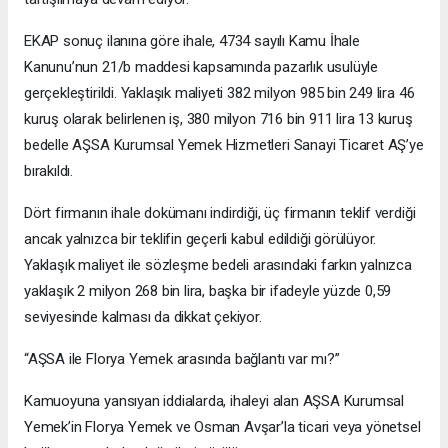
EKAP sonuç ilanına göre ihale, 4734 sayılı Kamu İhale
Kanunu’nun 21/b maddesi kapsamında pazarlık usulüyle
gerçekleştirildi. Yaklaşık maliyeti 382 milyon 985 bin 249 lira 46
kuruş olarak belirlenen iş, 380 milyon 716 bin 911 lira 13 kuruş
bedelle AŞSA Kurumsal Yemek Hizmetleri Sanayi Ticaret AŞ’ye
bırakıldı.
Dört firmanın ihale dokümanı indirdiği, üç firmanın teklif verdiği
ancak yalnızca bir teklifin geçerli kabul edildiği görülüyor.
Yaklaşık maliyet ile sözleşme bedeli arasındaki farkın yalnızca
yaklaşık 2 milyon 268 bin lira, başka bir ifadeyle yüzde 0,59
seviyesinde kalması da dikkat çekiyor.
“AŞSA ile Florya Yemek arasında bağlantı var mı?”
Kamuoyuna yansıyan iddialarda, ihaleyi alan AŞSA Kurumsal
Yemek’in Florya Yemek ve Osman Avşar’la ticari veya yönetsel