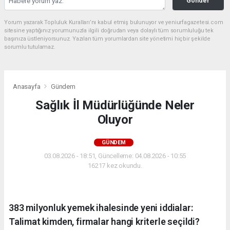
Gönder
Yorum yazarak Topluluk Kuralları’nı kabul etmiş bulunuyor ve yeniurfagazetesi.com
sitesine yaptığınız yorumunuzla ilgili doğrudan veya dolaylı tüm sorumluluğu tek
başınıza üstleniyorsunuz. Yazılan tüm yorumlardan site yönetimi hiçbir şekilde
sorumlu tutulamaz.
Anasayfa
Gündem
Sağlık İl Müdürlüğünde Neler
Oluyor
GÜNDEM
03.08.2026 - 18:51, Güncelleme: 04.08.2026 - 10:55
16217 kez okundu.
383 milyonluk yemek ihalesinde yeni iddialar:
Talimat kimden, firmalar hangi kriterle seçildi?