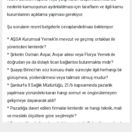
nedenle kamuoyunun aydınlatılması için tarafların ve ilgili kamu
kurumlarının açıklama yapması gerekiyor.
Şu soruların resmî belgelerle cevaplandırılması bekleniyor:
* AŞSA Kurumsal Yemek’in mevcut ve geçmiş ortakları ile
yöneticileri kimlerdir?
* Şirketin Osman Avşar, Avşar ailesi veya Florya Yemek ile
doğrudan ya da dolaylı ticari bağlantısı bulunmakta mıdır?
* Şuayıp Birinci’nin söz konusu ihale süreciyle ilgili herhangi bir
görüşmesi, yönlendirmesi veya talimatı olmuş mudur?
* Şanlıurfa İl Sağlık Müdürlüğü, 21/b kapsamında pazarlık
yapılması yönündeki kararı hangi somut ve öngörülemeyen
gelişmeye dayanarak aldı?
* Pazarlığa davet edilen firmalar kimlerdir ve hangi teknik, mali
ve mesleki ölçütlere göre seçilmiştir?
* Davet edilecek firmaların belirlenmesinde Bakanlık veya başka
bir makamdan yazılı ya da sözlü talimat alınmış mıdır?