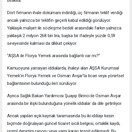
bırakıldı.
Dört firmanın ihale dokümanı indirdiği, üç firmanın teklif verdiği
ancak yalnızca bir teklifin geçerli kabul edildiği görülüyor.
Yaklaşık maliyet ile sözleşme bedeli arasındaki farkın yalnızca
yaklaşık 2 milyon 268 bin lira, başka bir ifadeyle yüzde 0,59
seviyesinde kalması da dikkat çekiyor.
“AŞSA ile Florya Yemek arasında bağlantı var mı?”
Kamuoyuna yansıyan iddialarda, ihaleyi alan AŞSA Kurumsal
Yemek’in Florya Yemek ve Osman Avşar’la ticari veya yönetsel
bağlantısının bulunduğu ileri sürülüyor.
Ayrıca Sağlık Bakan Yardımcısı Şuayıp Birinci ile Osman Avşar
arasında bir ilişki bulunduğuna yönelik iddialar da dile getiriliyor.
Ancak yapılan açık kaynak taramasında bu iki iddiayı kesin
biçimde doğrulayan güncel ticaret sicili belgesi, ortaklık kaydı,
resmî denetim raporu veya yargı kararı tespit edilemedi. Bu