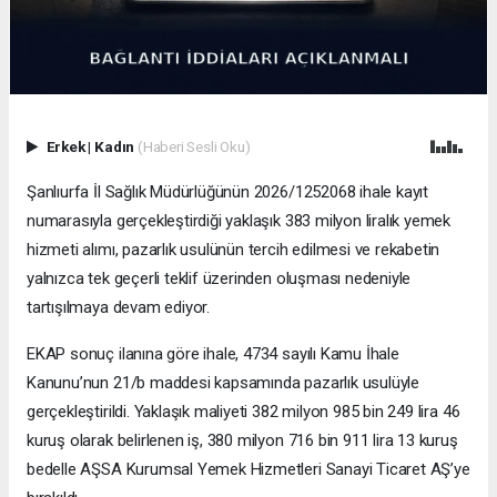
Erkek
|
Kadın
(Haberi Sesli Oku)
Şanlıurfa İl Sağlık Müdürlüğünün 2026/1252068 ihale kayıt
numarasıyla gerçekleştirdiği yaklaşık 383 milyon liralık yemek
hizmeti alımı, pazarlık usulünün tercih edilmesi ve rekabetin
yalnızca tek geçerli teklif üzerinden oluşması nedeniyle
tartışılmaya devam ediyor.
EKAP sonuç ilanına göre ihale, 4734 sayılı Kamu İhale
Kanunu’nun 21/b maddesi kapsamında pazarlık usulüyle
gerçekleştirildi. Yaklaşık maliyeti 382 milyon 985 bin 249 lira 46
kuruş olarak belirlenen iş, 380 milyon 716 bin 911 lira 13 kuruş
bedelle AŞSA Kurumsal Yemek Hizmetleri Sanayi Ticaret AŞ’ye