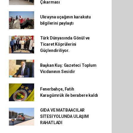
Çıkarması
Ukrayna uçağının karakutu
bilgilerini paylaştı
Türk Dünyasında Gönül ve
Ticaret Köprülerini
Güçlendiriliyor.
Başkan Kuş: Gazeteci Toplum
Vicdanının Sesidir
Fenerbahçe, Fatih
Karagümrük ile berabere kaldı
GIDA VE MATBAACILAR
SİTESİ YOLUNDA ULAŞIM
RAHATLADI