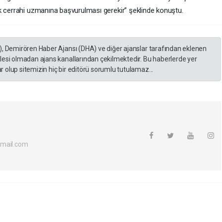
k cerrahi uzmanına başvurulması gerekir” şeklinde konuştu.
), Demirören Haber Ajansı (DHA) ve diğer ajanslar tarafından eklenen
lesi olmadan ajans kanallarından çekilmektedir. Bu haberlerde yer
 olup sitemizin hiç bir editörü sorumlu tutulamaz...
tmail.com