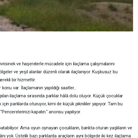
sivrisinek ve haşerelerle mücadele için ilaçlama çalışmalarını
 bölgeler ve yeşil alanlar düzenli olarak ilaçlanıyor. Kuşkusuz bu
rekli bir hizmettir.
onu var: İlaçlamanın yapıldığı saatler...
pılan ilaçlama sırasında parklar hâlâ dolu oluyor. Küçük çocuklar
k için parklarda oturuyor, kimi de küçük piknikler yapıyor. Tam bu
"Pencerelerinizi kapatın." anonsu yapılıyor.
patabiliyor. Ama oyun oynayan çocukların, bankta oturan yaşlıların ve
kânı yok. Üstelik bazı parklarda araçların aynı bölgede iki kez ilaçlama