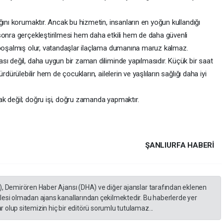
ğını korumaktır. Ancak bu hizmetin, insanların en yoğun kullandığı
sonra gerçekleştirilmesi hem daha etkili hem de daha güvenli
 boşalmış olur, vatandaşlar ilaçlama dumanına maruz kalmaz.
sı değil, daha uygun bir zaman diliminde yapılmasıdır. Küçük bir saat
dürülebilir hem de çocukların, ailelerin ve yaşlıların sağlığı daha iyi
k değil; doğru işi, doğru zamanda yapmaktır.
ŞANLIURFA HABERİ
), Demirören Haber Ajansı (DHA) ve diğer ajanslar tarafından eklenen
lesi olmadan ajans kanallarından çekilmektedir. Bu haberlerde yer
 olup sitemizin hiç bir editörü sorumlu tutulamaz...