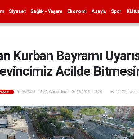
em
Siyaset
Sağlık - Yaşam
Ekonomi
Asayiş
Spor
Kültü
n Kurban Bayramı Uyarıs
evincimiz Acilde Bitmesi
04.06.2025 - 15:20, Güncelleme: 04.06.2025 - 15:20
12172+ kez o
 Yaşam