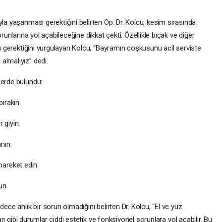
yla yaşanması gerektiğini belirten Op. Dr. Kolcu, kesim sırasında
orunlarına yol açabileceğine dikkat çekti. Özellikle bıçak ve diğer
sı gerektiğini vurgulayan Kolcu, “Bayramın coşkusunu acil serviste
almalıyız” dedi.
lerde bulundu:
ırakın.
giyin.
nın.
areket edin.
un.
dece anlık bir sorun olmadığını belirten Dr. Kolcu, “El ve yüz
ları gibi durumlar ciddi estetik ve fonksiyonel sorunlara yol açabilir. Bu