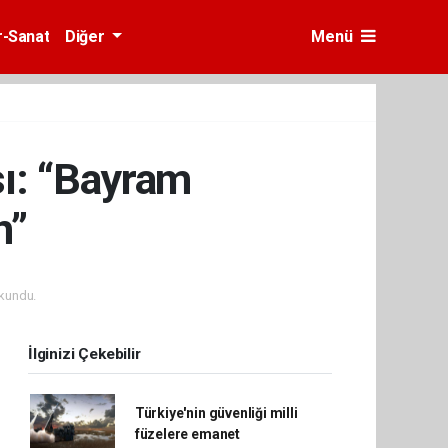
r-Sanat
Diğer
Menü
ı: “Bayram
n”
kundu.
İlginizi Çekebilir
Türkiye'nin güvenliği milli
füzelere emanet