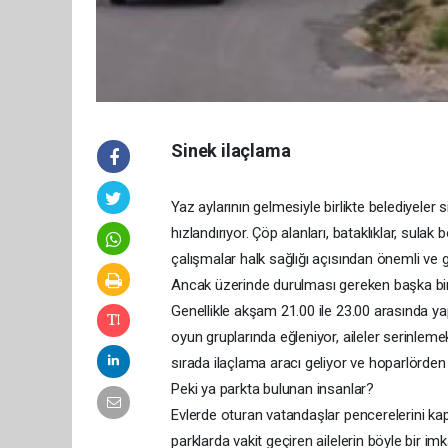
Sinek ilaçlama
Yaz aylarının gelmesiyle birlikte belediyeler 
hızlandırıyor. Çöp alanları, bataklıklar, sulak
çalışmalar halk sağlığı açısından önemli ve ge
Ancak üzerinde durulması gereken başka bir k
Genellikle akşam 21.00 ile 23.00 arasında ya
oyun gruplarında eğleniyor, aileler serinleme
sırada ilaçlama aracı geliyor ve hoparlörden 
Peki ya parkta bulunan insanlar?
Evlerde oturan vatandaşlar pencerelerini ka
parklarda vakit geçiren ailelerin böyle bir im