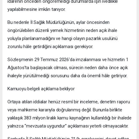
idarenin önceden öngöremediği durumlarda işin ivedilikle
yapılabilmesine imkân tanıyor.
Bu nedenle İl Sağlık Müdürlüğünün, aylar öncesinden
öngörülebilen düzenli yemek hizmetinin neden açık ihale
yoluyla planlanamadığını ve hangi olayın pazarlık usulünü
zorunlu hâle getirdiğini açıklaması gerekiyor.
Sözleşmenin 29 Temmuz 2026’da imzalanması ve hizmetin 1
Ağustos’ta başlayacak olması, sürecin neden daha önce açık
ihaleyle yürütülmediği sorusunu daha da önemli hâle getiriyor.
Kamuoyu belgeli açıklama bekliyor
Ortaya atılan iddialar henüz resmî bir inceleme, denetim raporu
veya mahkeme kararıyla doğrulanmış değil. Bununla birlikte
yaklaşık 383 milyon liralık kamu kaynağının kullanıldığı bir ihalede
yalnızca “mevzuata uygundur” açıklaması yeterli olmayacaktır.
Şanlıurfa İl Sağlık Müdürlüğünün 21/b gerekçesini, davet edilen