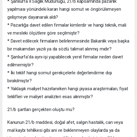
* Şanlıurfa İl Sağlık Müdürlüğü, 21/b kapsamında pazarlık
yapılması yönündeki kararı hangi somut ve öngörülemeyen
gelişmeye dayanarak aldı?
* Pazarlığa davet edilen firmalar kimlerdir ve hangi teknik, mali
ve mesleki ölçütlere göre seçilmiştir?
* Davet edilecek firmaların belirlenmesinde Bakanlık veya başka
bir makamdan yazılı ya da sözlü talimat alınmış mıdır?
* Şanlıurfa’da aynı işi yapabilecek yerel firmalar neden davet
edilmemiştir?
* İki teklif hangi somut gerekçelerle değerlendirme dışı
bırakılmıştır?
* Yaklaşık maliyet hazırlanırken hangi piyasa araştırmaları, fiyat
teklifleri ve maliyet analizleri esas alınmıştır?
21/b şartları gerçekten oluştu mu?
Kanunun 21/b maddesi; doğal afet, salgın hastalık, can veya
mal kaybı tehlikesi gibi ani ve beklenmeyen olaylarda ya da