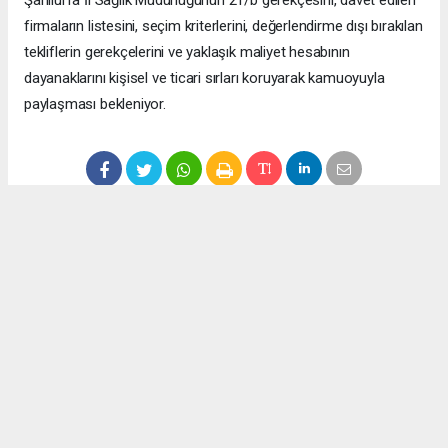
firmaların listesini, seçim kriterlerini, değerlendirme dışı bırakılan
tekliflerin gerekçelerini ve yaklaşık maliyet hesabının
dayanaklarını kişisel ve ticari sırları koruyarak kamuoyuyla
paylaşması bekleniyor.
Anadolu Ajansı (AA), İhlas Haber Ajansı (İHA), Demirören
Haber Ajansı (DHA) ve diğer ajanslar tarafından eklenen tüm
haberler, sitemizin editörlerinin müdahalesi olmadan ajans
kanallarından çekilmektedir. Bu haberlerde yer alan hukuki
muhataplar haberi geçen ajanslar olup sitemizin hiç bir
editörü sorumlu tutulamaz...