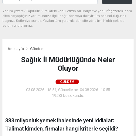
Yorum yazarak Topluluk Kuralları’nı kabul etmiş bulunuyor ve yeniurfagazetesi.com
sitesine yaptığınız yorumunuzla ilgili doğrudan veya dolaylı tüm sorumluluğu tek
başınıza üstleniyorsunuz. Yazılan tüm yorumlardan site yönetimi hiçbir şekilde
sorumlu tutulamaz.
Anasayfa
Gündem
Sağlık İl Müdürlüğünde Neler
Oluyor
GÜNDEM
03.08.2026 - 18:51, Güncelleme: 04.08.2026 - 10:55
19583 kez okundu.
383 milyonluk yemek ihalesinde yeni iddialar:
Talimat kimden, firmalar hangi kriterle seçildi?