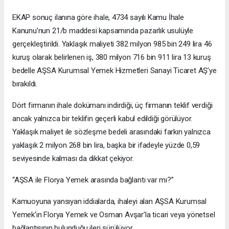
EKAP sonuç ilanına göre ihale, 4734 sayılı Kamu İhale
Kanunu’nun 21/b maddesi kapsamında pazarlık usulüyle
gerçekleştirildi. Yaklaşık maliyeti 382 milyon 985 bin 249 lira 46
kuruş olarak belirlenen iş, 380 milyon 716 bin 911 lira 13 kuruş
bedelle AŞSA Kurumsal Yemek Hizmetleri Sanayi Ticaret AŞ’ye
bırakıldı.
Dört firmanın ihale dokümanı indirdiği, üç firmanın teklif verdiği
ancak yalnızca bir teklifin geçerli kabul edildiği görülüyor.
Yaklaşık maliyet ile sözleşme bedeli arasındaki farkın yalnızca
yaklaşık 2 milyon 268 bin lira, başka bir ifadeyle yüzde 0,59
seviyesinde kalması da dikkat çekiyor.
“AŞSA ile Florya Yemek arasında bağlantı var mı?”
Kamuoyuna yansıyan iddialarda, ihaleyi alan AŞSA Kurumsal
Yemek’in Florya Yemek ve Osman Avşar’la ticari veya yönetsel
bağlantısının bulunduğu ileri sürülüyor.