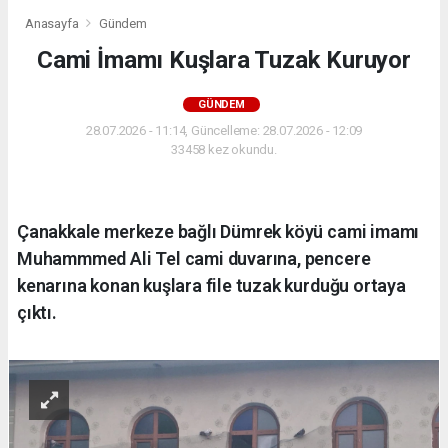
Anasayfa
Gündem
Cami İmamı Kuşlara Tuzak Kuruyor
GÜNDEM
28.07.2026 - 11:14, Güncelleme: 28.07.2026 - 12:09
33458 kez okundu.
Çanakkale merkeze bağlı Dümrek köyü cami imamı
Muhammmed Ali Tel cami duvarına, pencere
kenarına konan kuşlara file tuzak kurduğu ortaya
çıktı.