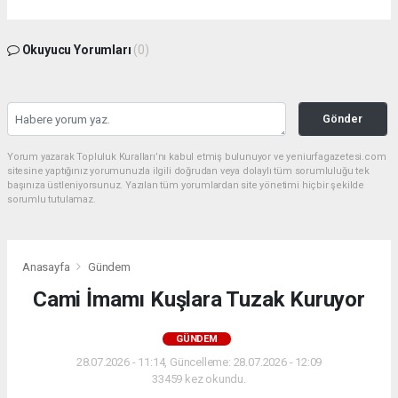
Okuyucu Yorumları
(0)
Gönder
Yorum yazarak Topluluk Kuralları’nı kabul etmiş bulunuyor ve yeniurfagazetesi.com
sitesine yaptığınız yorumunuzla ilgili doğrudan veya dolaylı tüm sorumluluğu tek
başınıza üstleniyorsunuz. Yazılan tüm yorumlardan site yönetimi hiçbir şekilde
sorumlu tutulamaz.
Anasayfa
Gündem
Cami İmamı Kuşlara Tuzak Kuruyor
GÜNDEM
28.07.2026 - 11:14, Güncelleme: 28.07.2026 - 12:09
33459 kez okundu.