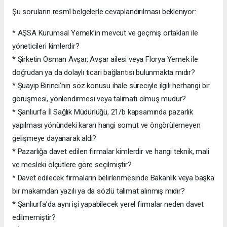
Şu soruların resmî belgelerle cevaplandırılması bekleniyor:
* AŞSA Kurumsal Yemek’in mevcut ve geçmiş ortakları ile
yöneticileri kimlerdir?
* Şirketin Osman Avşar, Avşar ailesi veya Florya Yemek ile
doğrudan ya da dolaylı ticari bağlantısı bulunmakta mıdır?
* Şuayıp Birinci’nin söz konusu ihale süreciyle ilgili herhangi bir
görüşmesi, yönlendirmesi veya talimatı olmuş mudur?
* Şanlıurfa İl Sağlık Müdürlüğü, 21/b kapsamında pazarlık
yapılması yönündeki kararı hangi somut ve öngörülemeyen
gelişmeye dayanarak aldı?
* Pazarlığa davet edilen firmalar kimlerdir ve hangi teknik, mali
ve mesleki ölçütlere göre seçilmiştir?
* Davet edilecek firmaların belirlenmesinde Bakanlık veya başka
bir makamdan yazılı ya da sözlü talimat alınmış mıdır?
* Şanlıurfa’da aynı işi yapabilecek yerel firmalar neden davet
edilmemiştir?