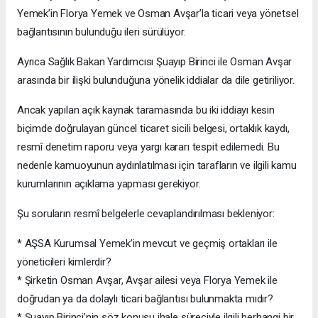
Yemek’in Florya Yemek ve Osman Avşar’la ticari veya yönetsel
bağlantısının bulunduğu ileri sürülüyor.
Ayrıca Sağlık Bakan Yardımcısı Şuayıp Birinci ile Osman Avşar
arasında bir ilişki bulunduğuna yönelik iddialar da dile getiriliyor.
Ancak yapılan açık kaynak taramasında bu iki iddiayı kesin
biçimde doğrulayan güncel ticaret sicili belgesi, ortaklık kaydı,
resmî denetim raporu veya yargı kararı tespit edilemedi. Bu
nedenle kamuoyunun aydınlatılması için tarafların ve ilgili kamu
kurumlarının açıklama yapması gerekiyor.
Şu soruların resmî belgelerle cevaplandırılması bekleniyor:
* AŞSA Kurumsal Yemek’in mevcut ve geçmiş ortakları ile
yöneticileri kimlerdir?
* Şirketin Osman Avşar, Avşar ailesi veya Florya Yemek ile
doğrudan ya da dolaylı ticari bağlantısı bulunmakta mıdır?
* Şuayıp Birinci’nin söz konusu ihale süreciyle ilgili herhangi bir