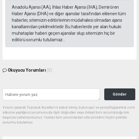
Anadolu Ajansı (AA), İhlas Haber Ajansı (İHA), Demirören
Haber Ajansı (DHA) ve diğer ajanslar tarafından eklenen tüm
haberler, sitemizin editörlerinin müdahalesi olmadan ajans
kanallarından çekilmektedir. Bu haberlerde yer alan hukuki
muhataplar haberi geçen ajanslar olup sitemizin hiç bir
editörü sorumlu tutulamaz...
Okuyucu Yorumları
(0)
Gönder
Yorum yazarak Topluluk Kuralları’nı kabul etmiş bulunuyor ve yeniurfagazetesi.com
sitesine yaptığınız yorumunuzla ilgili doğrudan veya dolaylı tüm sorumluluğu tek
başınıza üstleniyorsunuz. Yazılan tüm yorumlardan site yönetimi hiçbir şekilde
sorumlu tutulamaz.