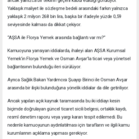
ancak yalnızca bir teklifin geçerli kabul edildiği görülüyor.
Yaklaşık maliyet ile sözleşme bedeli arasındaki farkın yalnızca
yaklaşık 2 milyon 268 bin lira, başka bir ifadeyle yüzde 0,59
seviyesinde kalması da dikkat çekiyor.
“AŞSA ile Florya Yemek arasında bağlantı var mı?”
Kamuoyuna yansıyan iddialarda, ihaleyi alan AŞSA Kurumsal
Yemek’in Florya Yemek ve Osman Avşar’la ticari veya yönetsel
bağlantısının bulunduğu ileri sürülüyor.
Ayrıca Sağlık Bakan Yardımcısı Şuayıp Birinci ile Osman Avşar
arasında bir ilişki bulunduğuna yönelik iddialar da dile getiriliyor.
Ancak yapılan açık kaynak taramasında bu iki iddiayı kesin
biçimde doğrulayan güncel ticaret sicili belgesi, ortaklık kaydı,
resmî denetim raporu veya yargı kararı tespit edilemedi. Bu
nedenle kamuoyunun aydınlatılması için tarafların ve ilgili kamu
kurumlarının açıklama yapması gerekiyor.