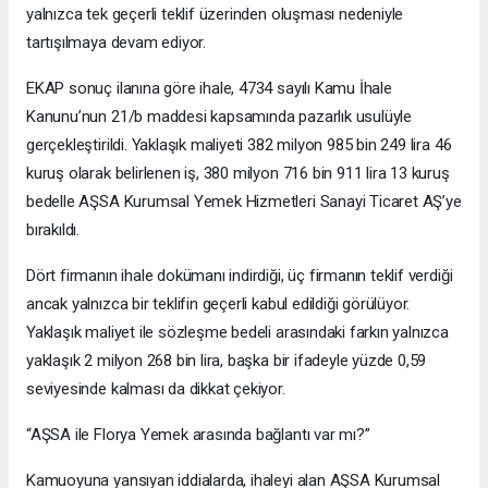
yalnızca tek geçerli teklif üzerinden oluşması nedeniyle
tartışılmaya devam ediyor.
EKAP sonuç ilanına göre ihale, 4734 sayılı Kamu İhale
Kanunu’nun 21/b maddesi kapsamında pazarlık usulüyle
gerçekleştirildi. Yaklaşık maliyeti 382 milyon 985 bin 249 lira 46
kuruş olarak belirlenen iş, 380 milyon 716 bin 911 lira 13 kuruş
bedelle AŞSA Kurumsal Yemek Hizmetleri Sanayi Ticaret AŞ’ye
bırakıldı.
Dört firmanın ihale dokümanı indirdiği, üç firmanın teklif verdiği
ancak yalnızca bir teklifin geçerli kabul edildiği görülüyor.
Yaklaşık maliyet ile sözleşme bedeli arasındaki farkın yalnızca
yaklaşık 2 milyon 268 bin lira, başka bir ifadeyle yüzde 0,59
seviyesinde kalması da dikkat çekiyor.
“AŞSA ile Florya Yemek arasında bağlantı var mı?”
Kamuoyuna yansıyan iddialarda, ihaleyi alan AŞSA Kurumsal