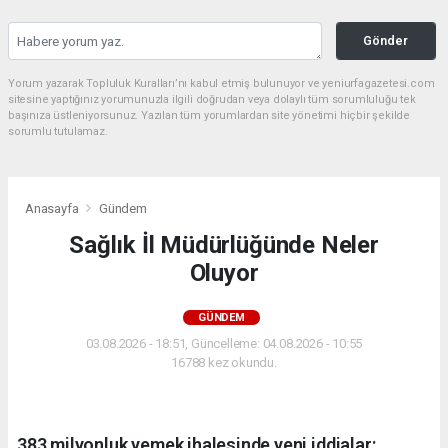
Gönder
Yorum yazarak Topluluk Kuralları’nı kabul etmiş bulunuyor ve yeniurfagazetesi.com
sitesine yaptığınız yorumunuzla ilgili doğrudan veya dolaylı tüm sorumluluğu tek
başınıza üstleniyorsunuz. Yazılan tüm yorumlardan site yönetimi hiçbir şekilde
sorumlu tutulamaz.
Anasayfa
Gündem
Sağlık İl Müdürlüğünde Neler
Oluyor
GÜNDEM
03.08.2026 - 18:51, Güncelleme: 04.08.2026 - 10:55
16788 kez okundu.
383 milyonluk yemek ihalesinde yeni iddialar: