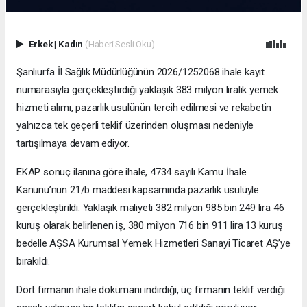
Erkek
|
Kadın
(Haberi Sesli Oku)
Şanlıurfa İl Sağlık Müdürlüğünün 2026/1252068 ihale kayıt
numarasıyla gerçekleştirdiği yaklaşık 383 milyon liralık yemek
hizmeti alımı, pazarlık usulünün tercih edilmesi ve rekabetin
yalnızca tek geçerli teklif üzerinden oluşması nedeniyle
tartışılmaya devam ediyor.
EKAP sonuç ilanına göre ihale, 4734 sayılı Kamu İhale
Kanunu’nun 21/b maddesi kapsamında pazarlık usulüyle
gerçekleştirildi. Yaklaşık maliyeti 382 milyon 985 bin 249 lira 46
kuruş olarak belirlenen iş, 380 milyon 716 bin 911 lira 13 kuruş
bedelle AŞSA Kurumsal Yemek Hizmetleri Sanayi Ticaret AŞ’ye
bırakıldı.
Dört firmanın ihale dokümanı indirdiği, üç firmanın teklif verdiği