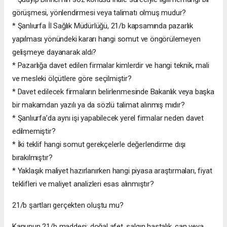
görüşmesi, yönlendirmesi veya talimatı olmuş mudur?
* Şanlıurfa İl Sağlık Müdürlüğü, 21/b kapsamında pazarlık
yapılması yönündeki kararı hangi somut ve öngörülemeyen
gelişmeye dayanarak aldı?
* Pazarlığa davet edilen firmalar kimlerdir ve hangi teknik, mali
ve mesleki ölçütlere göre seçilmiştir?
* Davet edilecek firmaların belirlenmesinde Bakanlık veya başka
bir makamdan yazılı ya da sözlü talimat alınmış mıdır?
* Şanlıurfa’da aynı işi yapabilecek yerel firmalar neden davet
edilmemiştir?
* İki teklif hangi somut gerekçelerle değerlendirme dışı
bırakılmıştır?
* Yaklaşık maliyet hazırlanırken hangi piyasa araştırmaları, fiyat
teklifleri ve maliyet analizleri esas alınmıştır?
21/b şartları gerçekten oluştu mu?
Kanunun 21/b maddesi; doğal afet, salgın hastalık, can veya