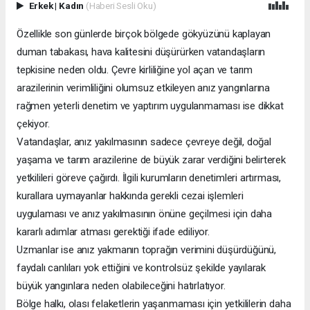
Erkek
|
Kadın
(Haberi Sesli Oku)
Özellikle son günlerde birçok bölgede gökyüzünü kaplayan
duman tabakası, hava kalitesini düşürürken vatandaşların
tepkisine neden oldu. Çevre kirliliğine yol açan ve tarım
arazilerinin verimliliğini olumsuz etkileyen anız yangınlarına
rağmen yeterli denetim ve yaptırım uygulanmaması ise dikkat
çekiyor.
Vatandaşlar, anız yakılmasının sadece çevreye değil, doğal
yaşama ve tarım arazilerine de büyük zarar verdiğini belirterek
yetkilileri göreve çağırdı. İlgili kurumların denetimleri artırması,
kurallara uymayanlar hakkında gerekli cezai işlemleri
uygulaması ve anız yakılmasının önüne geçilmesi için daha
kararlı adımlar atması gerektiği ifade ediliyor.
Uzmanlar ise anız yakmanın toprağın verimini düşürdüğünü,
faydalı canlıları yok ettiğini ve kontrolsüz şekilde yayılarak
büyük yangınlara neden olabileceğini hatırlatıyor.
Bölge halkı, olası felaketlerin yaşanmaması için yetkililerin daha