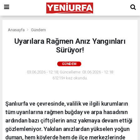
Anasayfa
Gündem
Uyarılara Rağmen Anız Yangınları
Sürüyor!
GÜNDEM
03.06.2026 - 12:18, Güncelleme: 03.06.2026 - 12:18
61219+ kez okundu.
Şanlıurfa ve çevresinde, valilik ve ilgili kurumların
tüm uyarılarına rağmen buğday ve arpa hasadının
ardından bazı çiftçilerin anız yakmaya devam ettiği
gözlemleniyor. Yakılan anızlardan yükselen yoğun
duman, hem köylerde hem de ilçe merkezlerinde