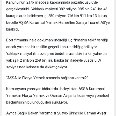
Kanunu’nun 21/b maddesi kapsamında pazarlık usulüyle
gerçekleştirildi. Yaklaşık maliyeti 382 milyon 985 bin 249 lira 46
kuruş olarak belirlenen iş, 380 milyon 716 bin 911 lira 13 kuruş
bedelle AŞSA Kurumsal Yemek Hizmetleri Sanayi Ticaret AŞ’ye
bırakıldı.
Dört firmanın ihale dokümanı indirdiği, üç firmanın teklif verdiği
ancak yalnızca bir teklifin geçerli kabul edildiği görülüyor.
Yaklaşık maliyet ile sözleşme bedeli arasındaki farkın yalnızca
yaklaşık 2 milyon 268 bin lira, başka bir ifadeyle yüzde 0,59
seviyesinde kalması da dikkat çekiyor.
“AŞSA ile Florya Yemek arasında bağlantı var mı?”
Kamuoyuna yansıyan iddialarda, ihaleyi alan AŞSA Kurumsal
Yemek’in Florya Yemek ve Osman Avşar’la ticari veya yönetsel
bağlantısının bulunduğu ileri sürülüyor.
Ayrıca Sağlık Bakan Yardımcısı Şuayıp Birinci ile Osman Avşar