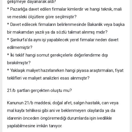
gelişmeye dayanarak aldı?
* Pazarlığa davet edilen firmalar kimlerdir ve hangi teknik, mali
ve mesleki ölçütlere göre seçilmiştir?
* Davet edilecek firmaların belirlenmesinde Bakanlık veya başka
bir makamdan yazılı ya da sözlü talimat alınmış mıdır?
* Şanlıurfa’da aynı işi yapabilecek yerel firmalar neden davet
edilmemiştir?
* İki teklif hangi somut gerekçelerle değerlendirme dışı
bırakılmıştır?
* Yaklaşık maliyet hazırlanırken hangi piyasa araştırmaları, fiyat
teklifleri ve maliyet analizleri esas alınmıştır?
21/b şartları gerçekten oluştu mu?
Kanunun 21/b maddesi; doğal afet, salgın hastalık, can veya
mal kaybı tehlikesi gibi ani ve beklenmeyen olaylarda ya da
idarenin önceden öngöremediği durumlarda işin ivedilikle
yapılabilmesine imkân tanıyor.