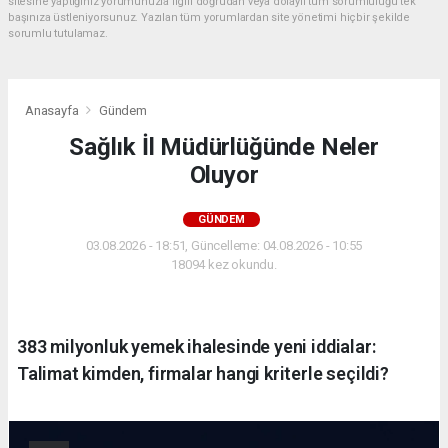
sitesine yaptığınız yorumunuzla ilgili doğrudan veya dolaylı tüm sorumluluğu tek
başınıza üstleniyorsunuz. Yazılan tüm yorumlardan site yönetimi hiçbir şekilde
sorumlu tutulamaz.
Anasayfa
Gündem
Sağlık İl Müdürlüğünde Neler
Oluyor
GÜNDEM
03.08.2026 - 18:51, Güncelleme: 04.08.2026 - 10:55
18094 kez okundu.
383 milyonluk yemek ihalesinde yeni iddialar:
Talimat kimden, firmalar hangi kriterle seçildi?