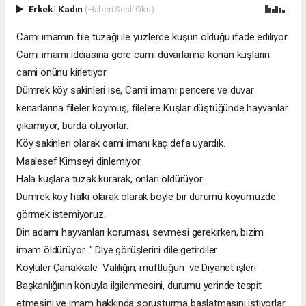
Erkek
|
Kadın
(Haberi Sesli Oku)
Cami imamın file tuzağı ile yüzlerce kuşun öldüğü ifade ediliyor.
Cami imamı iddiasına göre cami duvarlarına konan kuşların
cami önünü kirletiyor.
Dümrek köy sakinleri ise, Cami imamı pencere ve duvar
kenarlarına fileler koymuş, filelere Kuşlar düştüğünde hayvanlar
çıkamıyor, burda ölüyorlar.
Köy sakinleri olarak cami imanı kaç defa uyardık.
Maalesef Kimseyi dinlemiyor.
Hala kuşlara tuzak kurarak, onları öldürüyor.
Dümrek köy halkı olarak olarak böyle bir durumu köyümüzde
görmek istemiyoruz.
Din adamı hayvanları koruması, sevmesi gerekirken, bizim
imam öldürüyor..." Diye görüşlerini dile getirdiler.
Köylüler Çanakkale Valiliğin, müftlüğün ve Diyanet işleri
Başkanlığının konuyla ilgilenmesini, durumu yerinde tespit
etmesini ve imam hakkında soruşturma başlatmasını istiyorlar.