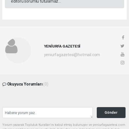
editörü sorumlu tutulamaz...
YENİURFA GAZETESİ
yeniurfagazetesi@hotmail.com
Okuyucu Yorumları
(0)
Gönder
Yorum yazarak Topluluk Kuralları’nı kabul etmiş bulunuyor ve yeniurfagazetesi.com