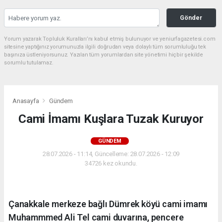
Gönder
Yorum yazarak Topluluk Kuralları’nı kabul etmiş bulunuyor ve yeniurfagazetesi.com
sitesine yaptığınız yorumunuzla ilgili doğrudan veya dolaylı tüm sorumluluğu tek
başınıza üstleniyorsunuz. Yazılan tüm yorumlardan site yönetimi hiçbir şekilde
sorumlu tutulamaz.
Anasayfa
Gündem
Cami İmamı Kuşlara Tuzak Kuruyor
GÜNDEM
28.07.2026 - 11:14, Güncelleme: 28.07.2026 - 12:09
34726 kez okundu.
Çanakkale merkeze bağlı Dümrek köyü cami imamı
Muhammmed Ali Tel cami duvarına, pencere