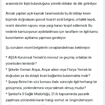
arasında bir ilişki bulunduğuna yönelik iddialar da dile getiriliyor.
Ancak yapılan açık kaynak taramasında bu iki iddiayı kesin
biçimde doğrulayan güncel ticaret sicili belgesi, ortaklık kaydı,
resmî denetim raporu veya yargı kararı tespit edilemedi. Bu
nedenle kamuoyunun aydınlatılması için tarafların ve ilgili kamu
kurumlarının açıklama yapması gerekiyor.
Şu soruların resmî belgelerle cevaplandırılması bekleniyor:
* AŞSA Kurumsal Yemek’in mevcut ve geçmiş ortakları ile
yöneticileri kimlerdir?
* Şirketin Osman Avşar, Avşar ailesi veya Florya Yemek ile
doğrudan ya da dolaylı ticari bağlantısı bulunmakta mıdır?
* Şuayıp Birinci’nin söz konusu ihale süreciyle ilgili herhangi bir
görüşmesi, yönlendirmesi veya talimatı olmuş mudur?
* Şanlıurfa İl Sağlık Müdürlüğü, 21/b kapsamında pazarlık
yapılması yönündeki kararı hangi somut ve öngörülemeyen