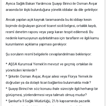
Ayrıca Sağlık Bakan Yardımcısı Şuayıp Birinci ile Osman Avşar
arasında bir ilişki bulunduğuna yönelik iddialar da dile getiriliyor.
Ancak yapılan açık kaynak taramasında bu iki iddiayı kesin
biçimde doğrulayan güncel ticaret sicili belgesi, ortaklık kaydı,
resmî denetim raporu veya yargı kararı tespit edilemedi. Bu
nedenle kamuoyunun aydınlatılması için tarafların ve ilgili kamu
kurumlarının açıklama yapması gerekiyor.
Şu soruların resmî belgelerle cevaplandırılması bekleniyor:
* AŞSA Kurumsal Yemek’in mevcut ve geçmiş ortakları ile
yöneticileri kimlerdir?
* Şirketin Osman Avşar, Avşar ailesi veya Florya Yemek ile
doğrudan ya da dolaylı ticari bağlantısı bulunmakta mıdır?
* Şuayıp Birinci’nin söz konusu ihale süreciyle ilgili herhangi bir
görüşmesi, yönlendirmesi veya talimatı olmuş mudur?
* Şanlıurfa İl Sağlık Müdürlüğü, 21/b kapsamında pazarlık