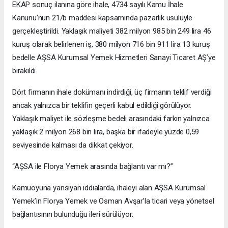
EKAP sonuç ilanına göre ihale, 4734 sayılı Kamu İhale
Kanunu’nun 21/b maddesi kapsamında pazarlık usulüyle
gerçekleştirildi. Yaklaşık maliyeti 382 milyon 985 bin 249 lira 46
kuruş olarak belirlenen iş, 380 milyon 716 bin 911 lira 13 kuruş
bedelle AŞSA Kurumsal Yemek Hizmetleri Sanayi Ticaret AŞ’ye
bırakıldı.
Dört firmanın ihale dokümanı indirdiği, üç firmanın teklif verdiği
ancak yalnızca bir teklifin geçerli kabul edildiği görülüyor.
Yaklaşık maliyet ile sözleşme bedeli arasındaki farkın yalnızca
yaklaşık 2 milyon 268 bin lira, başka bir ifadeyle yüzde 0,59
seviyesinde kalması da dikkat çekiyor.
“AŞSA ile Florya Yemek arasında bağlantı var mı?”
Kamuoyuna yansıyan iddialarda, ihaleyi alan AŞSA Kurumsal
Yemek’in Florya Yemek ve Osman Avşar’la ticari veya yönetsel
bağlantısının bulunduğu ileri sürülüyor.