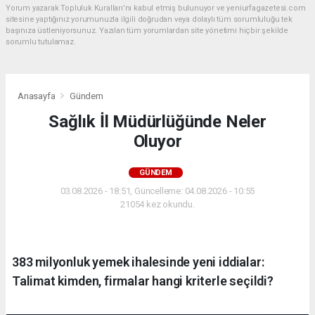
Yorum yazarak Topluluk Kuralları’nı kabul etmiş bulunuyor ve yeniurfagazetesi.com
sitesine yaptığınız yorumunuzla ilgili doğrudan veya dolaylı tüm sorumluluğu tek
başınıza üstleniyorsunuz. Yazılan tüm yorumlardan site yönetimi hiçbir şekilde
sorumlu tutulamaz.
Anasayfa
Gündem
Sağlık İl Müdürlüğünde Neler
Oluyor
GÜNDEM
03.08.2026 - 18:51, Güncelleme: 04.08.2026 - 10:55
21054 kez okundu.
383 milyonluk yemek ihalesinde yeni iddialar:
Talimat kimden, firmalar hangi kriterle seçildi?