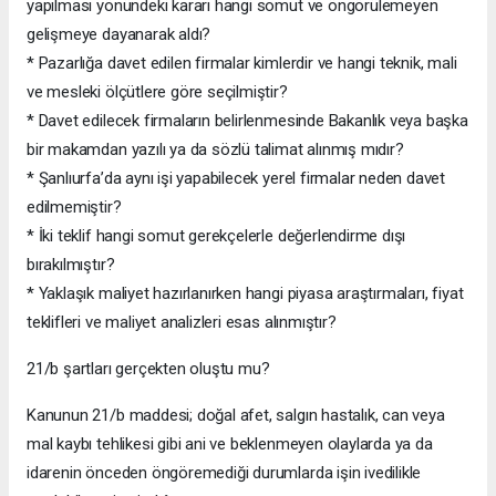
yapılması yönündeki kararı hangi somut ve öngörülemeyen
gelişmeye dayanarak aldı?
* Pazarlığa davet edilen firmalar kimlerdir ve hangi teknik, mali
ve mesleki ölçütlere göre seçilmiştir?
* Davet edilecek firmaların belirlenmesinde Bakanlık veya başka
bir makamdan yazılı ya da sözlü talimat alınmış mıdır?
* Şanlıurfa’da aynı işi yapabilecek yerel firmalar neden davet
edilmemiştir?
* İki teklif hangi somut gerekçelerle değerlendirme dışı
bırakılmıştır?
* Yaklaşık maliyet hazırlanırken hangi piyasa araştırmaları, fiyat
teklifleri ve maliyet analizleri esas alınmıştır?
21/b şartları gerçekten oluştu mu?
Kanunun 21/b maddesi; doğal afet, salgın hastalık, can veya
mal kaybı tehlikesi gibi ani ve beklenmeyen olaylarda ya da
idarenin önceden öngöremediği durumlarda işin ivedilikle