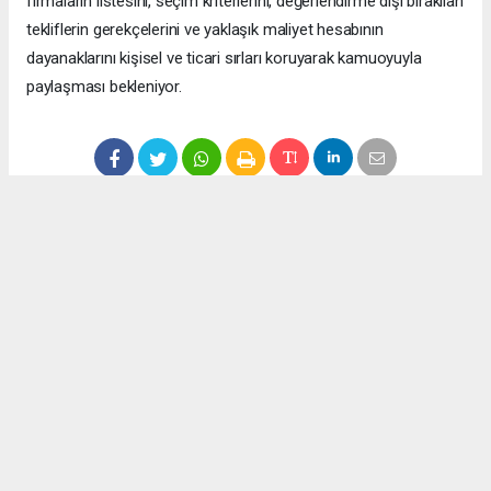
firmaların listesini, seçim kriterlerini, değerlendirme dışı bırakılan
tekliflerin gerekçelerini ve yaklaşık maliyet hesabının
dayanaklarını kişisel ve ticari sırları koruyarak kamuoyuyla
paylaşması bekleniyor.
Anadolu Ajansı (AA), İhlas Haber Ajansı (İHA), Demirören
Haber Ajansı (DHA) ve diğer ajanslar tarafından eklenen tüm
haberler, sitemizin editörlerinin müdahalesi olmadan ajans
kanallarından çekilmektedir. Bu haberlerde yer alan hukuki
muhataplar haberi geçen ajanslar olup sitemizin hiç bir
editörü sorumlu tutulamaz...
Okuyucu Yorumları
(0)