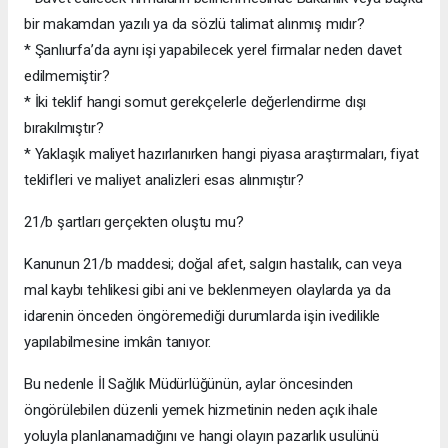
bir makamdan yazılı ya da sözlü talimat alınmış mıdır?
* Şanlıurfa’da aynı işi yapabilecek yerel firmalar neden davet
edilmemiştir?
* İki teklif hangi somut gerekçelerle değerlendirme dışı
bırakılmıştır?
* Yaklaşık maliyet hazırlanırken hangi piyasa araştırmaları, fiyat
teklifleri ve maliyet analizleri esas alınmıştır?
21/b şartları gerçekten oluştu mu?
Kanunun 21/b maddesi; doğal afet, salgın hastalık, can veya
mal kaybı tehlikesi gibi ani ve beklenmeyen olaylarda ya da
idarenin önceden öngöremediği durumlarda işin ivedilikle
yapılabilmesine imkân tanıyor.
Bu nedenle İl Sağlık Müdürlüğünün, aylar öncesinden
öngörülebilen düzenli yemek hizmetinin neden açık ihale
yoluyla planlanamadığını ve hangi olayın pazarlık usulünü