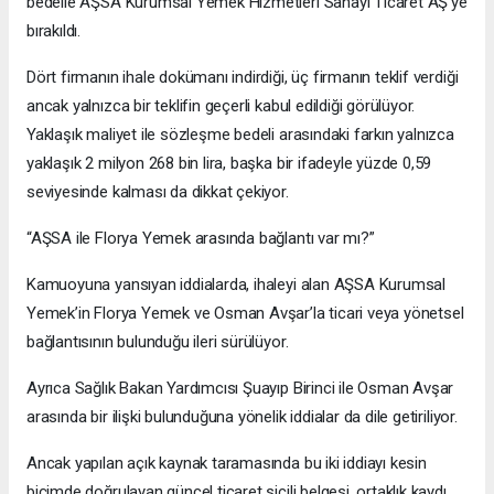
bedelle AŞSA Kurumsal Yemek Hizmetleri Sanayi Ticaret AŞ’ye
bırakıldı.
Dört firmanın ihale dokümanı indirdiği, üç firmanın teklif verdiği
ancak yalnızca bir teklifin geçerli kabul edildiği görülüyor.
Yaklaşık maliyet ile sözleşme bedeli arasındaki farkın yalnızca
yaklaşık 2 milyon 268 bin lira, başka bir ifadeyle yüzde 0,59
seviyesinde kalması da dikkat çekiyor.
“AŞSA ile Florya Yemek arasında bağlantı var mı?”
Kamuoyuna yansıyan iddialarda, ihaleyi alan AŞSA Kurumsal
Yemek’in Florya Yemek ve Osman Avşar’la ticari veya yönetsel
bağlantısının bulunduğu ileri sürülüyor.
Ayrıca Sağlık Bakan Yardımcısı Şuayıp Birinci ile Osman Avşar
arasında bir ilişki bulunduğuna yönelik iddialar da dile getiriliyor.
Ancak yapılan açık kaynak taramasında bu iki iddiayı kesin
biçimde doğrulayan güncel ticaret sicili belgesi, ortaklık kaydı,