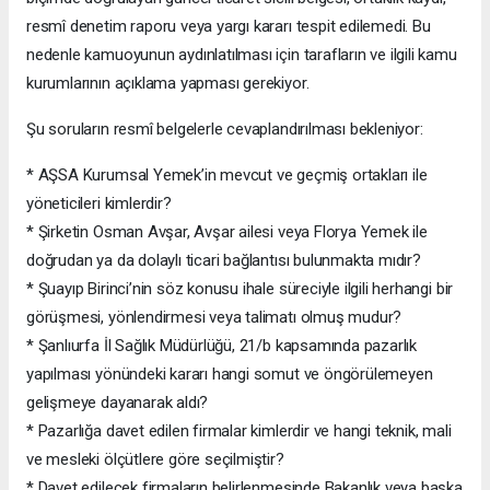
resmî denetim raporu veya yargı kararı tespit edilemedi. Bu
nedenle kamuoyunun aydınlatılması için tarafların ve ilgili kamu
kurumlarının açıklama yapması gerekiyor.
Şu soruların resmî belgelerle cevaplandırılması bekleniyor:
* AŞSA Kurumsal Yemek’in mevcut ve geçmiş ortakları ile
yöneticileri kimlerdir?
* Şirketin Osman Avşar, Avşar ailesi veya Florya Yemek ile
doğrudan ya da dolaylı ticari bağlantısı bulunmakta mıdır?
* Şuayıp Birinci’nin söz konusu ihale süreciyle ilgili herhangi bir
görüşmesi, yönlendirmesi veya talimatı olmuş mudur?
* Şanlıurfa İl Sağlık Müdürlüğü, 21/b kapsamında pazarlık
yapılması yönündeki kararı hangi somut ve öngörülemeyen
gelişmeye dayanarak aldı?
* Pazarlığa davet edilen firmalar kimlerdir ve hangi teknik, mali
ve mesleki ölçütlere göre seçilmiştir?
* Davet edilecek firmaların belirlenmesinde Bakanlık veya başka