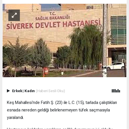
Erkek
|
Kadın
(Haberi Sesli Oku)
Keş Mahallesi'nde Fatih Ş. (23) ile L.C. (15), tarlada çalıştıkları
esnada nereden geldiği belirlenemeyen tüfek saçmasıyla
yaralandı.