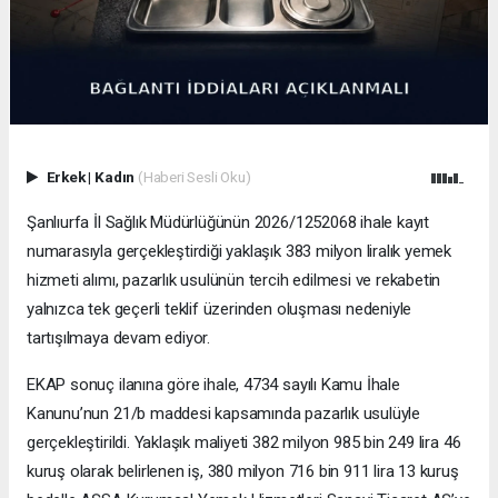
Erkek
|
Kadın
(Haberi Sesli Oku)
Şanlıurfa İl Sağlık Müdürlüğünün 2026/1252068 ihale kayıt
numarasıyla gerçekleştirdiği yaklaşık 383 milyon liralık yemek
hizmeti alımı, pazarlık usulünün tercih edilmesi ve rekabetin
yalnızca tek geçerli teklif üzerinden oluşması nedeniyle
tartışılmaya devam ediyor.
EKAP sonuç ilanına göre ihale, 4734 sayılı Kamu İhale
Kanunu’nun 21/b maddesi kapsamında pazarlık usulüyle
gerçekleştirildi. Yaklaşık maliyeti 382 milyon 985 bin 249 lira 46
kuruş olarak belirlenen iş, 380 milyon 716 bin 911 lira 13 kuruş