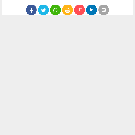
Anadolu Ajansı (AA), İhlas Haber Ajansı (İHA), Demirören
Haber Ajansı (DHA) ve diğer ajanslar tarafından eklenen tüm
haberler, sitemizin editörlerinin müdahalesi olmadan ajans
kanallarından çekilmektedir. Bu haberlerde yer alan hukuki
muhataplar haberi geçen ajanslar olup sitemizin hiç bir
editörü sorumlu tutulamaz...
Okuyucu Yorumları
(0)
Gönder
Yorum yazarak Topluluk Kuralları’nı kabul etmiş bulunuyor ve yeniurfagazetesi.com