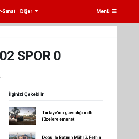
r-Sanat
Diğer
Menü
02 SPOR 0
u.
İlginizi Çekebilir
Türkiye'nin güvenliği milli
füzelere emanet
Doğu ile Batının Mührü, Fethin