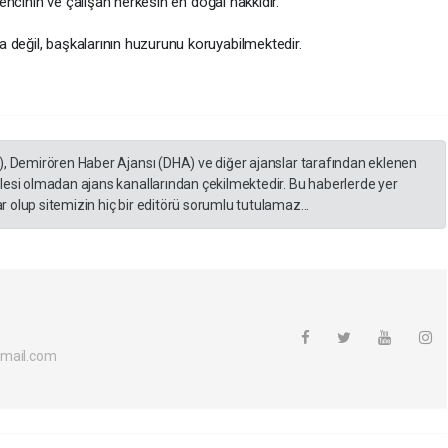
ğrencinin ve çalışan herkesin en doğal hakkıdır.
 değil, başkalarının huzurunu koruyabilmektedir.
), Demirören Haber Ajansı (DHA) ve diğer ajanslar tarafından eklenen
lesi olmadan ajans kanallarından çekilmektedir. Bu haberlerde yer
 olup sitemizin hiç bir editörü sorumlu tutulamaz...
tmail.com