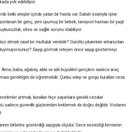
kada yok edebiliyor.
de belki ateşler içinde yatan bir hasta var. Sabah ezanıyla işine
azırlanan bir genç, yeni uyumuş bir bebek, tansiyon hastası bir yaşlı
 uykusuzluk, stres ve sağlık sorunu olabiliyor.
sız etmek nasıl bir mutluluk verebilir? Gürültü çıkarırken arkanızdan
mi duymuyorsunuz? Saygı görmek isteyen önce saygı göstermeyi
 Anne, baba, ağabey, abla ve aile büyükleri gençlere sadece araç
lması gerektiğini de öğretmelidir. Çünkü edep ve görgü kuralları ceza
enetimler artmalı, kuralları hiçe sayanlara gerekli cezalar
 sadece güvenlik güçlerinden beklemek de doğru değildir. Vicdanın
z.
larının birbirine gösterdiği saygıyla ölçülür. Gece sessizliği kimsenin