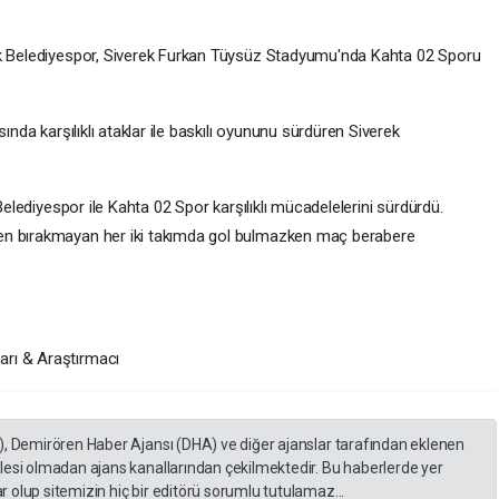
ek Belediyespor, Siverek Furkan Tüysüz Stadyumu'nda Kahta 02 Sporu
ında karşılıklı ataklar ile baskılı oyununu sürdüren Siverek
 Belediyespor ile Kahta 02 Spor karşılıklı mücadelelerini sürdürdü.
en bırakmayan her iki takımda gol bulmazken maç berabere
rı & Araştırmacı
), Demirören Haber Ajansı (DHA) ve diğer ajanslar tarafından eklenen
lesi olmadan ajans kanallarından çekilmektedir. Bu haberlerde yer
 olup sitemizin hiç bir editörü sorumlu tutulamaz...