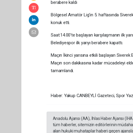
berabere kaldı
Bölgesel Amatör Lig'in 5. haftasında Siver
konuk etti.
Saat:14.00'te başlayan karşılaşmanın ilk yarıs
Belediyespor ilk yarıyı berabere kapattı.
Maçın İkinci yarısına etkili başlayan Siverek
Maçın son dakikasına kadar mücadeleyi eld
tamamlandı.
Haber: Yakup CANBEYLİ Gazeteci, Spor Yaza
Anadolu Ajansı (AA), İhlas Haber Ajansı (İHA
tüm haberler, sitemizin editörlerinin müdaha
alan hukuki muhataplar haberi geçen ajanslar