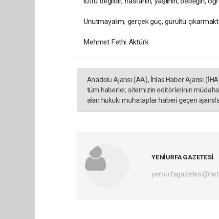
lütfu değildir; hastanın, yaşlının, bebeğin, ö
Unutmayalım; gerçek güç, gürültü çıkarmakta
Mehmet Fethi Aktürk
Anadolu Ajansı (AA), İhlas Haber Ajansı (İHA
tüm haberler, sitemizin editörlerinin müdaha
alan hukuki muhataplar haberi geçen ajanslar
YENİURFA GAZETESİ
yeniurfagazetesi@ho