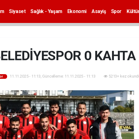
em
Siyaset
Sağlık - Yaşam
Ekonomi
Asayiş
Spor
Kültü
BELEDİYESPOR 0 KAHTA 
11.11.2025 - 11:13, Güncelleme: 11.11.2025 - 11:13
5213+ kez okund
or