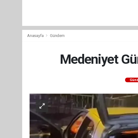
Anasayfa
Gündem
Medeniyet Gür
Gün