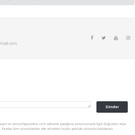
tmail.com
Gönder
uyor ve yeniurfagazetesi.com sitesine yaptığınız yorumunuzla ilgili doğrudan veya
. Yazılan tüm yorumlardan site yönetimi hiçbir şekilde sorumlu tutulamaz.