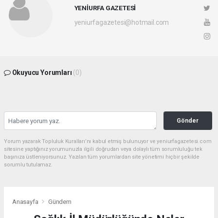
YENİURFA GAZETESİ
yeniurfagazetesi@hotmail.com
Okuyucu Yorumları
(0)
Gönder
Yorum yazarak Topluluk Kuralları’nı kabul etmiş bulunuyor ve yeniurfagazetesi.com
sitesine yaptığınız yorumunuzla ilgili doğrudan veya dolaylı tüm sorumluluğu tek
başınıza üstleniyorsunuz. Yazılan tüm yorumlardan site yönetimi hiçbir şekilde
sorumlu tutulamaz.
Anasayfa
Gündem