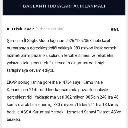
Erkek
|
Kadın
(Haberi Sesli Oku)
Şanlıurfa İl Sağlık Müdürlüğünün 2026/1252068 ihale kayıt
numarasıyla gerçekleştirdiği yaklaşık 383 milyon liralık yemek
hizmeti alımı, pazarlık usulünün tercih edilmesi ve rekabetin
yalnızca tek geçerli teklif üzerinden oluşması nedeniyle
tartışılmaya devam ediyor.
EKAP sonuç ilanına göre ihale, 4734 sayılı Kamu İhale
Kanunu’nun 21/b maddesi kapsamında pazarlık usulüyle
gerçekleştirildi. Yaklaşık maliyeti 382 milyon 985 bin 249 lira 46
kuruş olarak belirlenen iş, 380 milyon 716 bin 911 lira 13 kuruş
bedelle AŞSA Kurumsal Yemek Hizmetleri Sanayi Ticaret AŞ’ye
bırakıldı.