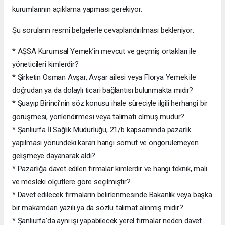
kurumlarının açıklama yapması gerekiyor.
Şu soruların resmî belgelerle cevaplandırılması bekleniyor:
* AŞSA Kurumsal Yemek’in mevcut ve geçmiş ortakları ile
yöneticileri kimlerdir?
* Şirketin Osman Avşar, Avşar ailesi veya Florya Yemek ile
doğrudan ya da dolaylı ticari bağlantısı bulunmakta mıdır?
* Şuayıp Birinci’nin söz konusu ihale süreciyle ilgili herhangi bir
görüşmesi, yönlendirmesi veya talimatı olmuş mudur?
* Şanlıurfa İl Sağlık Müdürlüğü, 21/b kapsamında pazarlık
yapılması yönündeki kararı hangi somut ve öngörülemeyen
gelişmeye dayanarak aldı?
* Pazarlığa davet edilen firmalar kimlerdir ve hangi teknik, mali
ve mesleki ölçütlere göre seçilmiştir?
* Davet edilecek firmaların belirlenmesinde Bakanlık veya başka
bir makamdan yazılı ya da sözlü talimat alınmış mıdır?
* Şanlıurfa’da aynı işi yapabilecek yerel firmalar neden davet