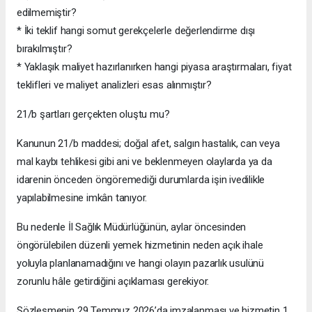
edilmemiştir?
* İki teklif hangi somut gerekçelerle değerlendirme dışı
bırakılmıştır?
* Yaklaşık maliyet hazırlanırken hangi piyasa araştırmaları, fiyat
teklifleri ve maliyet analizleri esas alınmıştır?
21/b şartları gerçekten oluştu mu?
Kanunun 21/b maddesi; doğal afet, salgın hastalık, can veya
mal kaybı tehlikesi gibi ani ve beklenmeyen olaylarda ya da
idarenin önceden öngöremediği durumlarda işin ivedilikle
yapılabilmesine imkân tanıyor.
Bu nedenle İl Sağlık Müdürlüğünün, aylar öncesinden
öngörülebilen düzenli yemek hizmetinin neden açık ihale
yoluyla planlanamadığını ve hangi olayın pazarlık usulünü
zorunlu hâle getirdiğini açıklaması gerekiyor.
Sözleşmenin 29 Temmuz 2026’da imzalanması ve hizmetin 1