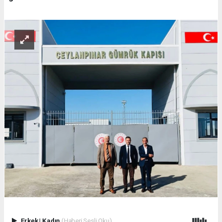
Erkek
|
Kadın
(Haberi Sesli Oku)