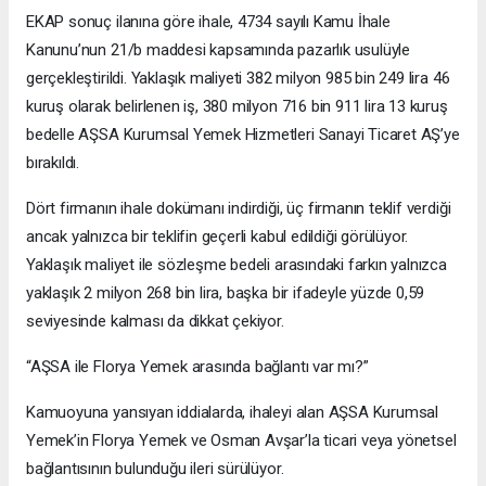
EKAP sonuç ilanına göre ihale, 4734 sayılı Kamu İhale
Kanunu’nun 21/b maddesi kapsamında pazarlık usulüyle
gerçekleştirildi. Yaklaşık maliyeti 382 milyon 985 bin 249 lira 46
kuruş olarak belirlenen iş, 380 milyon 716 bin 911 lira 13 kuruş
bedelle AŞSA Kurumsal Yemek Hizmetleri Sanayi Ticaret AŞ’ye
bırakıldı.
Dört firmanın ihale dokümanı indirdiği, üç firmanın teklif verdiği
ancak yalnızca bir teklifin geçerli kabul edildiği görülüyor.
Yaklaşık maliyet ile sözleşme bedeli arasındaki farkın yalnızca
yaklaşık 2 milyon 268 bin lira, başka bir ifadeyle yüzde 0,59
seviyesinde kalması da dikkat çekiyor.
“AŞSA ile Florya Yemek arasında bağlantı var mı?”
Kamuoyuna yansıyan iddialarda, ihaleyi alan AŞSA Kurumsal
Yemek’in Florya Yemek ve Osman Avşar’la ticari veya yönetsel
bağlantısının bulunduğu ileri sürülüyor.