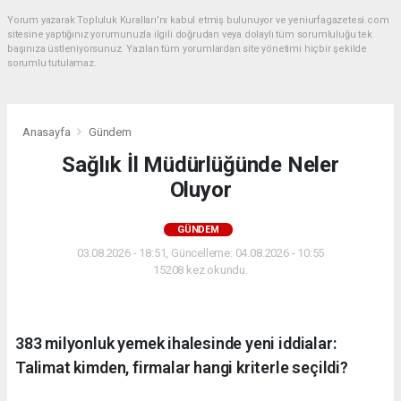
Yorum yazarak Topluluk Kuralları’nı kabul etmiş bulunuyor ve yeniurfagazetesi.com
sitesine yaptığınız yorumunuzla ilgili doğrudan veya dolaylı tüm sorumluluğu tek
başınıza üstleniyorsunuz. Yazılan tüm yorumlardan site yönetimi hiçbir şekilde
sorumlu tutulamaz.
Anasayfa
Gündem
Sağlık İl Müdürlüğünde Neler
Oluyor
GÜNDEM
03.08.2026 - 18:51, Güncelleme: 04.08.2026 - 10:55
15208 kez okundu.
383 milyonluk yemek ihalesinde yeni iddialar:
Talimat kimden, firmalar hangi kriterle seçildi?