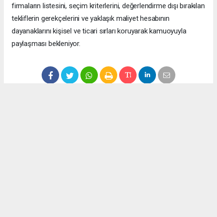
firmaların listesini, seçim kriterlerini, değerlendirme dışı bırakılan
tekliflerin gerekçelerini ve yaklaşık maliyet hesabının
dayanaklarını kişisel ve ticari sırları koruyarak kamuoyuyla
paylaşması bekleniyor.
Anadolu Ajansı (AA), İhlas Haber Ajansı (İHA), Demirören
Haber Ajansı (DHA) ve diğer ajanslar tarafından eklenen tüm
haberler, sitemizin editörlerinin müdahalesi olmadan ajans
kanallarından çekilmektedir. Bu haberlerde yer alan hukuki
muhataplar haberi geçen ajanslar olup sitemizin hiç bir
editörü sorumlu tutulamaz...
Okuyucu Yorumları
(0)