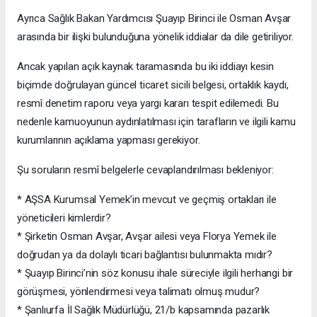
Ayrıca Sağlık Bakan Yardımcısı Şuayıp Birinci ile Osman Avşar
arasında bir ilişki bulunduğuna yönelik iddialar da dile getiriliyor.
Ancak yapılan açık kaynak taramasında bu iki iddiayı kesin
biçimde doğrulayan güncel ticaret sicili belgesi, ortaklık kaydı,
resmî denetim raporu veya yargı kararı tespit edilemedi. Bu
nedenle kamuoyunun aydınlatılması için tarafların ve ilgili kamu
kurumlarının açıklama yapması gerekiyor.
Şu soruların resmî belgelerle cevaplandırılması bekleniyor:
* AŞSA Kurumsal Yemek’in mevcut ve geçmiş ortakları ile
yöneticileri kimlerdir?
* Şirketin Osman Avşar, Avşar ailesi veya Florya Yemek ile
doğrudan ya da dolaylı ticari bağlantısı bulunmakta mıdır?
* Şuayıp Birinci’nin söz konusu ihale süreciyle ilgili herhangi bir
görüşmesi, yönlendirmesi veya talimatı olmuş mudur?
* Şanlıurfa İl Sağlık Müdürlüğü, 21/b kapsamında pazarlık