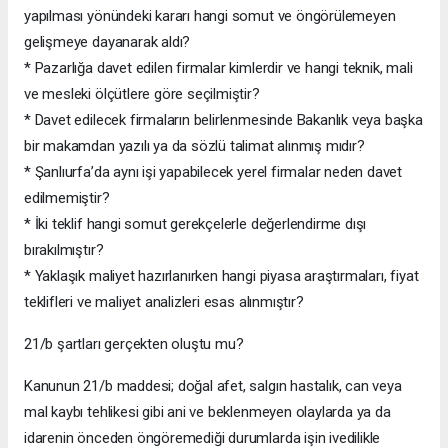
yapılması yönündeki kararı hangi somut ve öngörülemeyen
gelişmeye dayanarak aldı?
* Pazarlığa davet edilen firmalar kimlerdir ve hangi teknik, mali
ve mesleki ölçütlere göre seçilmiştir?
* Davet edilecek firmaların belirlenmesinde Bakanlık veya başka
bir makamdan yazılı ya da sözlü talimat alınmış mıdır?
* Şanlıurfa’da aynı işi yapabilecek yerel firmalar neden davet
edilmemiştir?
* İki teklif hangi somut gerekçelerle değerlendirme dışı
bırakılmıştır?
* Yaklaşık maliyet hazırlanırken hangi piyasa araştırmaları, fiyat
teklifleri ve maliyet analizleri esas alınmıştır?
21/b şartları gerçekten oluştu mu?
Kanunun 21/b maddesi; doğal afet, salgın hastalık, can veya
mal kaybı tehlikesi gibi ani ve beklenmeyen olaylarda ya da
idarenin önceden öngöremediği durumlarda işin ivedilikle