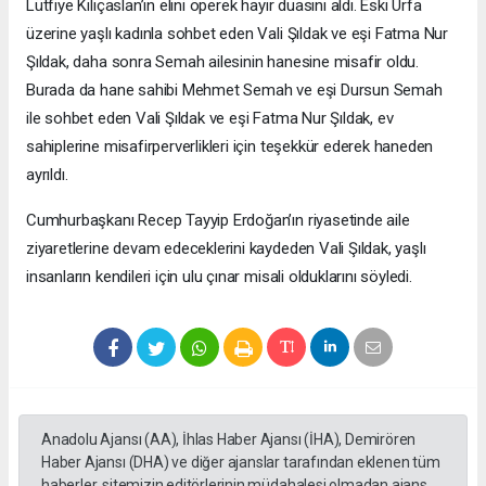
Lütfiye Kılıçaslan’ın elini öperek hayır duasını aldı. Eski Urfa
üzerine yaşlı kadınla sohbet eden Vali Şıldak ve eşi Fatma Nur
Şıldak, daha sonra Semah ailesinin hanesine misafir oldu.
Burada da hane sahibi Mehmet Semah ve eşi Dursun Semah
ile sohbet eden Vali Şıldak ve eşi Fatma Nur Şıldak, ev
sahiplerine misafirperverlikleri için teşekkür ederek haneden
ayrıldı.
Cumhurbaşkanı Recep Tayyip Erdoğan’ın riyasetinde aile
ziyaretlerine devam edeceklerini kaydeden Vali Şıldak, yaşlı
insanların kendileri için ulu çınar misali olduklarını söyledi.
Anadolu Ajansı (AA), İhlas Haber Ajansı (İHA), Demirören
Haber Ajansı (DHA) ve diğer ajanslar tarafından eklenen tüm
haberler, sitemizin editörlerinin müdahalesi olmadan ajans