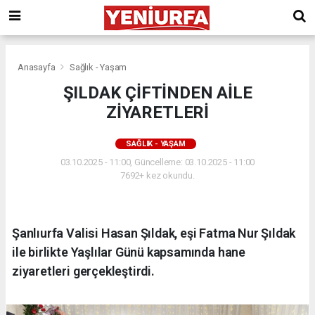
Anasayfa
Sağlık - Yaşam
ŞILDAK ÇİFTİNDEN AİLE
ZİYARETLERİ
SAĞLIK - YAŞAM
03.10.2025 - 11:00, Güncelleme: 03.10.2025 - 11:00
7692+ kez okundu.
Şanlıurfa Valisi Hasan Şıldak, eşi Fatma Nur Şıldak
ile birlikte Yaşlılar Günü kapsamında hane
ziyaretleri gerçekleştirdi.