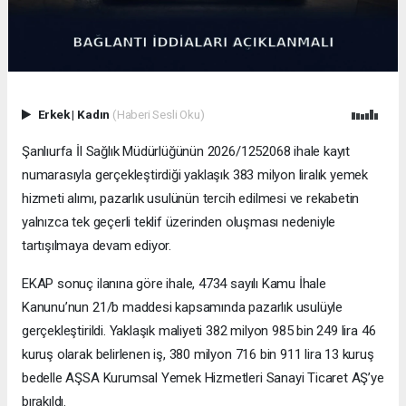
Erkek
|
Kadın
(Haberi Sesli Oku)
Şanlıurfa İl Sağlık Müdürlüğünün 2026/1252068 ihale kayıt
numarasıyla gerçekleştirdiği yaklaşık 383 milyon liralık yemek
hizmeti alımı, pazarlık usulünün tercih edilmesi ve rekabetin
yalnızca tek geçerli teklif üzerinden oluşması nedeniyle
tartışılmaya devam ediyor.
EKAP sonuç ilanına göre ihale, 4734 sayılı Kamu İhale
Kanunu’nun 21/b maddesi kapsamında pazarlık usulüyle
gerçekleştirildi. Yaklaşık maliyeti 382 milyon 985 bin 249 lira 46
kuruş olarak belirlenen iş, 380 milyon 716 bin 911 lira 13 kuruş
bedelle AŞSA Kurumsal Yemek Hizmetleri Sanayi Ticaret AŞ’ye
bırakıldı.