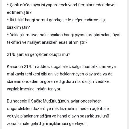
* Şanlıurfa’da aynı işi yapabilecek yerel firmalar neden davet
edilmemiştir?
* İki teklif hangi somut gerekçelerle değerlendirme dışı
bırakılmıştır?
* Yaklaşık maliyet hazırlanırken hangi piyasa araştırmaları, fiyat
teklifleri ve maliyet analizleri esas alınmıştır?
21/b şartları gerçekten oluştu mu?
Kanunun 21/b maddesi; doğal afet, salgın hastalık, can veya
mal kaybı tehlikesi gibi ani ve beklenmeyen olaylarda ya da
idarenin önceden öngöremediği durumlarda işin ivedilikle
yapılabilmesine imkân tanıyor.
Bu nedenle İl Sağlık Müdürlüğünün, aylar öncesinden
öngörülebilen düzenli yemek hizmetinin neden açık ihale
yoluyla planlanamadığını ve hangi olayın pazarlık usulünü
zorunlu hâle getirdiğini açıklaması gerekiyor.