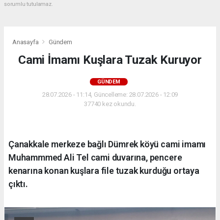
sorumlu tutulamaz.
Anasayfa
Gündem
Cami İmamı Kuşlara Tuzak Kuruyor
GÜNDEM
28.07.2026 - 11:14, Güncelleme: 28.07.2026 - 12:09
37740 kez okundu.
Çanakkale merkeze bağlı Dümrek köyü cami imamı
Muhammmed Ali Tel cami duvarına, pencere
kenarına konan kuşlara file tuzak kurduğu ortaya
çıktı.