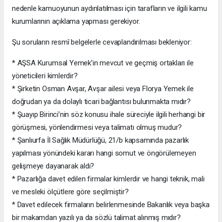
nedenle kamuoyunun aydınlatılması için tarafların ve ilgili kamu
kurumlarının açıklama yapması gerekiyor.
Şu soruların resmî belgelerle cevaplandırılması bekleniyor:
* AŞSA Kurumsal Yemek’in mevcut ve geçmiş ortakları ile
yöneticileri kimlerdir?
* Şirketin Osman Avşar, Avşar ailesi veya Florya Yemek ile
doğrudan ya da dolaylı ticari bağlantısı bulunmakta mıdır?
* Şuayıp Birinci’nin söz konusu ihale süreciyle ilgili herhangi bir
görüşmesi, yönlendirmesi veya talimatı olmuş mudur?
* Şanlıurfa İl Sağlık Müdürlüğü, 21/b kapsamında pazarlık
yapılması yönündeki kararı hangi somut ve öngörülemeyen
gelişmeye dayanarak aldı?
* Pazarlığa davet edilen firmalar kimlerdir ve hangi teknik, mali
ve mesleki ölçütlere göre seçilmiştir?
* Davet edilecek firmaların belirlenmesinde Bakanlık veya başka
bir makamdan yazılı ya da sözlü talimat alınmış mıdır?