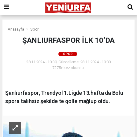
Anasayfa
Spor
ŞANLIURFASPOR İLK 10’DA
SPOR
28.11.2024 - 10:30, Güncelleme: 28.11.2024 - 10:30
7275+ kez okundu.
Şanlıurfaspor, Trendyol 1.Ligde 13.hafta da Bolu
spora talihsiz şekilde te golle mağlup oldu.