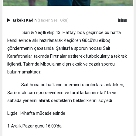
Erkek
|
Kadın
(Haberi Sesli Oku)
Sarı & Yeşilli ekip 13. Haftayı boş geçirince bu hafta
kendi evinde sıkı hazırlanarak Keçiören Gücü’nü eliboş
göndermenin çabasında. Şanlıurfa sporun hocası Sait
Karafırtınalar, takımda Fırtınalar estirerek futbolcularıyla tek tek
ilgilendi. Takımda Mboula’nın dışın eksik ve cezalı sporcu
bulunmamaktadır.
Sait hoca bu haftanın önemini futbolculara anlatırken,
Şanlıurfalı tüm sporseverlerin ve taraftarlarının stat’ ta ve
sahada yerlerini alarak desteklerin beklediklerini söyledi.
Ligde 14.hafta mücadelesinde
1 Aralık Pazar günü 16.00'da