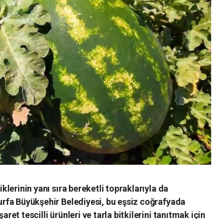
iklerinin yanı sıra bereketli topraklarıyla da
ıurfa Büyükşehir Belediyesi, bu eşsiz coğrafyada
aret tescilli ürünleri ve tarla bitkilerini tanıtmak için