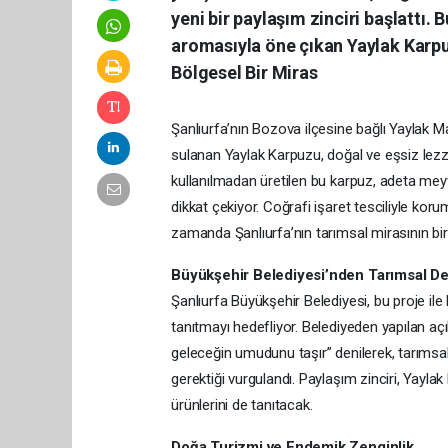
yeni bir paylaşım zinciri başlattı. B
aromasıyla öne çıkan Yaylak Karp
Bölgesel Bir Miras
Şanlıurfa’nın Bozova ilçesine bağlı Yaylak Mah
sulanan Yaylak Karpuzu, doğal ve eşsiz lezzet
kullanılmadan üretilen bu karpuz, adeta mey
dikkat çekiyor. Coğrafi işaret tesciliyle kor
zamanda Şanlıurfa’nın tarımsal mirasının bi
Büyükşehir Belediyesi’nden Tarımsal D
Şanlıurfa Büyükşehir Belediyesi, bu proje ile k
tanıtmayı hedefliyor. Belediyeden yapılan a
geleceğin umudunu taşır” denilerek, tarımsal
gerektiği vurgulandı. Paylaşım zinciri, Yaylak
ürünlerini de tanıtacak.
Doğa Turizmi ve Endemik Zenginlik