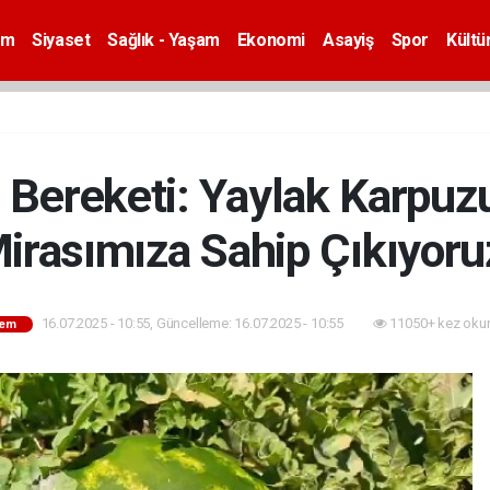
em
Siyaset
Sağlık - Yaşam
Ekonomi
Asayiş
Spor
Kültü
n Bereketi: Yaylak Karpuzu
irasımıza Sahip Çıkıyoru
16.07.2025 - 10:55, Güncelleme: 16.07.2025 - 10:55
11050+ kez oku
em