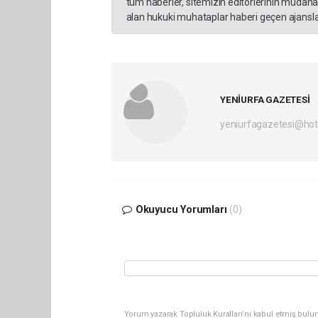
tüm haberler, sitemizin editörlerinin müdaha
alan hukuki muhataplar haberi geçen ajanslar
YENİURFA GAZETESİ
yeniurfagazetesi@ho
Okuyucu Yorumları
(0)
Yorum yazarak Topluluk Kuralları’nı kabul etmiş bulun