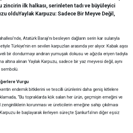
u zincirin ilk halkası, serinleten tadı ve büyüleyici
uzu olduYaylak Karpuzu: Sadece Bir Meyve Değil,
allesi’nde, Atatürk Barajı’nı besleyen dağların serin kar sularıyla
iyle Türkiye’nin en sevilen karpuzları arasında yer alıyor. Kabak aşısı
veli bir dondurmayı andıran yumuşak dokusu ve ağızda eriyen tadıyla
uma altına alınan Yaylak Karpuzu, sadece bir yaz meyvesi değil, aynı
r sembolü.
eğerlere Vurgu
entin endemik bitkilerini ve tescilli ürünlerini daha geniş kitlelere
çıklamada, “Bu topraklarda kök salan her ürün, geçmişin emeğini ve
 zenginliklerin korunması ve üreticilerin emeğine sahip çıkılması
 Karpuzu ile başlayarak ilerleyen süreçte Şanlıurfa’nın diğer eşsiz