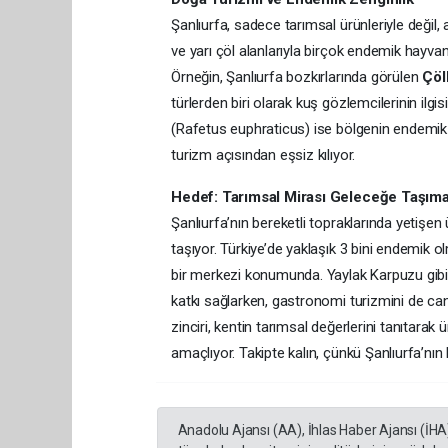
Şanlıurfa, sadece tarımsal ürünleriyle değil,
ve yarı çöl alanlarıyla birçok endemik hayvan
Örneğin, Şanlıurfa bozkırlarında görülen
Çöl
türlerden biri olarak kuş gözlemcilerinin ilgis
(Rafetus euphraticus) ise bölgenin endemik ca
turizm açısından eşsiz kılıyor.
Hedef: Tarımsal Mirası Geleceğe Taşım
Şanlıurfa’nın bereketli topraklarında yetişe
taşıyor. Türkiye’de yaklaşık 3 bini endemik ol
bir merkezi konumunda. Yaylak Karpuzu gibi c
katkı sağlarken, gastronomi turizmini de canl
zinciri, kentin tarımsal değerlerini tanıtara
amaçlıyor. Takipte kalın, çünkü Şanlıurfa’nın
Anadolu Ajansı (AA), İhlas Haber Ajansı (İHA