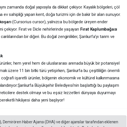
 aynı zamanda doğal yapısıyla da dikkat çekiyor. Kayalık bölgeleri, çöl
a ev sahipliği yapan kent, doğa turizmi için de bakir bir alan sunuyor.
koşarı
(Cursorius cursor), yalnızca bu bölgede üreyen ender
ini çekiyor. Fırat ve Dicle nehirlerinde yaşayan
Fırat Kaplumbağası
nlılarından bir diğeri. Bu doğal zenginlikler, Şanlıurfa’yı tarım ve
ak
n ürünler, hem yerel hem de uluslararası arenada büyük bir potansiyel
mak üzere 11 bin bitki türü yetişirken, Şanlıurfa bu çeşitliliğin önemli
oğrafi işaretli ürünler, bölgenin ekonomik ve kültürel kalkınmasına
andırıyor.
Şanlıurfa Büyükşehir Belediyesi’nin başlattığı bu paylaşım
k üreticilere destek olmayı ve bu eşsiz lezzetleri dünyaya duyurmayı
 bereketli hikâyesi daha yeni başlıyor!
), Demirören Haber Ajansı (DHA) ve diğer ajanslar tarafından eklenen