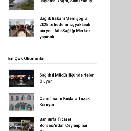
İlaçlama Doğru, Saati Yanlış
Sağlık Bakanı Memişoğlu:
2025'te hedefimiz, yaklaşık
bin yeni Aile Sağlığı Merkezi
yapmak
En Çok Okunanlar
Sağlık İl Müdürlüğünde Neler
Oluyor
Cami İmamı Kuşlara Tuzak
Kuruyor
Şanlıurfa Ticaret
Borsası'ndan Ceylanpınar