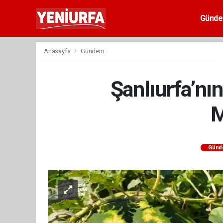
Günd
Anasayfa
Gündem
Şanlıurfa’nı
M
Günd