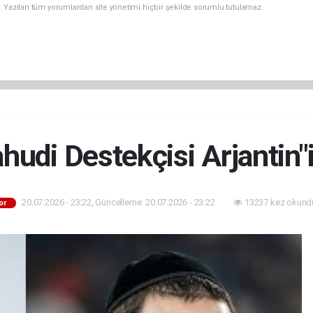
. Yazılan tüm yorumlardan site yönetimi hiçbir şekilde sorumlu tutulamaz.
hudi Destekçisi Arjantin"i
20.07.2026 - 23:22, Güncelleme: 20.07.2026 - 23:22
13237 kez okund
or