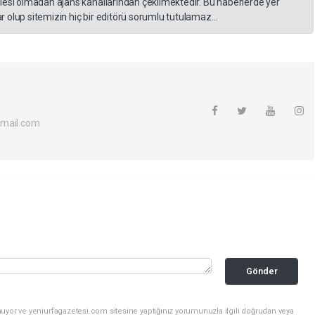
lesi olmadan ajans kanallarından çekilmektedir. Bu haberlerde yer
 olup sitemizin hiç bir editörü sorumlu tutulamaz...
tmail.com
Gönder
uyor ve yeniurfagazetesi.com sitesine yaptığınız yorumunuzla ilgili doğrudan veya