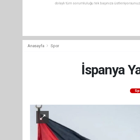
dolaylı tüm sorumluluğu tek başınıza üstleniyorsunuz
Anasayfa
Spor
İspanya Ya
Sp