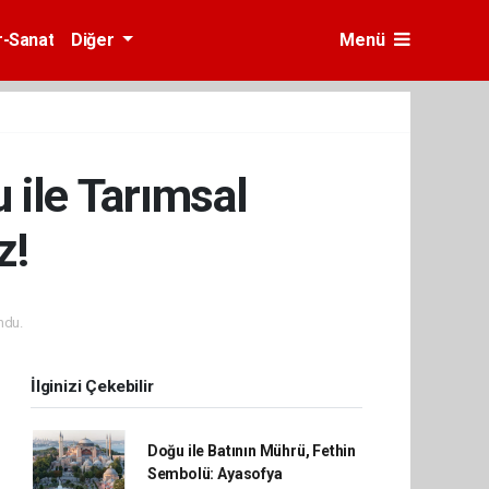
r-Sanat
Diğer
Menü
 ile Tarımsal
z!
ndu.
İlginizi Çekebilir
Doğu ile Batının Mührü, Fethin
Sembolü: Ayasofya