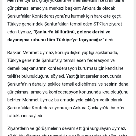
Mehmet Uymaz çıtayı yükseltti ve memleketinin sesinin daha
gür çıkması amacıyla merkezi başkent Ankara’da olacak
Şanlıurfalılar Konfederasyonu’nu kurmak için harekete geçti.
Türkiye genelindeki Şanlıurfalıları temsil eden STK’ları ziyaret
eden Uymaz, “
Şanlıurfa kültürünü, geleneklerini ve
dayanışma ruhunu tüm Türkiye’ye taşıyacağız
” dedi.
Başkan Mehmet Uymaz, konuya ilişkin yaptığı açıklamada,
Türkiye genelinde Şanlıurfa’yı temsil eden federasyon ve
dernek başkanlarının konfederasyon kurulması için kendisine
teklifte bulunulduğunu söyledi. Yaptığı istişareler sonucunda
Şanlıurfa’nın daha iyi şekilde temsil edilebilmesi ve sesinin daha
gür çıkması amacıyla konfederasyon konusunda ikna olduğunu
belirten Mehmet Uymaz bu amaçla yola çıktığını ve ilk olarak
Şanlıurfalılar Konfederasyonu için Ankara Çankaya’da bir ofis
tuttuklarını söyledi.
Ziyaretlerin ve görüşmelerin devam ettiğini vurgulayan Uymaz,