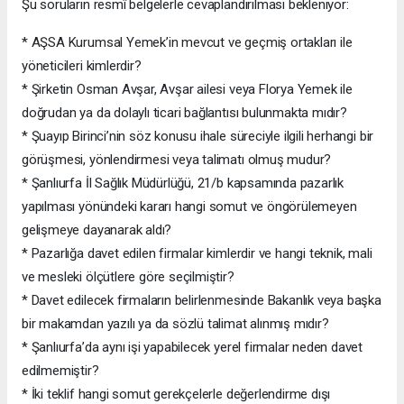
Şu soruların resmî belgelerle cevaplandırılması bekleniyor:
* AŞSA Kurumsal Yemek’in mevcut ve geçmiş ortakları ile
yöneticileri kimlerdir?
* Şirketin Osman Avşar, Avşar ailesi veya Florya Yemek ile
doğrudan ya da dolaylı ticari bağlantısı bulunmakta mıdır?
* Şuayıp Birinci’nin söz konusu ihale süreciyle ilgili herhangi bir
görüşmesi, yönlendirmesi veya talimatı olmuş mudur?
* Şanlıurfa İl Sağlık Müdürlüğü, 21/b kapsamında pazarlık
yapılması yönündeki kararı hangi somut ve öngörülemeyen
gelişmeye dayanarak aldı?
* Pazarlığa davet edilen firmalar kimlerdir ve hangi teknik, mali
ve mesleki ölçütlere göre seçilmiştir?
* Davet edilecek firmaların belirlenmesinde Bakanlık veya başka
bir makamdan yazılı ya da sözlü talimat alınmış mıdır?
* Şanlıurfa’da aynı işi yapabilecek yerel firmalar neden davet
edilmemiştir?
* İki teklif hangi somut gerekçelerle değerlendirme dışı