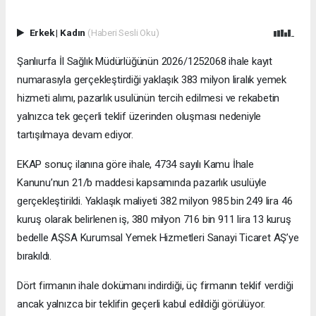
Erkek
|
Kadın
(Haberi Sesli Oku)
Şanlıurfa İl Sağlık Müdürlüğünün 2026/1252068 ihale kayıt
numarasıyla gerçekleştirdiği yaklaşık 383 milyon liralık yemek
hizmeti alımı, pazarlık usulünün tercih edilmesi ve rekabetin
yalnızca tek geçerli teklif üzerinden oluşması nedeniyle
tartışılmaya devam ediyor.
EKAP sonuç ilanına göre ihale, 4734 sayılı Kamu İhale
Kanunu’nun 21/b maddesi kapsamında pazarlık usulüyle
gerçekleştirildi. Yaklaşık maliyeti 382 milyon 985 bin 249 lira 46
kuruş olarak belirlenen iş, 380 milyon 716 bin 911 lira 13 kuruş
bedelle AŞSA Kurumsal Yemek Hizmetleri Sanayi Ticaret AŞ’ye
bırakıldı.
Dört firmanın ihale dokümanı indirdiği, üç firmanın teklif verdiği
ancak yalnızca bir teklifin geçerli kabul edildiği görülüyor.