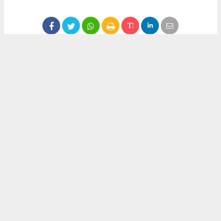
Anadolu Ajansı (AA), İhlas Haber Ajansı (İHA), Demirören
Haber Ajansı (DHA) ve diğer ajanslar tarafından eklenen tüm
haberler, sitemizin editörlerinin müdahalesi olmadan ajans
kanallarından çekilmektedir. Bu haberlerde yer alan hukuki
muhataplar haberi geçen ajanslar olup sitemizin hiç bir
editörü sorumlu tutulamaz...
Okuyucu Yorumları
(0)
Gönder