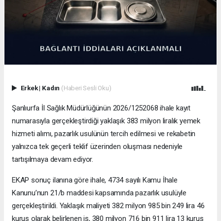
Erkek
|
Kadın
(Haberi Sesli Oku)
Şanlıurfa İl Sağlık Müdürlüğünün 2026/1252068 ihale kayıt
numarasıyla gerçekleştirdiği yaklaşık 383 milyon liralık yemek
hizmeti alımı, pazarlık usulünün tercih edilmesi ve rekabetin
yalnızca tek geçerli teklif üzerinden oluşması nedeniyle
tartışılmaya devam ediyor.
EKAP sonuç ilanına göre ihale, 4734 sayılı Kamu İhale
Kanunu’nun 21/b maddesi kapsamında pazarlık usulüyle
gerçekleştirildi. Yaklaşık maliyeti 382 milyon 985 bin 249 lira 46
kuruş olarak belirlenen iş, 380 milyon 716 bin 911 lira 13 kuruş