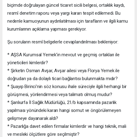
biçimde doğrulayan güncel ticaret sicili belgesi, ortaklık kaydı,
resmî denetim raporu veya yargı kararı tespit edilemedi. Bu
nedenle kamuoyunun aydınlatılması için tarafların ve ilgili kamu
kurumlarının açıklama yapması gerekiyor.
Şu soruların resmî belgelerle cevaplandırılması bekleniyor:
* AŞSA Kurumsal Yemek’in mevcut ve geçmiş ortakları ile
yöneticileri kimlerdir?
* Şirketin Osman Avşar, Avşar ailesi veya Florya Yemek ile
doğrudan ya da dolaylı ticari bağlantısı bulunmakta mıdır?
* Şuayıp Birinci’nin söz konusu ihale süreciyle ilgili herhangi bir
görüşmesi, yönlendirmesi veya talimatı olmuş mudur?
* Şanlıurfa İl Sağlık Müdürlüğü, 21/b kapsamında pazarlık
yapılması yönündeki kararı hangi somut ve öngörülemeyen
gelişmeye dayanarak aldı?
* Pazarlığa davet edilen firmalar kimlerdir ve hangi teknik, mali
ve mesleki ölçütlere göre seçilmiştir?