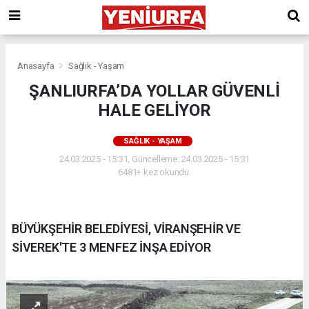
Anasayfa
Sağlık - Yaşam
ŞANLIURFA’DA YOLLAR GÜVENLİ
HALE GELİYOR
SAĞLIK - YAŞAM
24.03.2025 - 15:31, Güncelleme: 24.03.2025 - 15:31
6481+ kez okundu.
BÜYÜKŞEHİR BELEDİYESİ, VİRANŞEHİR VE
SİVEREK'TE 3 MENFEZ İNŞA EDİYOR