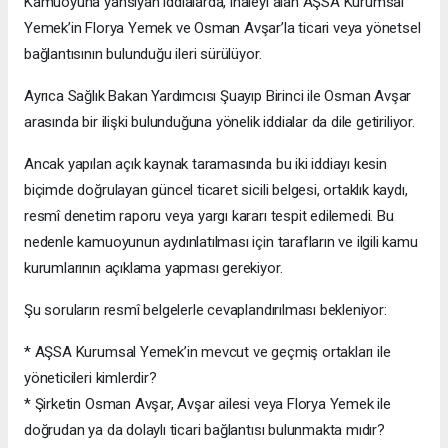
Kamuoyuna yansıyan iddialarda, ihaleyi alan AŞSA Kurumsal
Yemek’in Florya Yemek ve Osman Avşar’la ticari veya yönetsel
bağlantısının bulunduğu ileri sürülüyor.
Ayrıca Sağlık Bakan Yardımcısı Şuayıp Birinci ile Osman Avşar
arasında bir ilişki bulunduğuna yönelik iddialar da dile getiriliyor.
Ancak yapılan açık kaynak taramasında bu iki iddiayı kesin
biçimde doğrulayan güncel ticaret sicili belgesi, ortaklık kaydı,
resmî denetim raporu veya yargı kararı tespit edilemedi. Bu
nedenle kamuoyunun aydınlatılması için tarafların ve ilgili kamu
kurumlarının açıklama yapması gerekiyor.
Şu soruların resmî belgelerle cevaplandırılması bekleniyor:
* AŞSA Kurumsal Yemek’in mevcut ve geçmiş ortakları ile
yöneticileri kimlerdir?
* Şirketin Osman Avşar, Avşar ailesi veya Florya Yemek ile
doğrudan ya da dolaylı ticari bağlantısı bulunmakta mıdır?