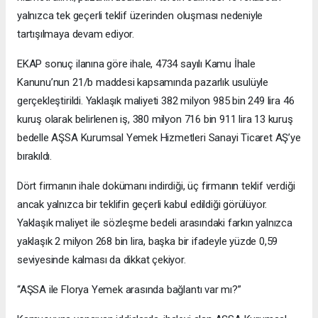
yalnızca tek geçerli teklif üzerinden oluşması nedeniyle
tartışılmaya devam ediyor.
EKAP sonuç ilanına göre ihale, 4734 sayılı Kamu İhale
Kanunu’nun 21/b maddesi kapsamında pazarlık usulüyle
gerçekleştirildi. Yaklaşık maliyeti 382 milyon 985 bin 249 lira 46
kuruş olarak belirlenen iş, 380 milyon 716 bin 911 lira 13 kuruş
bedelle AŞSA Kurumsal Yemek Hizmetleri Sanayi Ticaret AŞ’ye
bırakıldı.
Dört firmanın ihale dokümanı indirdiği, üç firmanın teklif verdiği
ancak yalnızca bir teklifin geçerli kabul edildiği görülüyor.
Yaklaşık maliyet ile sözleşme bedeli arasındaki farkın yalnızca
yaklaşık 2 milyon 268 bin lira, başka bir ifadeyle yüzde 0,59
seviyesinde kalması da dikkat çekiyor.
“AŞSA ile Florya Yemek arasında bağlantı var mı?”