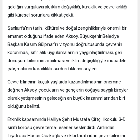
geldiğini vurgulayarak, iklim değişikliği, kuraklık ve çevre kirliliği
gibi küresel sorunlara dikkat çekti.
Şanlıurfa’nın tarihi, kültürel ve doğal zenginlikleriyle önemli bir
emanet olduğunu ifade eden Aksoy, Büyükşehir Belediye
Başkanı Kasım Gülpınar’ın vizyonu doğrultusunda çevrenin
korunması, sıfır atık uygulamalarının yaygınlaştırılması, geri
dönüşüm bilincinin artırılması ve iklim değişikliğiyle mücadele
çalışmalarını kararlılıkla sürdürdüklerini söyledi.
Çevre bilincinin küçük yaşlarda kazandırılmasının önemine
değinen Aksoy, çocukların ve gençlerin doğaya saygılı bireyler
olarak yetişmesinin geleceğin en büyük kazanımlarından biri
olduğunu belirtti.
Etkinlik kapsamında Haliliye Şehit Mustafa Çiftçi İlkokulu 3-D
sınıfı korosu çevre temalı eserler seslendirdi. Ardından
Tiyatrocu Hasan Ocakoğlu ve ekibi tarafından çevre bilincini