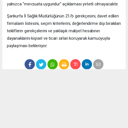
yalnızca “mevzuata uygundur” açıklaması yeterli olmayacaktır.
Şanlıurfa İl Sağlık Müdürlüğünün 21/b gerekçesini, davet edilen
firmaların listesini, seçim kriterlerini, değerlendirme dışı bırakılan
tekliflerin gerekçelerini ve yaklaşık maliyet hesabının
dayanaklarını kişisel ve ticari sırları koruyarak kamuoyuyla
paylaşması bekleniyor.
Anadolu Ajansı (AA), İhlas Haber Ajansı (İHA), Demirören
Haber Ajansı (DHA) ve diğer ajanslar tarafından eklenen tüm
haberler, sitemizin editörlerinin müdahalesi olmadan ajans
kanallarından çekilmektedir. Bu haberlerde yer alan hukuki
muhataplar haberi geçen ajanslar olup sitemizin hiç bir
editörü sorumlu tutulamaz...