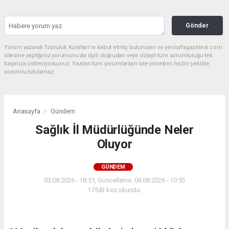
Gönder
Yorum yazarak Topluluk Kuralları’nı kabul etmiş bulunuyor ve yeniurfagazetesi.com
sitesine yaptığınız yorumunuzla ilgili doğrudan veya dolaylı tüm sorumluluğu tek
başınıza üstleniyorsunuz. Yazılan tüm yorumlardan site yönetimi hiçbir şekilde
sorumlu tutulamaz.
Anasayfa
Gündem
Sağlık İl Müdürlüğünde Neler
Oluyor
GÜNDEM
03.08.2026 - 18:51, Güncelleme: 04.08.2026 - 10:55
17543 kez okundu.