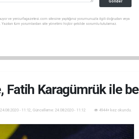
Gönder
uyor ve yeniurfagazetesi.com sitesine yaptığınız yorumunuzla ilgili doğrudan veya
. Yazılan tüm yorumlardan site yönetimi hiçbir şekilde sorumlu tutulamaz.
 Fatih Karagümrük ile be
24.08.2020 - 11:12, Güncelleme: 24.08.2020 - 11:12
4944+ kez okundu.