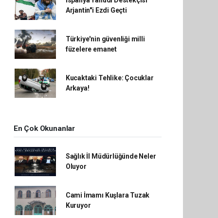
İspanya Yahudi Destekçisi
Arjantin"i Ezdi Geçti
Türkiye'nin güvenliği milli
füzelere emanet
Kucaktaki Tehlike: Çocuklar
Arkaya!
En Çok Okunanlar
Sağlık İl Müdürlüğünde Neler
Oluyor
Cami İmamı Kuşlara Tuzak
Kuruyor