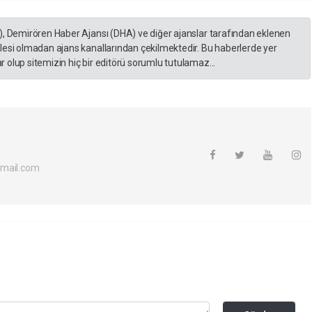
), Demirören Haber Ajansı (DHA) ve diğer ajanslar tarafından eklenen
lesi olmadan ajans kanallarından çekilmektedir. Bu haberlerde yer
 olup sitemizin hiç bir editörü sorumlu tutulamaz...
tmail.com