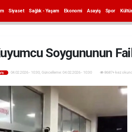
em
Siyaset
Sağlık - Yaşam
Ekonomi
Asayiş
Spor
Kültü
Kuyumcu Soygununun Fail
04.02.2026 - 10:30, Güncelleme: 04.02.2026 - 10:30
8687+ kez okund
yiş