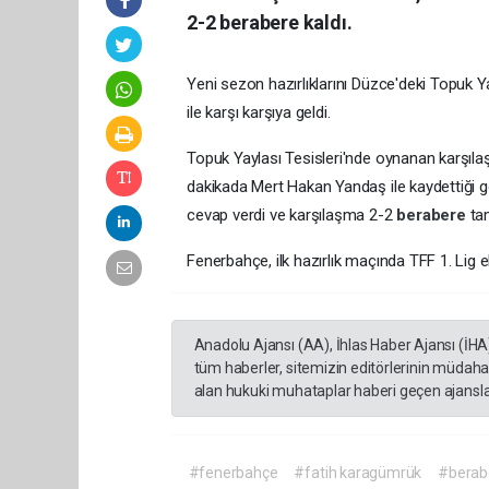
2-2 berabere kaldı.
Yeni sezon hazırlıklarını Düzce'deki Topuk Ya
ile karşı karşıya geldi.
Topuk Yaylası Tesisleri'nde oynanan karşıl
dakikada Mert Hakan Yandaş ile kaydettiği g
cevap verdi ve karşılaşma 2-2
berabere
ta
Fenerbahçe, ilk hazırlık maçında TFF 1. Lig e
Anadolu Ajansı (AA), İhlas Haber Ajansı (İHA
tüm haberler, sitemizin editörlerinin müdaha
alan hukuki muhataplar haberi geçen ajanslar
#fenerbahçe
#fatih karagümrük
#berab