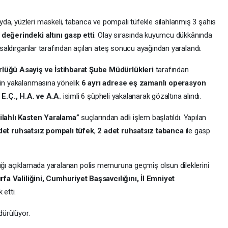
a, yüzleri maskeli, tabanca ve pompalı tüfekle silahlanmış 3 şahıs
değerindeki altını gasp etti
. Olay sırasında kuyumcu dükkânında
 saldırganlar tarafından açılan ateş sonucu ayağından yaralandı.
rlüğü Asayiş ve İstihbarat Şube Müdürlükleri
tarafından
rin yakalanmasına yönelik
6 ayrı adrese eş zamanlı operasyon
, E.Ç., H.A. ve A.A.
isimli 6 şüpheli yakalanarak gözaltına alındı.
Silahlı Kasten Yaralama”
suçlarından adli işlem başlatıldı. Yapılan
det ruhsatsız pompalı tüfek
,
2 adet ruhsatsız tabanca
ile gasp
yaptığı açıklamada yaralanan polis memuruna geçmiş olsun dileklerini
rfa Valiliğini, Cumhuriyet Başsavcılığını, İl Emniyet
 etti.
dürülüyor.