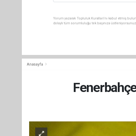
Yorum yazarak Topluluk Kuralları’nı kabul etmiş bulun
dolaylı tüm sorumluluğu tek başınıza üstleniyorsunuz
Anasayfa
Fenerbahçe,