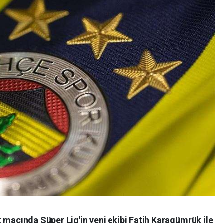
 maçında Süper Lig'in yeni ekibi Fatih Karagümrük ile