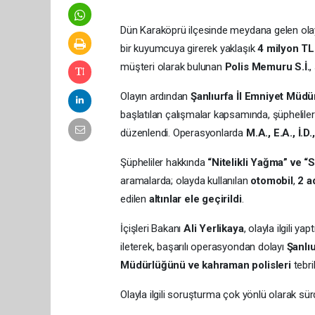
Dün Karaköprü ilçesinde meydana gelen olayd
bir kuyumcuya girerek yaklaşık
4 milyon TL 
müşteri olarak bulunan
Polis Memuru S.İ.
,
Olayın ardından
Şanlıurfa İl Emniyet Müdü
başlatılan çalışmalar kapsamında, şüphelile
düzenlendi. Operasyonlarda
M.A., E.A., İ.D.
Şüpheliler hakkında
“Nitelikli Yağma” ve “
aramalarda; olayda kullanılan
otomobil
,
2 a
edilen
altınlar ele geçirildi
.
İçişleri Bakanı
Ali Yerlikaya
, olayla ilgili 
ileterek, başarılı operasyondan dolayı
Şanlıu
Müdürlüğünü ve kahraman polisleri
tebrik
Olayla ilgili soruşturma çok yönlü olarak sür