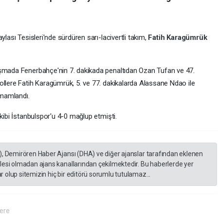
ylası Tesisleri'nde sürdüren sarı-lacivertli takım,
Fatih Karagümrük
aşmada Fenerbahçe'nin 7. dakikada penaltıdan Ozan Tufan ve 47.
ollere Fatih Karagümrük, 5. ve 77. dakikalarda Alassane Ndao ile
mamlandı.
kibi İstanbulspor'u 4-0 mağlup etmişti.
), Demirören Haber Ajansı (DHA) ve diğer ajanslar tarafından eklenen
lesi olmadan ajans kanallarından çekilmektedir. Bu haberlerde yer
 olup sitemizin hiç bir editörü sorumlu tutulamaz...
ere