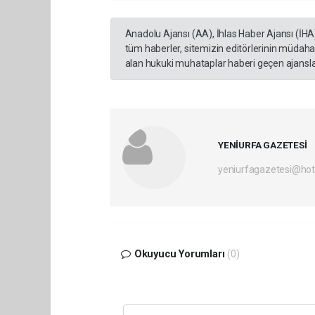
Anadolu Ajansı (AA), İhlas Haber Ajansı (İHA
tüm haberler, sitemizin editörlerinin müdaha
alan hukuki muhataplar haberi geçen ajanslar
YENİURFA GAZETESİ
yeniurfagazetesi@ho
Okuyucu Yorumları
(0)