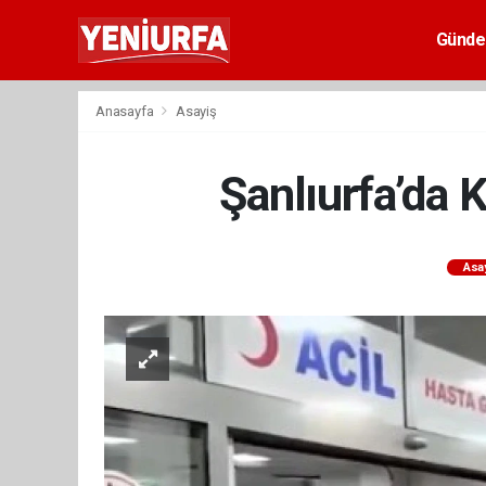
Günd
Anasayfa
Asayiş
Şanlıurfa’da 
Asa