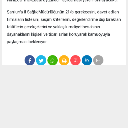
yalnızca “mevzuata uygundur” açıklaması yeterli olmayacaktır.
Şanlıurfa İl Sağlık Müdürlüğünün 21/b gerekçesini, davet edilen
firmaların listesini, seçim kriterlerini, değerlendirme dışı bırakılan
tekliflerin gerekçelerini ve yaklaşık maliyet hesabının
dayanaklarını kişisel ve ticari sırları koruyarak kamuoyuyla
paylaşması bekleniyor.
Anadolu Ajansı (AA), İhlas Haber Ajansı (İHA), Demirören
Haber Ajansı (DHA) ve diğer ajanslar tarafından eklenen tüm
haberler, sitemizin editörlerinin müdahalesi olmadan ajans
kanallarından çekilmektedir. Bu haberlerde yer alan hukuki
muhataplar haberi geçen ajanslar olup sitemizin hiç bir
editörü sorumlu tutulamaz...