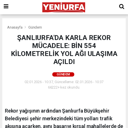
Anasayfa
Gündem
ŞANLIURFA'DA KARLA REKOR
MÜCADELE: BİN 554
KİLOMETRELİK YOL AĞI ULAŞIMA
AÇILDI
GÜNDEM
02.01.2026 - 10:37, Güncelleme: 02.01.2026 - 10:37
66222+ kez okundu.
Rekor yağışının ardından Şanlıurfa Büyükşehir
Belediyesi şehir merkezindeki tüm yolları trafik
akışına açarken, aynı başarıyı kırsal mahallelerde de