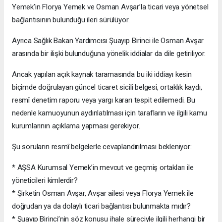
Yemek’in Florya Yemek ve Osman Avşar’la ticari veya yönetsel
bağlantısının bulunduğu ileri sürülüyor.
Ayrıca Sağlık Bakan Yardımcısı Şuayıp Birinci ile Osman Avşar
arasında bir ilişki bulunduğuna yönelik iddialar da dile getiriliyor.
Ancak yapılan açık kaynak taramasında bu iki iddiayı kesin
biçimde doğrulayan güncel ticaret sicili belgesi, ortaklık kaydı,
resmî denetim raporu veya yargı kararı tespit edilemedi. Bu
nedenle kamuoyunun aydınlatılması için tarafların ve ilgili kamu
kurumlarının açıklama yapması gerekiyor.
Şu soruların resmî belgelerle cevaplandırılması bekleniyor:
* AŞSA Kurumsal Yemek’in mevcut ve geçmiş ortakları ile
yöneticileri kimlerdir?
* Şirketin Osman Avşar, Avşar ailesi veya Florya Yemek ile
doğrudan ya da dolaylı ticari bağlantısı bulunmakta mıdır?
* Şuayıp Birinci’nin söz konusu ihale süreciyle ilgili herhangi bir