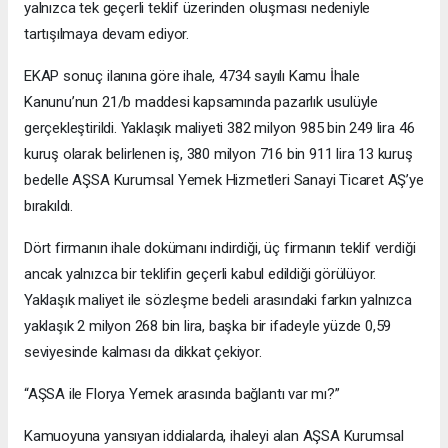
yalnızca tek geçerli teklif üzerinden oluşması nedeniyle
tartışılmaya devam ediyor.
EKAP sonuç ilanına göre ihale, 4734 sayılı Kamu İhale
Kanunu’nun 21/b maddesi kapsamında pazarlık usulüyle
gerçekleştirildi. Yaklaşık maliyeti 382 milyon 985 bin 249 lira 46
kuruş olarak belirlenen iş, 380 milyon 716 bin 911 lira 13 kuruş
bedelle AŞSA Kurumsal Yemek Hizmetleri Sanayi Ticaret AŞ’ye
bırakıldı.
Dört firmanın ihale dokümanı indirdiği, üç firmanın teklif verdiği
ancak yalnızca bir teklifin geçerli kabul edildiği görülüyor.
Yaklaşık maliyet ile sözleşme bedeli arasındaki farkın yalnızca
yaklaşık 2 milyon 268 bin lira, başka bir ifadeyle yüzde 0,59
seviyesinde kalması da dikkat çekiyor.
“AŞSA ile Florya Yemek arasında bağlantı var mı?”
Kamuoyuna yansıyan iddialarda, ihaleyi alan AŞSA Kurumsal