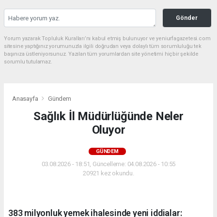
Gönder
Yorum yazarak Topluluk Kuralları’nı kabul etmiş bulunuyor ve yeniurfagazetesi.com
sitesine yaptığınız yorumunuzla ilgili doğrudan veya dolaylı tüm sorumluluğu tek
başınıza üstleniyorsunuz. Yazılan tüm yorumlardan site yönetimi hiçbir şekilde
sorumlu tutulamaz.
Anasayfa
Gündem
Sağlık İl Müdürlüğünde Neler
Oluyor
GÜNDEM
03.08.2026 - 18:51, Güncelleme: 04.08.2026 - 10:55
20921 kez okundu.
383 milyonluk yemek ihalesinde yeni iddialar: