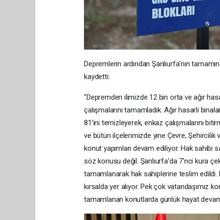
Depremlerin ardından Şanlıurfa'nın tamamında
kaydetti:
"Depremden ilimizde 12 bin orta ve ağır hasa
çalışmalarını tamamladık. Ağır hasarlı bina
81'ini temizleyerek, enkaz çalışmalarını bi
ve bütün ilçelerimizde yine Çevre, Şehircilik 
konut yapımları devam ediliyor. Hak sahibi 
söz konusu değil. Şanlıurfa'da 7'nci kura çek
tamamlanarak hak sahiplerine teslim edildi. 
kırsalda yer alıyor. Pek çok vatandaşımız kon
tamamlanan konutlarda günlük hayat devam 