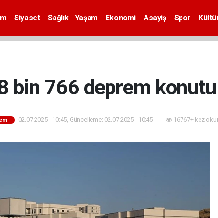
em
Siyaset
Sağlık - Yaşam
Ekonomi
Asayiş
Spor
Kültü
 8 bin 766 deprem konutu 
02.07.2025 - 10:45, Güncelleme: 02.07.2025 - 10:45
16767+ kez oku
em