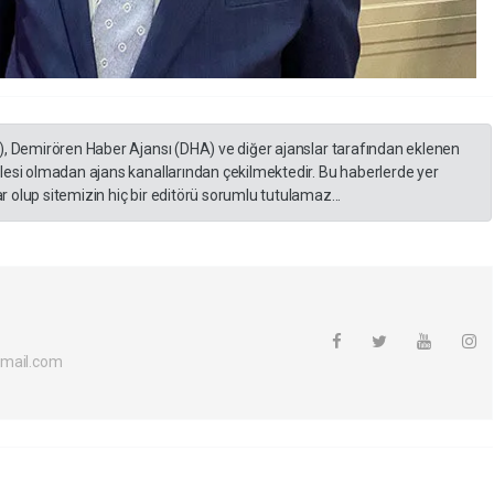
), Demirören Haber Ajansı (DHA) ve diğer ajanslar tarafından eklenen
lesi olmadan ajans kanallarından çekilmektedir. Bu haberlerde yer
 olup sitemizin hiç bir editörü sorumlu tutulamaz...
tmail.com