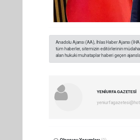
Anadolu Ajansı (AA), İhlas Haber Ajansı (İHA
tüm haberler, sitemizin editörlerinin müdaha
alan hukuki muhataplar haberi geçen ajanslar
YENİURFA GAZETESİ
yeniurfagazetesi@ho