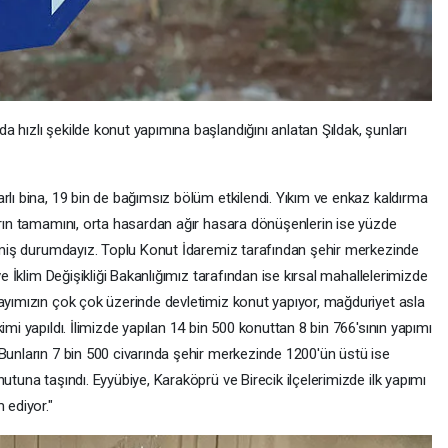
 hızlı şekilde konut yapımına başlandığını anlatan Şıldak, şunları
rlı bina, 19 bin de bağımsız bölüm etkilendi. Yıkım ve enkaz kaldırma
ların tamamını, orta hasardan ağır hasara dönüşenlerin ise yüzde
tirmiş durumdayız. Toplu Konut İdaremiz tarafından şehir merkezinde
ve İklim Değişikliği Bakanlığımız tarafından ise kırsal mahallelerimizde
sayımızın çok çok üzerinde devletimiz konut yapıyor, mağduriyet asla
imi yapıldı. İlimizde yapılan 14 bin 500 konuttan 8 bin 766'sının yapımı
Bunların 7 bin 500 civarında şehir merkezinde 1200'ün üstü ise
utuna taşındı. Eyyübiye, Karaköprü ve Birecik ilçelerimizde ilk yapımı
ediyor."