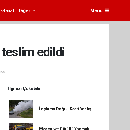
r-Sanat
Diğer
Menü
teslim edildi
ndu.
İlginizi Çekebilir
İlaçlama Doğru, Saati Yanlış
Medeniyet Gürültü Yapmak