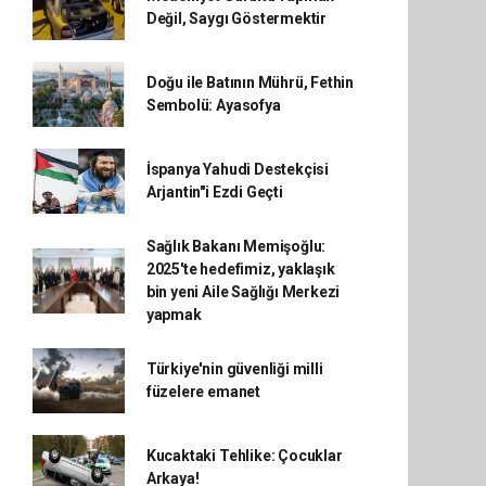
Değil, Saygı Göstermektir
Doğu ile Batının Mührü, Fethin
Sembolü: Ayasofya
İspanya Yahudi Destekçisi
Arjantin"i Ezdi Geçti
Sağlık Bakanı Memişoğlu:
2025'te hedefimiz, yaklaşık
bin yeni Aile Sağlığı Merkezi
yapmak
Türkiye'nin güvenliği milli
füzelere emanet
Kucaktaki Tehlike: Çocuklar
Arkaya!