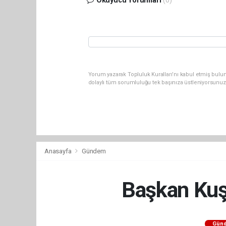
Okuyucu Yorumları
(0)
Yorum yazarak Topluluk Kuralları’nı kabul etmiş bulun
dolaylı tüm sorumluluğu tek başınıza üstleniyorsunuz
Anasayfa
Gündem
Başkan Kuş:
Gün