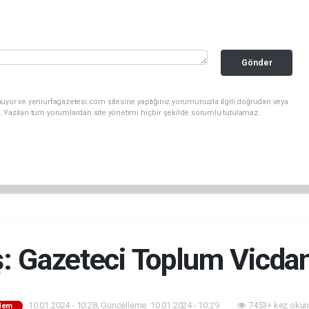
Gönder
uyor ve yeniurfagazetesi.com sitesine yaptığınız yorumunuzla ilgili doğrudan veya
. Yazılan tüm yorumlardan site yönetimi hiçbir şekilde sorumlu tutulamaz.
 Gazeteci Toplum Vicdan
10.01.2024 - 10:28, Güncelleme: 10.01.2024 - 10:29
7453+ kez okun
dem