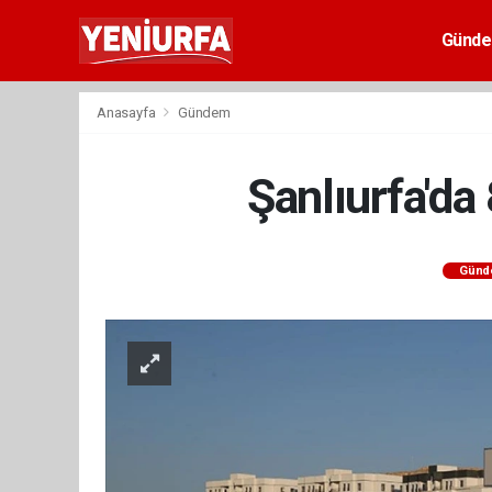
Günd
Anasayfa
Gündem
Şanlıurfa'da
Günd