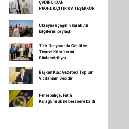
ÇADIRCI'DAN
PROF.DR.ÇITIRIK'A TEŞEKKÜR
Ukrayna uçağının karakutu
bilgilerini paylaştı
Türk Dünyasında Gönül ve
Ticaret Köprülerini
Güçlendiriliyor.
Başkan Kuş: Gazeteci Toplum
Vicdanının Sesidir
Fenerbahçe, Fatih
Karagümrük ile berabere kaldı