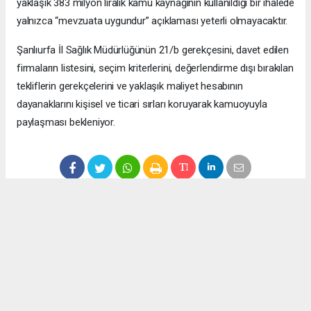
yaklaşık 383 milyon liralık kamu kaynağının kullanıldığı bir ihalede
yalnızca “mevzuata uygundur” açıklaması yeterli olmayacaktır.
Şanlıurfa İl Sağlık Müdürlüğünün 21/b gerekçesini, davet edilen
firmaların listesini, seçim kriterlerini, değerlendirme dışı bırakılan
tekliflerin gerekçelerini ve yaklaşık maliyet hesabının
dayanaklarını kişisel ve ticari sırları koruyarak kamuoyuyla
paylaşması bekleniyor.
Anadolu Ajansı (AA), İhlas Haber Ajansı (İHA), Demirören
Haber Ajansı (DHA) ve diğer ajanslar tarafından eklenen tüm
haberler, sitemizin editörlerinin müdahalesi olmadan ajans
kanallarından çekilmektedir. Bu haberlerde yer alan hukuki
muhataplar haberi geçen ajanslar olup sitemizin hiç bir
editörü sorumlu tutulamaz...