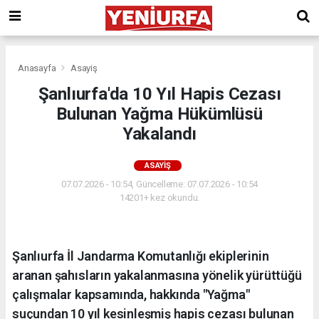
Anasayfa
Asayiş
Şanlıurfa'da 10 Yıl Hapis Cezası
Bulunan Yağma Hükümlüsü
Yakalandı
ASAYIŞ
07.07.2026 - 10:54, Güncelleme: 07.07.2026 - 10:54
14201+ kez okundu.
Şanlıurfa İl Jandarma Komutanlığı ekiplerinin
aranan şahısların yakalanmasına yönelik yürüttüğü
çalışmalar kapsamında, hakkında "Yağma"
suçundan 10 yıl kesinleşmiş hapis cezası bulunan