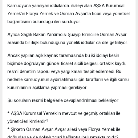
Kamuoyuna yansıyan iddialarda, ihaleyi alan AŞSA Kurumsal
Yemek’in Florya Yemek ve Osman Avşar’la ticari veya yönetsel
bağlantısının bulunduğu ileri sürülüyor.
Ayrıca Sağlık Bakan Yardımcısı Şuayıp Birinci ile Osman Avşar
arasında bir ilişki bulunduğuna yönelik iddialar da dile getiriliyor.
Ancak yapılan açık kaynak taramasında bu iki iddiayı kesin
biçimde doğrulayan güncel ticaret sicili belgesi, ortaklık kaydı,
resmî denetim raporu veya yargı kararı tespit edilemedi. Bu
nedenle kamuoyunun aydınlatılması için tarafların ve ilgili kamu
kurumlarının açıklama yapması gerekiyor.
Şu soruların resmî belgelerle cevaplandırılması bekleniyor:
* AŞSA Kurumsal Yemek’in mevcut ve geçmiş ortakları ile
yöneticileri kimlerdir?
* Şirketin Osman Avşar, Avşar ailesi veya Florya Yemek ile
doğrudan ya da dolaylı ticari bağlantısı bulunmakta mıdır?