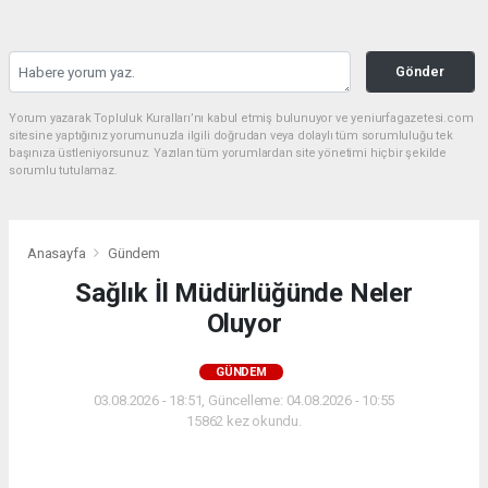
Gönder
Yorum yazarak Topluluk Kuralları’nı kabul etmiş bulunuyor ve yeniurfagazetesi.com
sitesine yaptığınız yorumunuzla ilgili doğrudan veya dolaylı tüm sorumluluğu tek
başınıza üstleniyorsunuz. Yazılan tüm yorumlardan site yönetimi hiçbir şekilde
sorumlu tutulamaz.
Anasayfa
Gündem
Sağlık İl Müdürlüğünde Neler
Oluyor
GÜNDEM
03.08.2026 - 18:51, Güncelleme: 04.08.2026 - 10:55
15862 kez okundu.