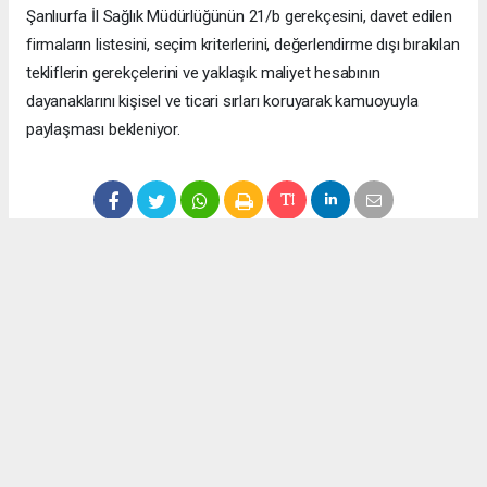
Şanlıurfa İl Sağlık Müdürlüğünün 21/b gerekçesini, davet edilen
firmaların listesini, seçim kriterlerini, değerlendirme dışı bırakılan
tekliflerin gerekçelerini ve yaklaşık maliyet hesabının
dayanaklarını kişisel ve ticari sırları koruyarak kamuoyuyla
paylaşması bekleniyor.
Anadolu Ajansı (AA), İhlas Haber Ajansı (İHA), Demirören
Haber Ajansı (DHA) ve diğer ajanslar tarafından eklenen tüm
haberler, sitemizin editörlerinin müdahalesi olmadan ajans
kanallarından çekilmektedir. Bu haberlerde yer alan hukuki
muhataplar haberi geçen ajanslar olup sitemizin hiç bir
editörü sorumlu tutulamaz...