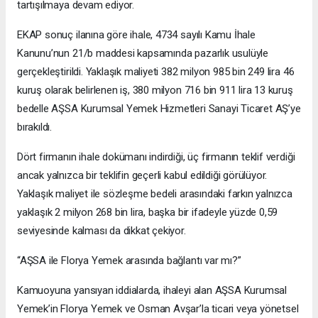
tartışılmaya devam ediyor.
EKAP sonuç ilanına göre ihale, 4734 sayılı Kamu İhale
Kanunu’nun 21/b maddesi kapsamında pazarlık usulüyle
gerçekleştirildi. Yaklaşık maliyeti 382 milyon 985 bin 249 lira 46
kuruş olarak belirlenen iş, 380 milyon 716 bin 911 lira 13 kuruş
bedelle AŞSA Kurumsal Yemek Hizmetleri Sanayi Ticaret AŞ’ye
bırakıldı.
Dört firmanın ihale dokümanı indirdiği, üç firmanın teklif verdiği
ancak yalnızca bir teklifin geçerli kabul edildiği görülüyor.
Yaklaşık maliyet ile sözleşme bedeli arasındaki farkın yalnızca
yaklaşık 2 milyon 268 bin lira, başka bir ifadeyle yüzde 0,59
seviyesinde kalması da dikkat çekiyor.
“AŞSA ile Florya Yemek arasında bağlantı var mı?”
Kamuoyuna yansıyan iddialarda, ihaleyi alan AŞSA Kurumsal
Yemek’in Florya Yemek ve Osman Avşar’la ticari veya yönetsel