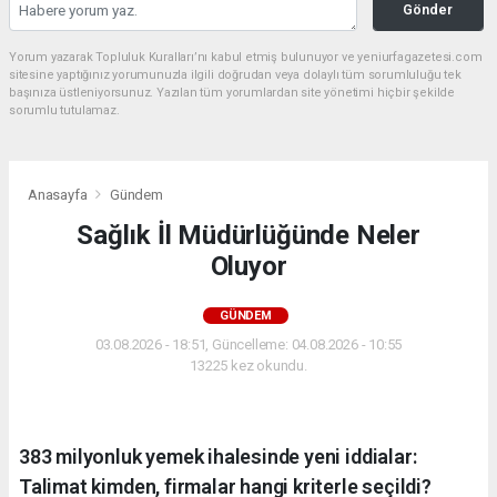
Gönder
Yorum yazarak Topluluk Kuralları’nı kabul etmiş bulunuyor ve yeniurfagazetesi.com
sitesine yaptığınız yorumunuzla ilgili doğrudan veya dolaylı tüm sorumluluğu tek
başınıza üstleniyorsunuz. Yazılan tüm yorumlardan site yönetimi hiçbir şekilde
sorumlu tutulamaz.
Anasayfa
Gündem
Sağlık İl Müdürlüğünde Neler
Oluyor
GÜNDEM
03.08.2026 - 18:51, Güncelleme: 04.08.2026 - 10:55
13225 kez okundu.
383 milyonluk yemek ihalesinde yeni iddialar:
Talimat kimden, firmalar hangi kriterle seçildi?